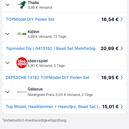
Thalia
3,95 € Versand
16,54 €
TOPModel DIY Perlen Set
Kidinn
5,99 € Versand
,
13 Tage
20,99 €
Topmodel Diy ( 0413182 ) Bead Set Mehrfarbig
Idee+spiel
5,90 € Versand
,
3 Tage
16,95 €
DEPESCHE 13182 TOPModel DIY Perlen Set
Galaxus
·
Niedrigster Preis
3,00 € Versand
,
2 Tage
15,01 €
Top Model, Haarklammer + Haarclips, Bead Set (1Stk.)
¹
Vorbehaltlich Kreditwürdigkeitsprüfung.