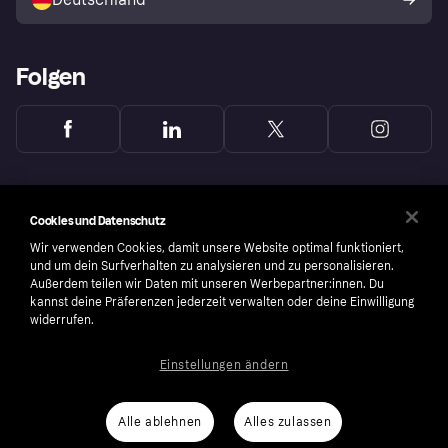
Käuferschutzrichtlinie
Folgen
Cookies und Datenschutz
Wir verwenden Cookies, damit unsere Website optimal funktioniert,
und um dein Surfverhalten zu analysieren und zu personalisieren.
Außerdem teilen wir Daten mit unseren Werbepartner:innen. Du
kannst deine Präferenzen jederzeit verwalten oder deine Einwilligung
widerrufen.
Einstellungen ändern
Copyright © 2005-2026 Klarna Bank AB (publ). Headquarters: Stockholm, Sweden. All
rights reserved. Klarna Bank AB (publ). Sveavägen 46, 111 34 Stockholm. Organization
number: 556737-0431
Alle ablehnen
Alles zulassen
Nutzungsbedingungen
Cookies
Klarna.com