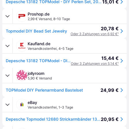
15,01 €
Depesche 13182 TOPModel - DIY Perlen Set, 20 verschiedene Perlen Arten, zum kreativen Gestalten von Armbändern und Ketten
Proshop.de
2,99 € Versand
,
8–10 Tage
20,78 €
Topmodel DIY Bead Set Jewelry
Oder 3 Zahlungen von 6,92 €
¹
Kaufland.de
Versandkostenfrei
,
4–5 Tage
15,44 €
Depesche 13182 TOPModel - DIY Perlen Set, 20 verschiedene Perlen Arten, zum kreativen Gestalten von Armbändern und Ketten
Oder 3 Zahlungen von 5,14 €
¹
jollyroom
5,90 € Versand
24,99 €
TOPModel DIY Perlenarmband Bastelset
eBay
Versandkostenfrei
,
1–3 Tage
20,95 €
Depesche Topmodel 12680 Strickarmbänder 13182 Topmodel Perlenset 12482 Ylvi Haar