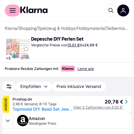
Für Shopper
Für Händler
Klarna
/
Shopping
/
Spielzeug & Hobbys
/
Hobbymaterial
/
Selbermachen (DIY)
Depesche DIY Perlen Set
Vergleiche Preise von
15,01 €
bis
24,99 €
+
5
Probiere flexible Zahlungen mit
Lerne wie
Empfohlen
Preis inklusive Versand
Proshop.de
ANZEIGE
20,78 €
2,99 € Versand
,
8–10 Tage
Oder 3 Zahlungen von 6,92 €
¹
Topmodel DIY Bead Set Jewelry
Amazon
Niedrigster Preis