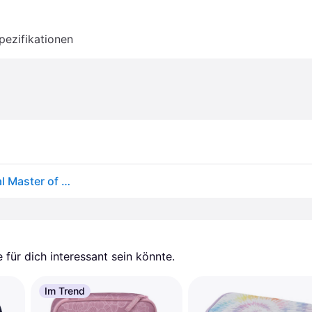
pezifikationen
LEGO, Etui, Ninjago - 3 Layer Pencil Case - Elemental Master of Energy (20291-2501)
für dich interessant sein könnte.
Im Trend