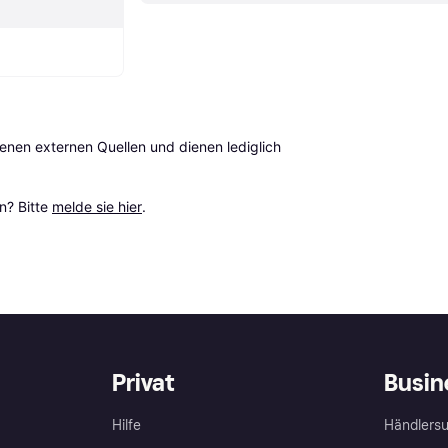
en externen Quellen und dienen lediglich 
? Bitte 
melde sie hier
.
Privat
Busin
Hilfe
Händlersu