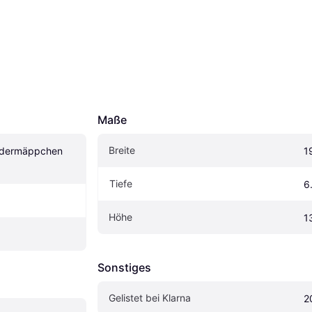
Maße
Breite
edermäppchen 
1
Tiefe
6
Höhe
1
Sonstiges
Gelistet bei Klarna
2