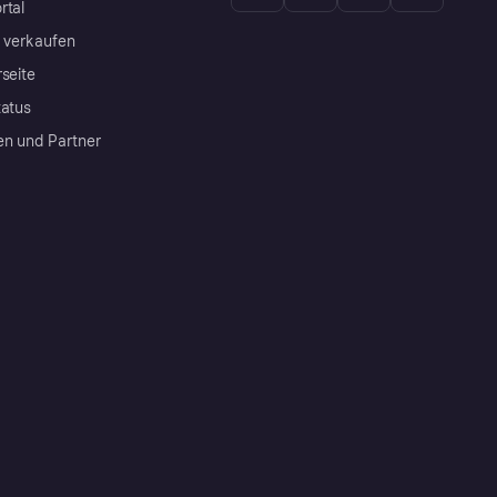
rtal
a verkaufen
rseite
tatus
en und Partner