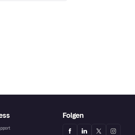
ess
Folgen
pport