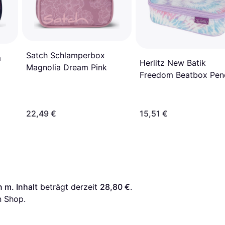
Satch Schlamperbox
m
Herlitz New Batik
Magnolia Dream Pink
Freedom Beatbox Penc
Case
22,49 €
15,51 €
m. Inhalt
 beträgt derzeit 
28,80 €
. 
n Shop.