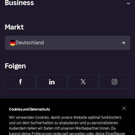
Business
Einloggen
Sicher shoppen mit Klarna
Händlersupport
Entwicklerseite
Mit Klarna einkaufen
Festgeld
Händlerportal
Betriebsstatus
Markt
Klarna App
Datenschutzeinstellungen
Mit Klarna verkaufen
Plattformen und Partner
Shops entdecken
Dein Widerrufsrecht
Deutschland
Käuferschutzrichtlinie
Folgen
Cookies und Datenschutz
Wir verwenden Cookies, damit unsere Website optimal funktioniert,
und um dein Surfverhalten zu analysieren und zu personalisieren.
Außerdem teilen wir Daten mit unseren Werbepartner:innen. Du
kannst deine Präferenzen jederzeit verwalten oder deine Einwilligung