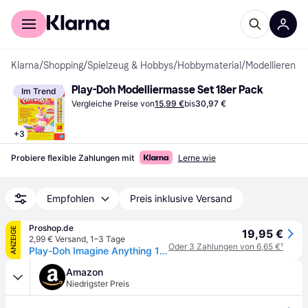
Für Shopper
Für Händler
Klarna
/
Shopping
/
Spielzeug & Hobbys
/
Hobbymaterial
/
Modellieren
Play-Doh Modelliermasse Set 18er Pack
Im Trend
Vergleiche Preise von
15,99 €
bis
30,97 €
+
3
Probiere flexible Zahlungen mit
Lerne wie
Empfohlen
Preis inklusive Versand
Proshop.de
ANZEIGE
19,95 €
2,99 € Versand
,
1–3 Tage
Oder 3 Zahlungen von 6,65 €
¹
Play-Doh Imagine Anything 18 Pack 1.53 kg
Amazon
Niedrigster Preis