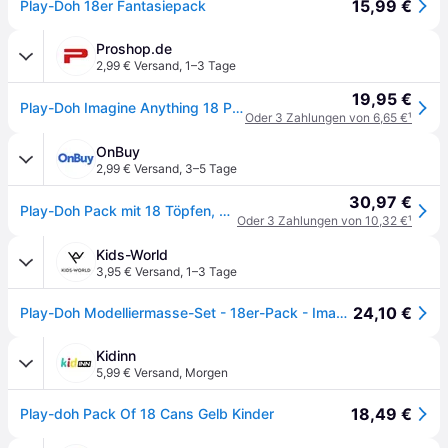
15,99 €
Play-Doh 18er Fantasiepack
Proshop.de
2,99 € Versand
,
1–3 Tage
19,95 €
Play-Doh Imagine Anything 18 Pack 1.53 kg
Oder 3 Zahlungen von 6,65 €
¹
OnBuy
2,99 € Versand
,
3–5 Tage
30,97 €
Play-Doh Pack mit 18 Töpfen, Kreativitätsspielzeug aus Modelliermasse für Kinder, ab 2 Jahren
Oder 3 Zahlungen von 10,32 €
¹
Kids-World
3,95 € Versand
,
1–3 Tage
24,10 €
Play-Doh Modelliermasse-Set - 18er-Pack - Imagine Alles - Play-Doh - One Size - Knete
Kidinn
5,99 € Versand
,
Morgen
18,49 €
Play-doh Pack Of 18 Cans Gelb Kinder