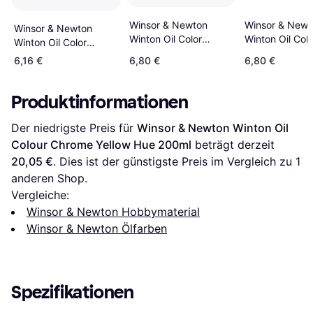
Winsor & Newton
Winsor & Newt
Winsor & Newton
Winton Oil Color
Winton Oil Col
Winton Oil Color
Lemon Yellow Hue
Cadmium Yell
Cadmium Yellow Deep
6,16 €
6,80 €
6,80 €
346 37ml
37ml
Hue 37ml
Produktinformationen
Der niedrigste Preis für 
Winsor & Newton Winton Oil 
Colour Chrome Yellow Hue 200ml
 beträgt derzeit 
20,05 €
. Dies ist der günstigste Preis im Vergleich zu 1 
anderen Shop.
Vergleiche:
Winsor & Newton Hobbymaterial
Winsor & Newton Ölfarben
Spezifikationen