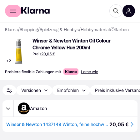
Für Shopper
Für Händler
Klarna
/
Shopping
/
Spielzeug & Hobbys
/
Hobbymaterial
/
Ölfarben
Winsor & Newton Winton Oil Colour 
Chrome Yellow Hue 200ml
Preis
20,05 €
+
2
Probiere flexible Zahlungen mit
Lerne wie
Versionen
Empfohlen
Preis inklusive Versan
Amazon
20,05 €
Winsor & Newton 1437149 Winton, feine hochwertige Ölfarbe - 200ml Tube mit gleichmäßiger Konsistenz, Lichtbeständig, hohe Deckkraft, Reich an Farbpigmenten - Chrom Gelb Farbton