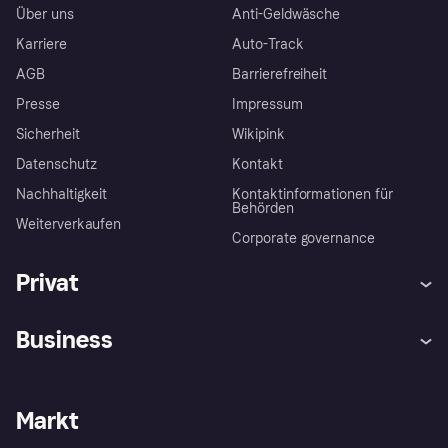
Über uns
Anti-Geldwäsche
Karriere
Auto-Track
AGB
Barrierefreiheit
Presse
Impressum
Sicherheit
Wikipink
Datenschutz
Kontakt
Nachhaltigkeit
Kontaktinformationen für
Behörden
Weiterverkaufen
Corporate governance
Privat
Hilfe
Beschwerden
Business
Einloggen
Sicher shoppen mit Klarna
Händlersupport
Entwicklerseite
Mit Klarna einkaufen
Festgeld
Händlerportal
Betriebsstatus
Markt
Klarna App
Datenschutzeinstellungen
Mit Klarna verkaufen
Plattformen und Partner
Shops entdecken
Dein Widerrufsrecht