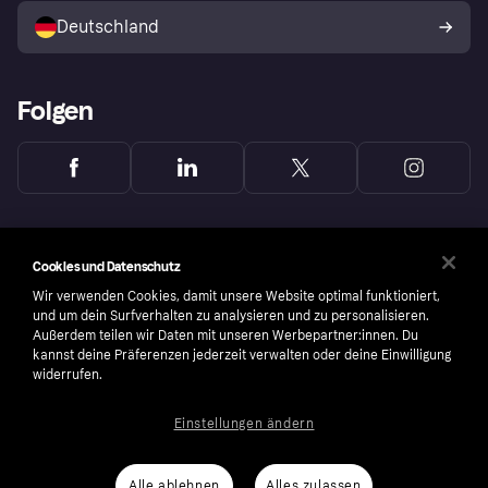
Deutschland
Käuferschutzrichtlinie
Folgen
Cookies und Datenschutz
Wir verwenden Cookies, damit unsere Website optimal funktioniert,
und um dein Surfverhalten zu analysieren und zu personalisieren.
Außerdem teilen wir Daten mit unseren Werbepartner:innen. Du
kannst deine Präferenzen jederzeit verwalten oder deine Einwilligung
widerrufen.
Einstellungen ändern
Copyright © 2005-2026 Klarna Bank AB (publ). Headquarters: Stockholm, Sweden. All
rights reserved. Klarna Bank AB (publ). Sveavägen 46, 111 34 Stockholm. Organization
number: 556737-0431
Alle ablehnen
Alles zulassen