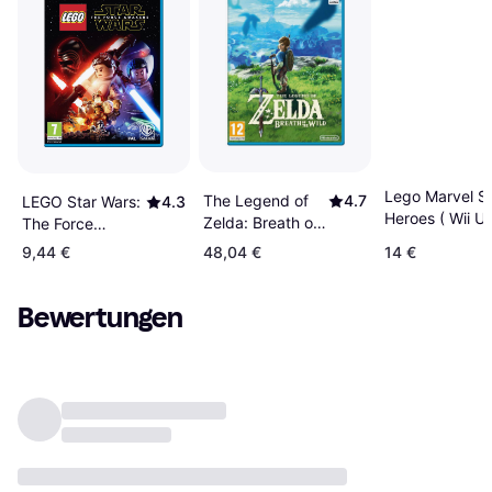
Lego Marvel S
The Legend of
4.7
LEGO Star Wars:
4.3
Heroes ( Wii U)
Zelda: Breath of
The Force
the Wild (Wii U)
Awakens (Wii U)
9,44 €
48,04 €
14 €
Bewertungen