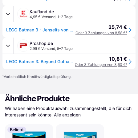
Kaufland.de
4,95 € Versand
,
1–2 Tage
25,74 €
LEGO Batman 3 - Jenseits von Gotham
Oder 3 Zahlungen von 8,58 €
¹
Proshop.de
2,99 € Versand
,
5–7 Tage
10,81 €
LEGO Batman 3: Beyond Gotham - Nintendo Wii U - Action - PEGI 7
Oder 3 Zahlungen von 3,60 €
¹
¹
Vorbehaltlich Kreditwürdigkeitsprüfung.
Ähnliche Produkte
Wir haben eine Produktauswahl zusammengestellt, die für dich 
interessant sein könnte.
Alle anzeigen
Beliebt