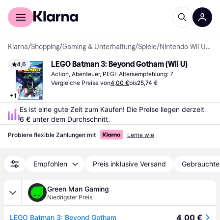
Für Shopper
Für Händler
Klarna
/
Shopping
/
Gaming & Unterhaltung
/
Spiele
/
Nintendo Wii U-Spiele
LEGO Batman 3: Beyond Gotham (Wii U)
4,6
Action, Abenteuer, PEGI-Altersempfehlung: 7
Vergleiche Preise von
4,00 €
bis
25,74 €
+
1
Es ist eine gute Zeit zum Kaufen! Die Preise liegen derzeit 
6 €
 unter dem Durchschnitt.
Probiere flexible Zahlungen mit
Lerne wie
Empfohlen
Preis inklusive Versand
Gebrauchte
Green Man Gaming
Niedrigster Preis
4,00 €
LEGO Batman 3: Beyond Gotham