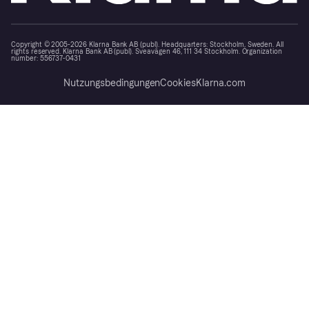
Copyright © 2005-2026 Klarna Bank AB (publ). Headquarters: Stockholm, Sweden. All
rights reserved. Klarna Bank AB (publ). Sveavägen 46, 111 34 Stockholm. Organization
number: 556737-0431
Nutzungsbedingungen
Cookies
Klarna.com