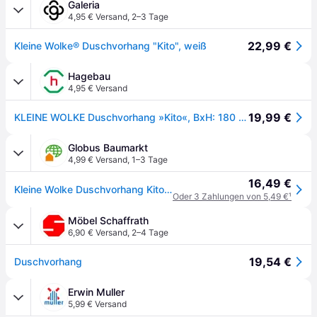
Galeria
4,95 € Versand
,
2–3 Tage
22,99 €
Kleine Wolke® Duschvorhang "Kito", weiß
Hagebau
4,95 € Versand
19,99 €
KLEINE WOLKE Duschvorhang »Kito«, BxH: 180 x 200 cm, Uni, weiß - weiss
Globus Baumarkt
4,99 € Versand
,
1–3 Tage
16,49 €
Kleine Wolke Duschvorhang Kito schneeweiß 180 x 200 cm
Oder 3 Zahlungen von 5,49 €
¹
Möbel Schaffrath
6,90 € Versand
,
2–4 Tage
19,54 €
Duschvorhang
Erwin Muller
5,99 € Versand