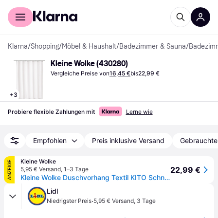
Für Shopper
Für Händler
Klarna
/
Shopping
/
Möbel & Haushalt
/
Badezimmer & Sauna
/
Badezim
Kleine Wolke (430280)
Vergleiche Preise von
16,45 €
bis
22,99 €
+
3
Probiere flexible Zahlungen mit
Lerne wie
Empfohlen
Preis inklusive Versand
Gebrauchte
Kleine Wolke
ANZEIGE
22,99 €
5,95 € Versand
,
1–3 Tage
Kleine Wolke Duschvorhang Textil KITO Schneeweiß 180 x 200 cm
Lidl
·
Niedrigster Preis
5,95 € Versand
,
3 Tage