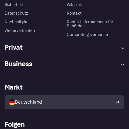
Sicherheit
Wikipink
Datenschutz
Kontakt
Nachhaltigkeit
Kontaktinformationen für
Behörden
Weiterverkaufen
Corporate governance
Privat
Hilfe
Beschwerden
Business
Einloggen
Sicher shoppen mit Klarna
Händlersupport
Entwicklerseite
Mit Klarna einkaufen
Festgeld
Händlerportal
Betriebsstatus
Markt
Klarna App
Datenschutzeinstellungen
Mit Klarna verkaufen
Plattformen und Partner
Shops entdecken
Dein Widerrufsrecht
Deutschland
Käuferschutzrichtlinie
Folgen