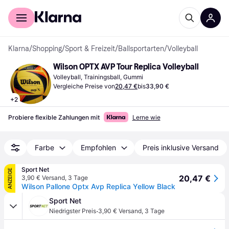
Für Shopper
Für Händler
Klarna
/
Shopping
/
Sport & Freizeit
/
Ballsportarten
/
Volleyball
Wilson OPTX AVP Tour Replica Volleyball
Volleyball, Trainingsball, Gummi
Vergleiche Preise von
20,47 €
bis
33,90 €
+
2
Probiere flexible Zahlungen mit
Lerne wie
Farbe
Empfohlen
Preis inklusive Versand
Sport Net
ANZEIGE
20,47 €
3,90 € Versand
,
3 Tage
Wilson Pallone Optx Avp Replica Yellow Black
Sport Net
·
Niedrigster Preis
3,90 € Versand
,
3 Tage