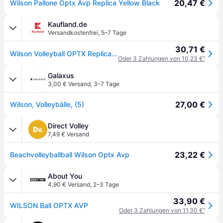
20,47 €
Wilson Pallone Optx Avp Replica Yellow Black
Kaufland.de
Versandkostenfrei
,
5–7 Tage
30,71 €
Wilson Volleyball OPTX Replica AVP - gelb schwarz - Beachvolleyball
Oder 3 Zahlungen von 10,23 €
¹
Galaxus
3,00 € Versand
,
3–7 Tage
27,00 €
Wilson, Volleybälle, (5)
Direct Volley
7,49 € Versand
23,22 €
Beachvolleyballball Wilson Optx Avp
About You
4,90 € Versand
,
2–3 Tage
33,90 €
WILSON Ball OPTX AVP
Oder 3 Zahlungen von 11,30 €
¹