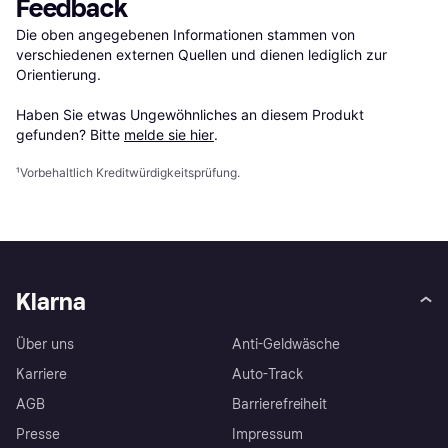
Feedback
Die oben angegebenen Informationen stammen von 
verschiedenen externen Quellen und dienen lediglich zur 
Orientierung.

Haben Sie etwas Ungewöhnliches an diesem Produkt 
gefunden? Bitte 
melde sie hier
.
¹
Vorbehaltlich Kreditwürdigkeitsprüfung.
Klarna
Über uns
Anti-Geldwäsche
Karriere
Auto-Track
AGB
Barrierefreiheit
Presse
Impressum