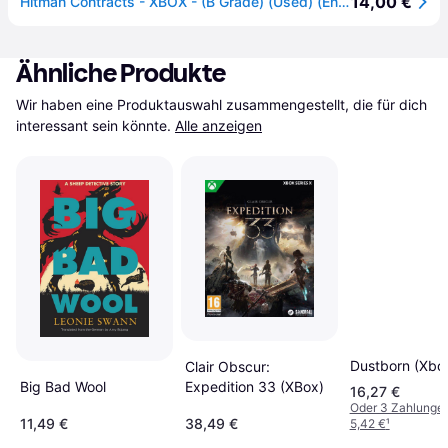
14,00 €
Hitman Contracts - XBOX - (B Grade) (Used) (Eng)
Ähnliche Produkte
Wir haben eine Produktauswahl zusammengestellt, die für dich 
interessant sein könnte.
Alle anzeigen
Dustborn (Xbo
Clair Obscur:
Expedition 33 (XBox)
Big Bad Wool
16,27 €
Oder 3 Zahlunge
11,49 €
38,49 €
5,42 €
¹