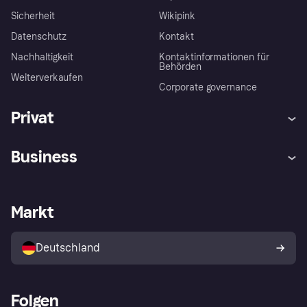
Sicherheit
Wikipink
Datenschutz
Kontakt
Nachhaltigkeit
Kontaktinformationen für
Behörden
Weiterverkaufen
Corporate governance
Privat
Hilfe
Beschwerden
Business
Einloggen
Sicher shoppen mit Klarna
Händlersupport
Entwicklerseite
Mit Klarna einkaufen
Festgeld
Händlerportal
Betriebsstatus
Markt
Klarna App
Datenschutzeinstellungen
Mit Klarna verkaufen
Plattformen und Partner
Shops entdecken
Dein Widerrufsrecht
Deutschland
Käuferschutzrichtlinie
Folgen