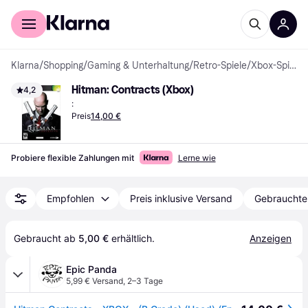
Für Shopper
Für Händler
Klarna
/
Shopping
/
Gaming & Unterhaltung
/
Retro-Spiele
/
Xbox-Spiele
Hitman: Contracts (Xbox)
4,2
:
Preis
14,00 €
Probiere flexible Zahlungen mit
Lerne wie
Empfohlen
Preis inklusive Versand
Gebrauchte
Gebraucht ab 
5,00 €
 erhältlich.
Anzeigen
Epic Panda
5,99 € Versand
,
2–3 Tage