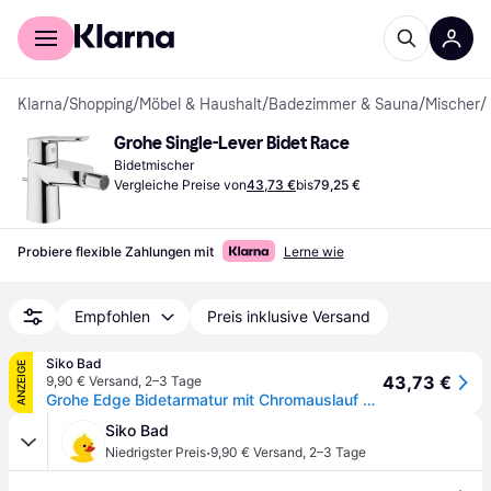
Für Shopper
Für Händler
Klarna
/
Shopping
/
Möbel & Haushalt
/
Badezimmer & Sauna
/
Mischer
/
Grohe Single-Lever Bidet Race
Bidetmischer
Vergleiche Preise von
43,73 €
bis
79,25 €
Probiere flexible Zahlungen mit
Lerne wie
Empfohlen
Preis inklusive Versand
Siko Bad
ANZEIGE
43,73 €
9,90 € Versand
,
2–3 Tage
Grohe Edge Bidetarmatur mit Chromauslauf 23331000
Siko Bad
·
Niedrigster Preis
9,90 € Versand
,
2–3 Tage