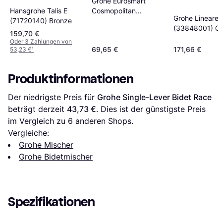
Grohe Eurosmart
Cosmopolitan
Hansgrohe Talis E
Grohe Lineare
(32839000) Chrom
(71720140) Bronze
(33848001) C
159,70 €
Oder 3 Zahlungen von
69,65 €
171,66 €
53,23 €
¹
Produktinformationen
Der niedrigste Preis für 
Grohe Single-Lever Bidet Race
beträgt derzeit 
43,73 €
. Dies ist der günstigste Preis 
im Vergleich zu 
6
 anderen Shops.
Vergleiche:
Grohe Mischer
Grohe Bidetmischer
Spezifikationen