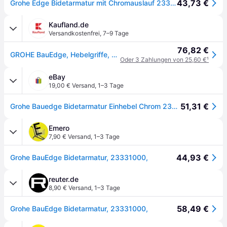
43,73 €
Grohe Edge Bidetarmatur mit Chromauslauf 23331000
Kaufland.de
Versandkostenfrei
,
7–9 Tage
76,82 €
GROHE BauEdge, Hebelgriffe, Metall, Chrom
Oder 3 Zahlungen von 25,60 €
¹
eBay
19,00 € Versand
,
1–3 Tage
51,31 €
Grohe Bauedge Bidetarmatur Einhebel Chrom 23331000
Emero
7,90 € Versand
,
1–3 Tage
44,93 €
Grohe BauEdge Bidetarmatur, 23331000,
reuter.de
8,90 € Versand
,
1–3 Tage
58,49 €
Grohe BauEdge Bidetarmatur, 23331000,