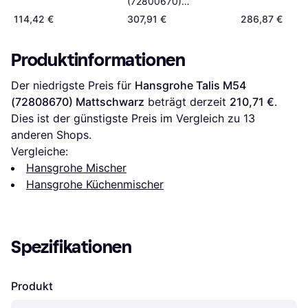
(72800670)
Mattschwarz
Mattschwarz
114,42 €
307,91 €
286,87 €
Produktinformationen
Der niedrigste Preis für 
Hansgrohe Talis M54 
(72808670) Mattschwarz
 beträgt derzeit 
210,71 €
. 
Dies ist der günstigste Preis im Vergleich zu 
13
anderen Shops.
Vergleiche:
Hansgrohe Mischer
Hansgrohe Küchenmischer
Spezifikationen
Produkt