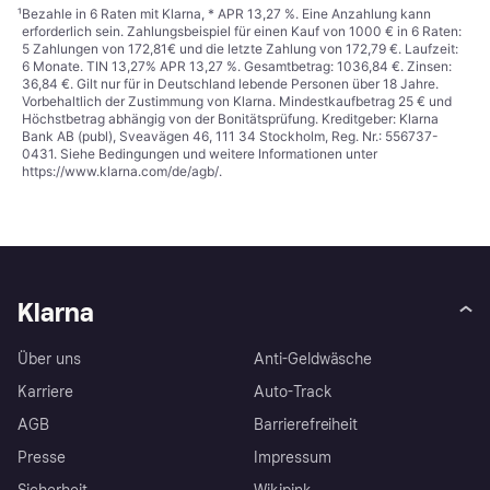
¹
Bezahle in 6 Raten mit Klarna, * APR 13,27 %. Eine Anzahlung kann
erforderlich sein. Zahlungsbeispiel für einen Kauf von 1000 € in 6 Raten:
5 Zahlungen von 172,81€ und die letzte Zahlung von 172,79 €. Laufzeit:
6 Monate. TIN 13,27% APR 13,27 %. Gesamtbetrag: 1036,84 €. Zinsen:
36,84 €. Gilt nur für in Deutschland lebende Personen über 18 Jahre.
Vorbehaltlich der Zustimmung von Klarna. Mindestkaufbetrag 25 € und
Höchstbetrag abhängig von der Bonitätsprüfung. Kreditgeber: Klarna
Bank AB (publ), Sveavägen 46, 111 34 Stockholm, Reg. Nr.: 556737-
0431. Siehe Bedingungen und weitere Informationen unter
https://www.klarna.com/de/agb/
.
Klarna
Über uns
Anti-Geldwäsche
Karriere
Auto-Track
AGB
Barrierefreiheit
Presse
Impressum