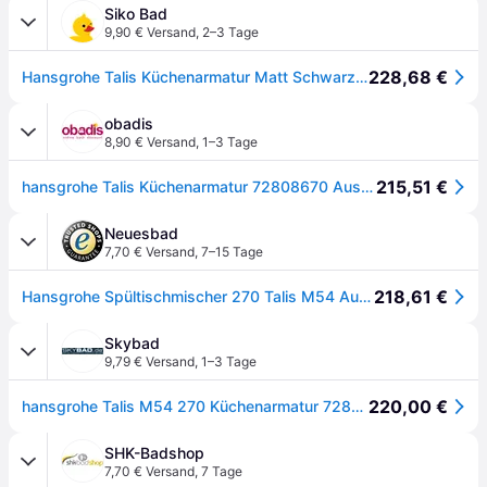
Siko Bad
9,90 € Versand
,
2–3 Tage
228,68 €
Hansgrohe Talis Küchenarmatur Matt Schwarz 72808670
obadis
8,90 € Versand
,
1–3 Tage
215,51 €
hansgrohe Talis Küchenarmatur 72808670 Ausziehauslauf, 1jet, mattschwarz
Neuesbad
7,70 € Versand
,
7–15 Tage
218,61 €
Hansgrohe Spültischmischer 270 Talis M54 Ausziehauslauf 1jet mattschwarz, 72808670 72808670
Skybad
9,79 € Versand
,
1–3 Tage
220,00 €
hansgrohe Talis M54 270 Küchenarmatur 72808670 Ausziehauslauf, 1jet, schwarz matt
SHK-Badshop
7,70 € Versand
,
7 Tage