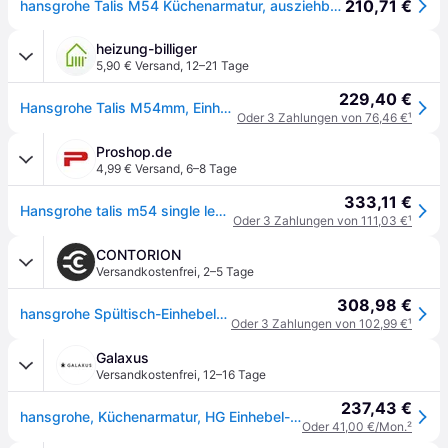
210,71 €
hansgrohe Talis M54 Küchenarmatur, ausziehbar, schwenkbar, 72808670,
heizung-billiger
5,90 € Versand
,
12–21 Tage
229,40 €
Hansgrohe Talis M54mm, Einhebel-Küchenmischer 270mm, 8l/min, Ausziehauslauf, 1jet, Mattschwarz 72808670
Oder 3 Zahlungen von 76,46 €
¹
Proshop.de
4,99 € Versand
,
6–8 Tage
333,11 €
Hansgrohe talis m54 single lever kitchen mixer 270 pull-out
Oder 3 Zahlungen von 111,03 €
¹
CONTORION
Versandkostenfrei
,
2–5 Tage
308,98 €
hansgrohe Spültisch-Einhebelmischer Talis M54-270 Ausziehauslauf, 1jet, mattschwarz
Oder 3 Zahlungen von 102,99 €
¹
Galaxus
Versandkostenfrei
,
12–16 Tage
237,43 €
hansgrohe, Küchenarmatur, HG Einhebel-Spültischmischer 240 TALIS M Ausziehauslauf mattschwarz
Oder 41,00 €/Mon.
²