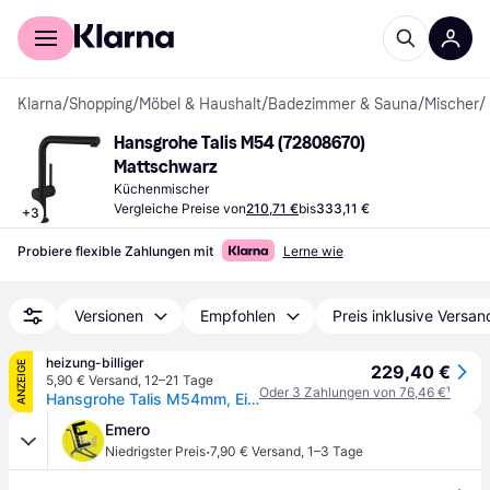
Für Shopper
Für Händler
Klarna
/
Shopping
/
Möbel & Haushalt
/
Badezimmer & Sauna
/
Mischer
/
Hansgrohe Talis M54 (72808670) 
Mattschwarz
Küchenmischer
Vergleiche Preise von
210,71 €
bis
333,11 €
+
3
Probiere flexible Zahlungen mit
Lerne wie
Versionen
Empfohlen
Preis inklusive Versan
heizung-billiger
ANZEIGE
229,40 €
5,90 € Versand
,
12–21 Tage
Oder 3 Zahlungen von 76,46 €
¹
Hansgrohe Talis M54mm, Einhebel-Küchenmischer 270mm, 8l/min, Ausziehauslauf, 1jet, Mattschwarz 72808670
Emero
·
Niedrigster Preis
7,90 € Versand
,
1–3 Tage