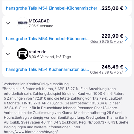
225,06 €
hansgrohe Talis M54 Einhebel-Küchenmischer 270, Ausziehauslauf, 1-jet, 72808670, Farbe: Mattschwarz
MEGABAD
7,95 € Versand
229,99 €
hansgrohe Talis M54 Einhebel-Küchenmischer 270, Ausziehauslauf, 1jet, Küchenarmaturen, 72808670, mattschwarz
Oder 39,75 €/Mon.
²
reuter.de
8,90 € Versand
,
1–3 Tage
245,49 €
hansgrohe Talis M54 Küchenarmatur, ausziehbar, schwenkbar, 72808670,
Oder 42,39 €/Mon.
²
¹
Vorbehaltlich Kreditwürdigkeitsprüfung.
²
Bezahle in 6 Raten mit Klarna, * APR 13,27 %. Eine Anzahlung kann
erforderlich sein. Zahlungsbeispiel für einen Kauf von 1000 € in 6 Raten:
5 Zahlungen von 172,81€ und die letzte Zahlung von 172,79 €. Laufzeit:
6 Monate. TIN 13,27% APR 13,27 %. Gesamtbetrag: 1036,84 €. Zinsen:
36,84 €. Gilt nur für in Deutschland lebende Personen über 18 Jahre.
Vorbehaltlich der Zustimmung von Klarna. Mindestkaufbetrag 25 € und
Höchstbetrag abhängig von der Bonitätsprüfung. Kreditgeber: Klarna Bank
AB (publ), Sveavägen 46, 111 34 Stockholm, Reg. Nr.: 556737-0431. Siehe
Bedingungen und weitere Informationen unter
https://www.klarna.com/de/agb/
.