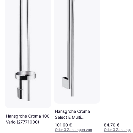
Hansgrohe Croma
Hansgrohe Croma 100
Select E Multi
Vario (27771000)
(26591400)
101,60 €
84,70 €
Oder 3 Zahlungen von
Oder 3 Zahlunge