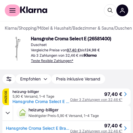
Für Shopper
Für Händler
Klarna
/
Shopping
/
Möbel & Haushalt
/
Badezimmer & Sauna
/
Duschen
Hansgrohe Croma Select E (26581400)
Duschset
Vergleiche Preise von
97,40 €
bis
124,98 €
Ab 3 Zahlungen von 32,46 € mit
Teste flexible Zahlungen*
Empfohlen
Preis inklusive Versand
heizung-billiger
ANZEIGE
97,40 €
5,90 € Versand
,
1–4 Tage
Oder 3 Zahlungen von 32,46 €
¹
Hansgrohe Croma Select E Brauseset 110mm, 8,4l/min, Multi EcoSmart, Brausestange 65cm, Weiß/Chrom 26581400
heizung-billiger
·
Niedrigster Preis
5,90 € Versand
,
1–4 Tage
97,40 €
Hansgrohe Croma Select E Brauseset 110mm, 8,4l/min, Multi EcoSmart, Brausestange 65cm, Weiß/Chrom 26581400
Oder 3 Zahlungen von 32,46 €
¹