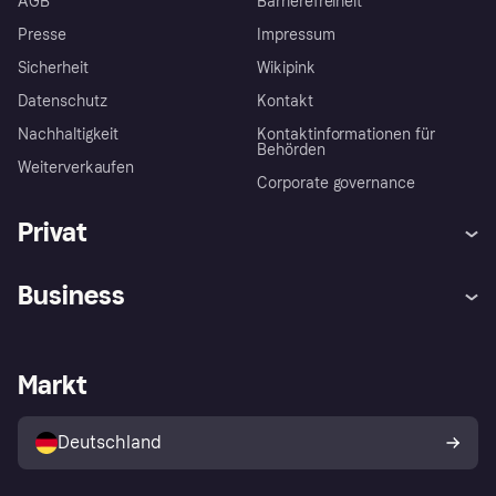
AGB
Barrierefreiheit
Presse
Impressum
Sicherheit
Wikipink
Datenschutz
Kontakt
Nachhaltigkeit
Kontaktinformationen für
Behörden
Weiterverkaufen
Corporate governance
Privat
Hilfe
Beschwerden
Business
Einloggen
Sicher shoppen mit Klarna
Händlersupport
Entwicklerseite
Mit Klarna einkaufen
Festgeld
Händlerportal
Betriebsstatus
Markt
Klarna App
Datenschutzeinstellungen
Mit Klarna verkaufen
Plattformen und Partner
Shops entdecken
Dein Widerrufsrecht
Deutschland
Käuferschutzrichtlinie