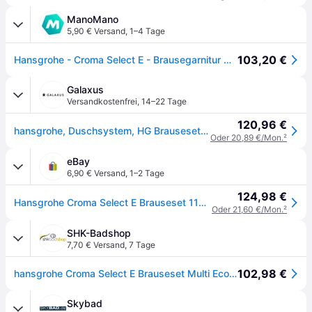
ManoMano
5,90 € Versand
,
1–4 Tage
103,20 €
Hansgrohe - Croma Select E - Brausegarnitur Multi 0,65 M, Ecosmart 9 L/min, Weiß / Verchromt 26581400
Galaxus
Versandkostenfrei
,
14–22 Tage
120,96 €
hansgrohe, Duschsystem, HG Brauseset CROMA SELECT E MULTI Bsta Unica'Croma 650mm EcoS 9 l/m we/chr
Oder 20,89 €/Mon.
²
eBay
6,90 € Versand
,
1–2 Tage
124,98 €
Hansgrohe Croma Select E Brauseset 110 Multi Ecosmart Mit Brausestange 650 Mm...
Oder 21,60 €/Mon.
²
SHK-Badshop
7,70 € Versand
,
7 Tage
102,98 €
hansgrohe Croma Select E Brauseset Multi EcoSmart mit Brausestange 65 cm, weiß/ chrom, 26581400
Skybad