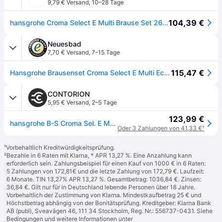
9,79 € Versand
,
10–28 Tage
104,39 €
hansgrohe Croma Select E Multi Brause Set 26581400 EcoSmart, weiss chrom, 65 cm Stange Unica Croma
Neuesbad
7,70 € Versand
,
7–15 Tage
115,47 €
Hansgrohe Brausenset Croma Select E Multi EcoSmart/Unica 650mm weiss/chrom, 26581400 26581400
CONTORION
5,95 € Versand
,
2–5 Tage
123,99 €
hansgrohe B-S Croma Sel. E Mul EcoSm. 669mm Brausestange, 9 l/min, weiß/chrom
Oder 3 Zahlungen von 41,33 €
¹
¹
Vorbehaltlich Kreditwürdigkeitsprüfung.
²
Bezahle in 6 Raten mit Klarna, * APR 13,27 %. Eine Anzahlung kann
erforderlich sein. Zahlungsbeispiel für einen Kauf von 1000 € in 6 Raten:
5 Zahlungen von 172,81€ und die letzte Zahlung von 172,79 €. Laufzeit:
6 Monate. TIN 13,27% APR 13,27 %. Gesamtbetrag: 1036,84 €. Zinsen:
36,84 €. Gilt nur für in Deutschland lebende Personen über 18 Jahre.
Vorbehaltlich der Zustimmung von Klarna. Mindestkaufbetrag 25 € und
Höchstbetrag abhängig von der Bonitätsprüfung. Kreditgeber: Klarna Bank
AB (publ), Sveavägen 46, 111 34 Stockholm, Reg. Nr.: 556737-0431. Siehe
Bedingungen und weitere Informationen unter