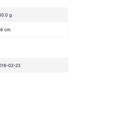
60.0 g
.6 cm
016-02-23