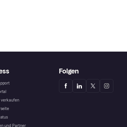
ess
Folgen
pport
rtal
a verkaufen
rseite
tatus
en und Partner