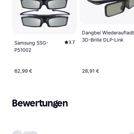
Dangbei Wiederauflad
3D-Brille DLP-Link
3.7
Samsung SSG-
P51002
62,99 €
28,91 €
Bewertungen