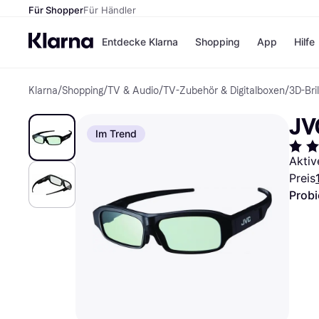
Für Shopper
Für Händler
Entdecke Klarna
Shopping
App
Hilfe
Klarna
/
Shopping
/
TV & Audio
/
TV-Zubehör & Digitalboxen
/
3D-Bri
Zahlungsmethoden
Shops
Zahlungsmethoden
Kaufla
JV
Sofort bezahlen
eBay
Im Trend
Bezahle in 3
Temu
Teilzahlungen
Samsu
Aktiv
Bezahle in bis zu 30
SHEIN
Preis
Tagen
Ratenzahlung
Probi
Alle Shops