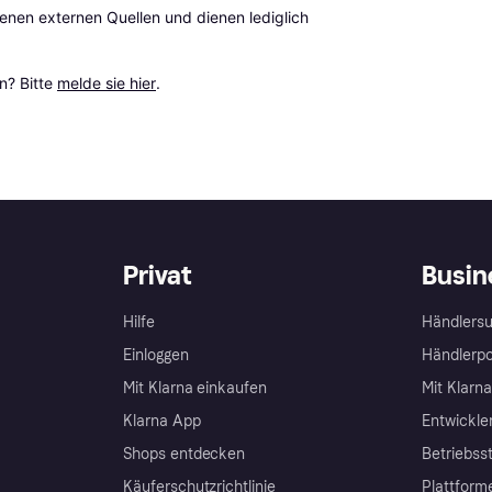
en externen Quellen und dienen lediglich 
? Bitte 
melde sie hier
.
Privat
Busin
Hilfe
Händlersu
Einloggen
Händlerpo
Mit Klarna einkaufen
Mit Klarn
Klarna App
Entwickle
Shops entdecken
Betriebss
Käuferschutzrichtlinie
Plattform