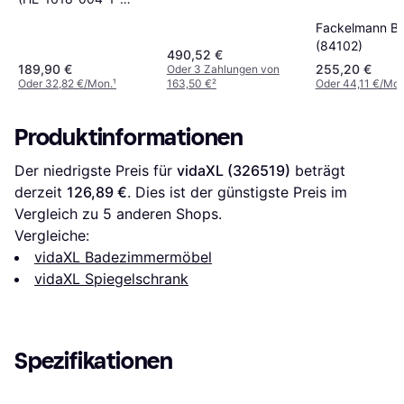
SET12)
0042)
Fackelmann B.
(84102)
490,52 €
189,90 €
255,20 €
Oder 3 Zahlungen von
Oder 32,82 €/Mon.
¹
163,50 €
²
Oder 44,11 €/Mon
Produktinformationen
Der niedrigste Preis für 
vidaXL (326519)
 beträgt 
derzeit 
126,89 €
. Dies ist der günstigste Preis im 
Vergleich zu 
5
 anderen Shops.
Vergleiche:
vidaXL Badezimmermöbel
vidaXL Spiegelschrank
Spezifikationen