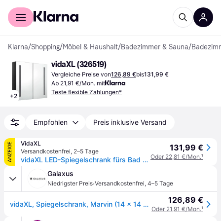
Für Shopper
Für Händler
Klarna
/
Shopping
/
Möbel & Haushalt
/
Badezimmer & Sauna
/
Badezim
vidaXL (326519)
Vergleiche Preise von
126,89 €
bis
131,99 €
Ab 21,91 €/Mon. mit
Teste flexible Zahlungen*
+
2
Empfohlen
Preis inklusive Versand
VidaXL
ANZEIGE
131,99 €
Versandkostenfrei
,
2–5 Tage
Oder 22,81 €/Mon.
¹
vidaXL LED-Spiegelschrank fürs Bad Glänzend Schwarz 62x14x60 cm
Galaxus
·
Niedrigster Preis
Versandkostenfrei
,
4–5 Tage
126,89 €
vidaXL, Spiegelschrank, Marvin (14 x 14 x 60cm)
Oder 21,91 €/Mon.
¹