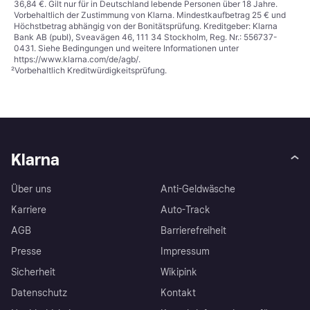
36,84 €. Gilt nur für in Deutschland lebende Personen über 18 Jahre.
Vorbehaltlich der Zustimmung von Klarna. Mindestkaufbetrag 25 € und
Höchstbetrag abhängig von der Bonitätsprüfung. Kreditgeber: Klarna
Bank AB (publ), Sveavägen 46, 111 34 Stockholm, Reg. Nr.: 556737-
0431. Siehe Bedingungen und weitere Informationen unter
https://www.klarna.com/de/agb/
.
²
Vorbehaltlich Kreditwürdigkeitsprüfung.
Klarna
Über uns
Anti-Geldwäsche
Karriere
Auto-Track
AGB
Barrierefreiheit
Presse
Impressum
Sicherheit
Wikipink
Datenschutz
Kontakt