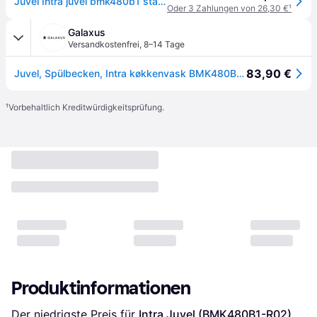
Juvel Intra juvel bmk480b1 stainless steel kitchen sink inset with
Oder 3 Zahlungen von 26,30 €
¹
Galaxus
Versandkostenfrei
,
8–14 Tage
83,90 €
Juvel, Spülbecken, Intra køkkenvask BMK480B1 480 x 340 mm mat med strainer (34cm, 48cm)
¹
Vorbehaltlich Kreditwürdigkeitsprüfung.
Produktinformationen
Der niedrigste Preis für 
Intra Juvel (BMK480B1-R02)