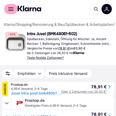
Für Shopper
Für Händler
Klarna
/
Shopping
/
Renovierung & Bau
/
Spülbecken & Arbeitsplatten
/
Intra Juvel (BMK480B1-R02)
-10%
Spülbecken, Edelstahl, Öffnung für Mischer: Ja, Anzahl 
Becken: 1, Befestigung: Eingelassen, Schrankbreite (min): 
600 mm
Vergleiche Preise von
78,91 €
bis
83,90 €
Ab 3 Zahlungen von 26,30 € mit
Teste flexible Zahlungen*
Empfohlen
Preis inklusive Versand
Proshop.de
ANZEIGE
78,91 €
4,99 € Versand
,
2–4 Tage
Oder 3 Zahlungen von 26,30 €
¹
Juvel Intra juvel bmk480b1 stainless steel kitchen sink inset with
Proshop.de
·
Niedrigster Preis
4,99 € Versand
,
2–4 Tage
78,91 €