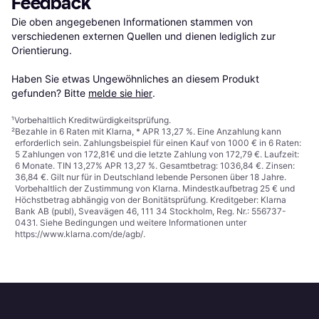
Feedback
Die oben angegebenen Informationen stammen von 
verschiedenen externen Quellen und dienen lediglich zur 
Orientierung.

Haben Sie etwas Ungewöhnliches an diesem Produkt 
gefunden? Bitte 
melde sie hier
.
¹
Vorbehaltlich Kreditwürdigkeitsprüfung.
²
Bezahle in 6 Raten mit Klarna, * APR 13,27 %. Eine Anzahlung kann
erforderlich sein. Zahlungsbeispiel für einen Kauf von 1000 € in 6 Raten:
5 Zahlungen von 172,81€ und die letzte Zahlung von 172,79 €. Laufzeit:
6 Monate. TIN 13,27% APR 13,27 %. Gesamtbetrag: 1036,84 €. Zinsen:
36,84 €. Gilt nur für in Deutschland lebende Personen über 18 Jahre.
Vorbehaltlich der Zustimmung von Klarna. Mindestkaufbetrag 25 € und
Höchstbetrag abhängig von der Bonitätsprüfung. Kreditgeber: Klarna
Bank AB (publ), Sveavägen 46, 111 34 Stockholm, Reg. Nr.: 556737-
0431. Siehe Bedingungen und weitere Informationen unter
https://www.klarna.com/de/agb/
.