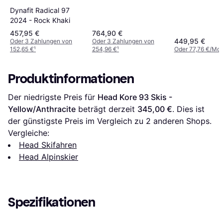
Dynafit Radical 97
2024 - Rock Khaki
457,95 €
764,90 €
449,95 €
Oder 3 Zahlungen von
Oder 3 Zahlungen von
152,65 €
¹
254,96 €
¹
Oder 77,76 €/Mon
Produktinformationen
Der niedrigste Preis für 
Head Kore 93 Skis - 
Yellow/Anthracite
 beträgt derzeit 
345,00 €
. Dies ist 
der günstigste Preis im Vergleich zu 
2
 anderen Shops.
Vergleiche:
Head Skifahren
Head Alpinskier
Spezifikationen