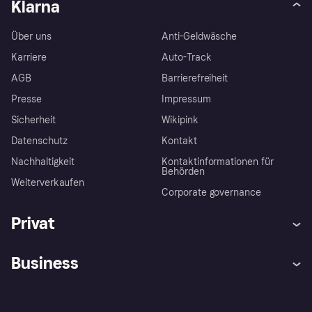
Klarna
Über uns
Anti-Geldwäsche
Karriere
Auto-Track
AGB
Barrierefreiheit
Presse
Impressum
Sicherheit
Wikipink
Datenschutz
Kontakt
Nachhaltigkeit
Kontaktinformationen für
Behörden
Weiterverkaufen
Corporate governance
Privat
Hilfe
Beschwerden
Business
Einloggen
Sicher shoppen mit Klarna
Händlersupport
Entwicklerseite
Mit Klarna einkaufen
Festgeld