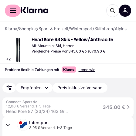
Für Shopper
Für Händler
Klarna
/
Shopping
/
Sport & Freizeit
/
Wintersport
/
Skifahren
/
Alpinskier
Head Kore 93 Skis - Yellow/Anthracite
All-Mountain-Ski, Herren
Vergleiche Preise von
345,00 €
bis
670,90 €
+
2
Probiere flexible Zahlungen mit
Lerne wie
Empfohlen
Preis inklusive Versand
Connect-Sport.de
12,00 € Versand
,
1–5 Tage
345,00 €
Head Kore 87 (23/24) 163 Gr/anth
Intersport
3,95 € Versand
,
1–3 Tage