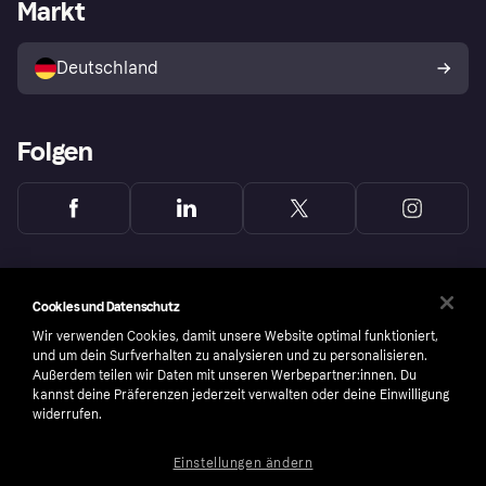
Händlerportal
Betriebsstatus
Markt
Klarna App
Datenschutzeinstellungen
Mit Klarna verkaufen
Plattformen und Partner
Shops entdecken
Dein Widerrufsrecht
Deutschland
Käuferschutzrichtlinie
Folgen
Cookies und Datenschutz
Wir verwenden Cookies, damit unsere Website optimal funktioniert,
und um dein Surfverhalten zu analysieren und zu personalisieren.
Außerdem teilen wir Daten mit unseren Werbepartner:innen. Du
kannst deine Präferenzen jederzeit verwalten oder deine Einwilligung
widerrufen.
Einstellungen ändern
Copyright © 2005-2026 Klarna Bank AB (publ). Headquarters: Stockholm, Sweden. All