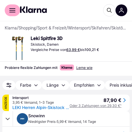
Für Shopper
Für Händler
Klarna
/
Shopping
/
Sport & Freizeit
/
Wintersport
/
Skifahren
/
Skistöcke
Leki Spitfire 3D
Skistock, Damen
Vergleiche Preise von
63,99 €
bis
100,21 €
Probiere flexible Zahlungen mit
Lerne wie
Farbe
Länge
Empfohlen
Preis inklu
Intersport
ANZEIGE
87,90 €
3,95 € Versand
,
1–3 Tage
Oder 3 Zahlungen von 29,30 €
¹
LEKI Herren Alpin-Skistock Spitfire 3D
Snowinn
·
Niedrigster Preis
5,99 € Versand
,
14 Tage