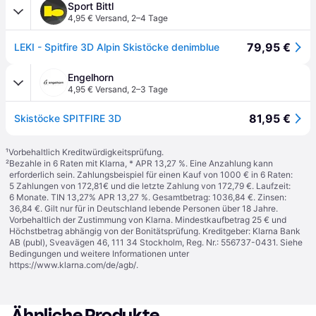
Sport Bittl
4,95 € Versand
,
2–4 Tage
79,95 €
LEKI - Spitfire 3D Alpin Skistöcke denimblue
Engelhorn
4,95 € Versand
,
2–3 Tage
81,95 €
Skistöcke SPITFIRE 3D
¹
Vorbehaltlich Kreditwürdigkeitsprüfung.
²
Bezahle in 6 Raten mit Klarna, * APR 13,27 %. Eine Anzahlung kann
erforderlich sein. Zahlungsbeispiel für einen Kauf von 1000 € in 6 Raten:
5 Zahlungen von 172,81€ und die letzte Zahlung von 172,79 €. Laufzeit:
6 Monate. TIN 13,27% APR 13,27 %. Gesamtbetrag: 1036,84 €. Zinsen:
36,84 €. Gilt nur für in Deutschland lebende Personen über 18 Jahre.
Vorbehaltlich der Zustimmung von Klarna. Mindestkaufbetrag 25 € und
Höchstbetrag abhängig von der Bonitätsprüfung. Kreditgeber: Klarna Bank
AB (publ), Sveavägen 46, 111 34 Stockholm, Reg. Nr.: 556737-0431. Siehe
Bedingungen und weitere Informationen unter
https://www.klarna.com/de/agb/
.
Ähnliche Produkte