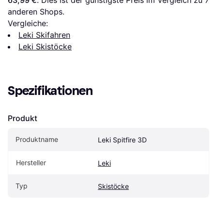
63,99 €
. Dies ist der günstigste Preis im Vergleich zu 
7
anderen Shops.
Vergleiche:
Leki Skifahren
Leki Skistöcke
Spezifikationen
Produkt
Produktname
Leki Spitfire 3D
Hersteller
Leki
Typ
Skistöcke