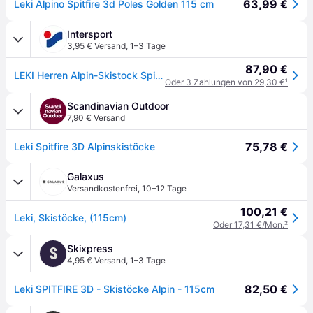
63,99 €
Leki Alpino Spitfire 3d Poles Golden 115 cm
Intersport
3,95 € Versand
,
1–3 Tage
87,90 €
LEKI Herren Alpin-Skistock Spitfire 3D
Oder 3 Zahlungen von 29,30 €
¹
Scandinavian Outdoor
7,90 € Versand
75,78 €
Leki Spitfire 3D Alpinskistöcke
Galaxus
Versandkostenfrei
,
10–12 Tage
100,21 €
Leki, Skistöcke, (115cm)
Oder 17,31 €/Mon.
²
Skixpress
S
4,95 € Versand
,
1–3 Tage
82,50 €
Leki SPITFIRE 3D - Skistöcke Alpin - 115cm