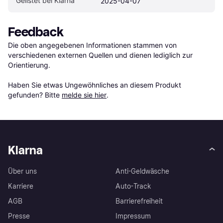
Gelistet bei Klarna
2025-04-07
Feedback
Die oben angegebenen Informationen stammen von 
verschiedenen externen Quellen und dienen lediglich zur 
Orientierung.

Haben Sie etwas Ungewöhnliches an diesem Produkt 
gefunden? Bitte 
melde sie hier
.
Klarna
Über uns
Anti-Geldwäsche
Karriere
Auto-Track
AGB
Barrierefreiheit
Presse
Impressum