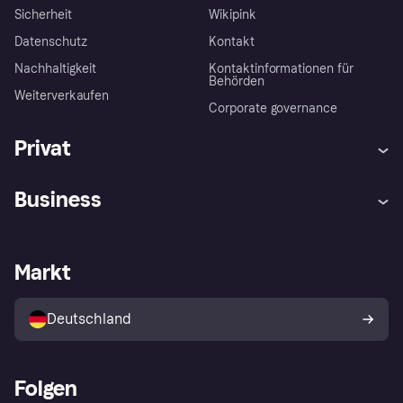
Sicherheit
Wikipink
Datenschutz
Kontakt
Nachhaltigkeit
Kontaktinformationen für
Behörden
Weiterverkaufen
Corporate governance
Privat
Hilfe
Beschwerden
Business
Einloggen
Sicher shoppen mit Klarna
Händlersupport
Entwicklerseite
Mit Klarna einkaufen
Festgeld
Händlerportal
Betriebsstatus
Markt
Klarna App
Datenschutzeinstellungen
Mit Klarna verkaufen
Plattformen und Partner
Shops entdecken
Dein Widerrufsrecht
Deutschland
Käuferschutzrichtlinie
Folgen