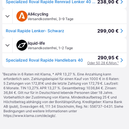
238,90 €
Specialized Roval Rapide Rennrad Lenker 40 Black/Charcoal
All4cycling
Versandkostenfrei
,
3–9 Tage
299,00 €
Roval Rapide Lenker- Schwarz
liquid-life
Versandkostenfrei
,
1–2 Tage
290,95 €
Specialized Roval Rapide Handlebars 40
Oder 50,28 €/Mon.
¹
¹
Bezahle in 6 Raten mit Klarna, * APR 13,27 %. Eine Anzahlung kann
erforderlich sein. Zahlungsbeispiel für einen Kauf von 1000 € in 6 Raten:
5 Zahlungen von 172,81€ und die letzte Zahlung von 172,79 €. Laufzeit:
6 Monate. TIN 13,27% APR 13,27 %. Gesamtbetrag: 1036,84 €. Zinsen:
36,84 €. Gilt nur für in Deutschland lebende Personen über 18 Jahre.
Vorbehaltlich der Zustimmung von Klarna. Mindestkaufbetrag 25 € und
Höchstbetrag abhängig von der Bonitätsprüfung. Kreditgeber: Klarna Bank
AB (publ), Sveavägen 46, 111 34 Stockholm, Reg. Nr.: 556737-0431. Siehe
Bedingungen und weitere Informationen unter
https://www.klarna.com/de/agb/
.