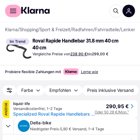
Für Shopper
Für Händler
Klarna
/
Shopping
/
Sport & Freizeit
/
Radfahren
/
Fahrradteile
/
Lenker
Roval Rapide Handlebar 31.8 mm 40 cm 
Im Trend
40 cm
Vergleiche Preise von
238,90 €
bis
299,00 €
Probiere flexible Zahlungen mit
Lerne wie
Farbe
Empfohlen
Preis inklusive Versand
liquid-life
ANZEIGE
290,95 €
Versandkostenfrei
,
1–2 Tage
Oder 50,28 €/Mon.
¹
Specialized Roval Rapide Handlebars 40
Delta-bike
·
Niedrigster Preis
5,90 € Versand
,
1–4 Tage