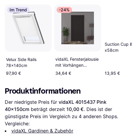
Im Trend
-24%
Suction Cup &
x58cm
vidaXL Fensterjalousie
Velux Side Rails
mit Vorhängen
78x140cm
Dunkelgrau Aluminium
97,90 €
34,64 €
13,95 €
100x220cm
Produktinformationen
Der niedrigste Preis für 
vidaXL 4015437 Pink 
40x150cm
 beträgt derzeit 
10,00 €
. Dies ist der 
günstigste Preis im Vergleich zu 
4
 anderen Shops.
Vergleiche:
vidaXL Gardinen & Zubehör