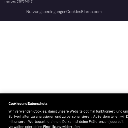
number: 556737-0431
Nutzungsbedingungen
Cookies
Klarna.com
Cookies und Datenschutz
Wir verwenden Cookies, damit unsere Website optimal funktioniert, und um
Surfverhalten zu analysieren und zu personalisieren. Außerdem teilen wir 
mit unseren Werbepartner:innen. Du kannst deine Präferenzen jederzeit
verwalten oder deine Einwilligung widerrufen.