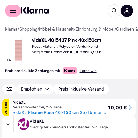
Für Shopper
Für Händler
Klarna
/
Shopping
/
Möbel & Haushalt
/
Einrichtung & Möbel
/
Gardinen 
vidaXL 4015437 Pink 40x150cm
Rosa, Material: Polyester, Verdunkelnd
Vergleiche Preise von
10,00 €
bis
13,99 €
+
4
Probiere flexible Zahlungen mit
Lerne wie
Empfohlen
Preis inklusive Versand
VidaXL
ANZEIGE
10,00 €
Versandkostenfrei
,
2–5 Tage
vidaXL Plissee Rosa 40x150 cm Stoffbreite 39,4 cm Polyester
VidaXL
·
Niedrigster Preis
Versandkostenfrei
,
2–5 Tage