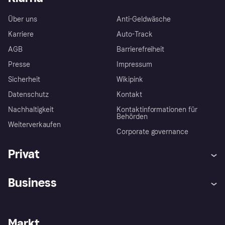
Über uns
Anti-Geldwäsche
Karriere
Auto-Track
AGB
Barrierefreiheit
Presse
Impressum
Sicherheit
Wikipink
Datenschutz
Kontakt
Nachhaltigkeit
Kontaktinformationen für
Behörden
Weiterverkaufen
Corporate governance
Privat
Hilfe
Beschwerden
Business
Einloggen
Sicher shoppen mit Klarna
Händlersupport
Entwicklerseite
Mit Klarna einkaufen
Festgeld
Händlerportal
Betriebsstatus
Markt
Klarna App
Datenschutzeinstellungen