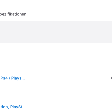
pezifikationen
Power Rangers: Battle For The Grid - Super Edition - Ps4 / Playstation 4 - De
GAME Power Rangers: Battle for the Grid - Super Edition, PlayStation 4