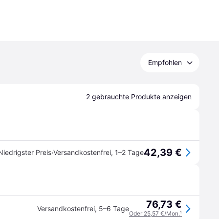
Empfohlen
2 gebrauchte Produkte anzeigen
42,39 €
·
Niedrigster Preis
Versandkostenfrei
,
1–2 Tage
76,73 €
Versandkostenfrei
,
5–6 Tage
Oder 25,57 €/Mon.
¹