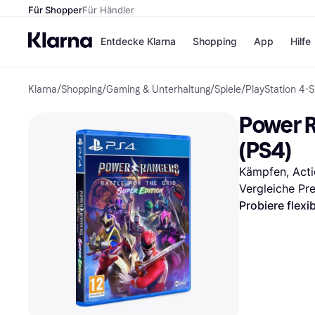
Für Shopper
Für Händler
Entdecke Klarna
Shopping
App
Hilfe
Klarna
/
Shopping
/
Gaming & Unterhaltung
/
Spiele
/
PlayStation 4-S
Zahlungsmethoden
Shops
Zahlungsmethoden
Kaufla
Power Ra
Sofort bezahlen
eBay
Bezahle in 3
Temu
(PS4)
Teilzahlungen
Samsu
Bezahle in bis zu 30
SHEIN
Kämpfen, Acti
Tagen
Vergleiche Pr
Ratenzahlung
Probiere flexi
Alle Shops