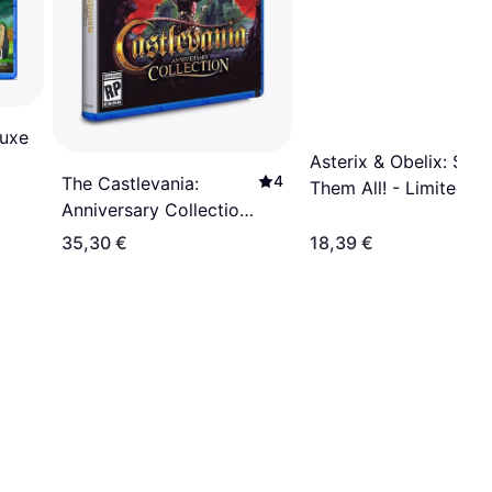
luxe
Asterix & Obelix: Slap
4
The Castlevania:
Them All! - Limited
Anniversary Collection
Edition (PS4)
(PS4)
35,30 €
18,39 €