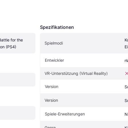
Spezifikationen
ttle for the 
K
Spielmodi
ion (PS4)
E
Entwickler
n
VR-Unterstützung (Virtual Reality)
Version
S
Version
S
Spiele-Erweiterungen
N
Genre
K