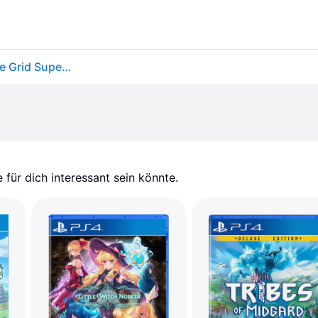
Playstation Games Ps4 Power Rangers Battle For The Grid Super Edition Mehrfarbig PAL
für dich interessant sein könnte.