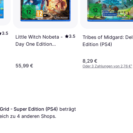
3.5
3.5
Little Witch Nobeta -
Tribes of Midgard: De
Day One Edition
Edition (PS4)
(PS4)
8,29 €
55,99 €
Oder 3 Zahlungen von 2,76 €
¹
Grid - Super Edition (PS4)
 beträgt 
eich zu 
4
 anderen Shops.