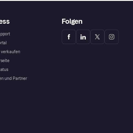
ess
Folgen
pport
rtal
a verkaufen
rseite
tatus
en und Partner