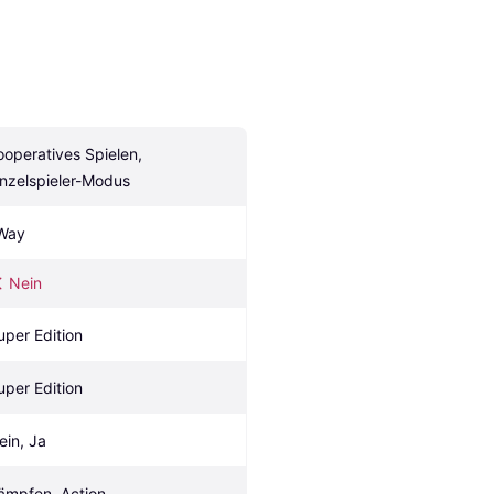
ooperatives Spielen, 
inzelspieler-Modus
Way
Nein
uper Edition
uper Edition
ein, Ja
ämpfen, Action