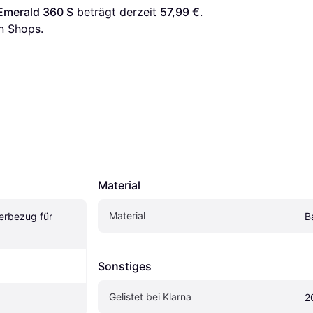
Emerald 360 S
 beträgt derzeit 
57,99 €
. 
n Shops.
Material
Material
rbezug für 
B
Sonstiges
Gelistet bei Klarna
2