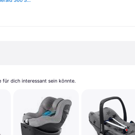
Maxi-Cosi Autositzbezug aus Bio-Baumwolle für Emerald 360 S, Babyschalenbezug, weiches, atmungsaktives und feuchtigkeitsabsorbierendes Material, waschmaschinenfest, Natural White
für dich interessant sein könnte.