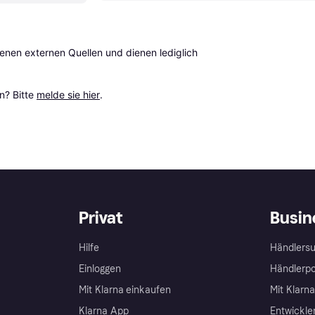
en externen Quellen und dienen lediglich 
? Bitte 
melde sie hier
.
Privat
Busin
Hilfe
Händlersu
Einloggen
Händlerpo
Mit Klarna einkaufen
Mit Klarn
Klarna App
Entwickle