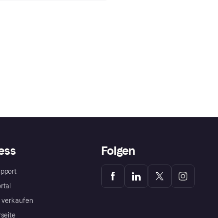
ess
Folgen
pport
rtal
a verkaufen
rseite