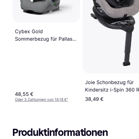
Cybex Gold
Sommerbezug für Pallas G
i-Size GRAU 4
Joie Schonbezug für
Kindersitz i-Spin 360 R 
48,55 €
Spin 360 E
38,49 €
Oder 3 Zahlungen von 16,18 €
¹
Produktinformationen