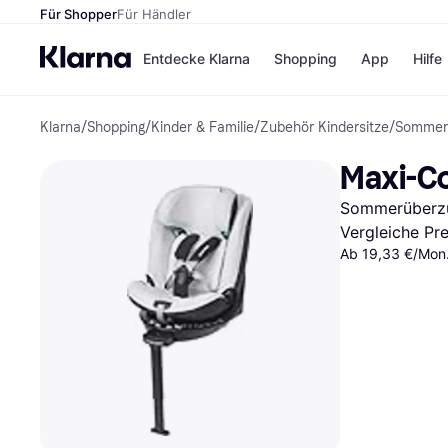
Für Shopper
Für Händler
Entdecke Klarna
Shopping
App
Hilfe
Klarna
/
Shopping
/
Kinder & Familie
/
Zubehör Kindersitze
/
Sommer
Zahlungsmethoden
Shops
Zahlungsmethoden
Kaufla
Maxi-Co
Sofort bezahlen
eBay
Bezahle in 3
Temu
Sommerüberz
Teilzahlungen
Samsu
Bezahle in bis zu 30
SHEIN
Vergleiche Pr
Tagen
Ab 19,33 €/Mon.
Ratenzahlung
Alle Shops