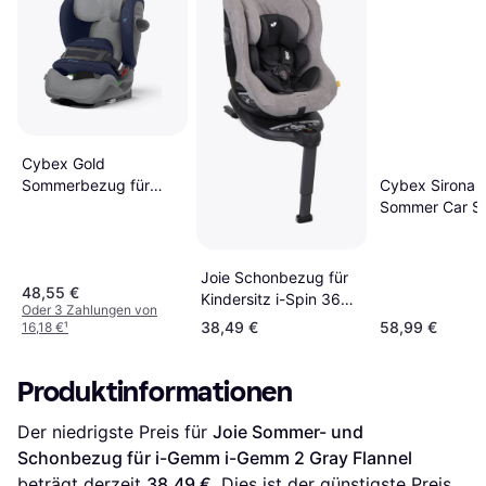
Cybex Gold
Cybex Sirona G
Sommerbezug für
Sommer Car S
Pallas G i-Size GRAU 4
Cover
Joie Schonbezug für
48,55 €
Kindersitz i-Spin 360
Oder 3 Zahlungen von
R / i-Spin 360 E
38,49 €
58,99 €
16,18 €
¹
Produktinformationen
Der niedrigste Preis für 
Joie Sommer- und 
Schonbezug für i-Gemm i-Gemm 2 Gray Flannel
beträgt derzeit 
38,49 €
. Dies ist der günstigste Preis 