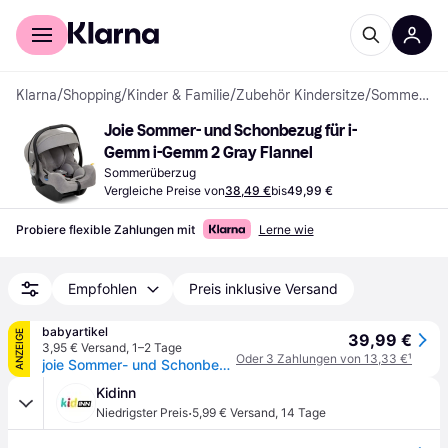
Für Shopper
Für Händler
Klarna
/
Shopping
/
Kinder & Familie
/
Zubehör Kindersitze
/
Sommerüberzug
Joie Sommer- und Schonbezug für i-
Gemm i-Gemm 2 Gray Flannel
Sommerüberzug
Vergleiche Preise von
38,49 €
bis
49,99 €
Probiere flexible Zahlungen mit
Lerne wie
Empfohlen
Preis inklusive Versand
babyartikel
ANZEIGE
39,99 €
3,95 € Versand
,
1–2 Tage
Oder 3 Zahlungen von 13,33 €
¹
joie Sommer- und Schonbezug für i-Gemm, i-Gemm 2 - Gray Flannel
Kidinn
·
Niedrigster Preis
5,99 € Versand
,
14 Tage