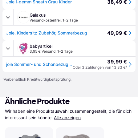
38,49 €
Joie I-gemm Sheath Grau Kinder
Galaxus
Versandkostenfrei
,
1–2 Tage
49,99 €
Joie, Kindersitz Zubehör, Sommerbezug
babyartikel
3,95 € Versand
,
1–2 Tage
39,99 €
joie Sommer- und Schonbezug für i-Gemm, i-Gemm 2 - Gray Flannel
Oder 3 Zahlungen von 13,33 €
¹
¹
Vorbehaltlich Kreditwürdigkeitsprüfung.
Ähnliche Produkte
Wir haben eine Produktauswahl zusammengestellt, die für dich 
interessant sein könnte.
Alle anzeigen