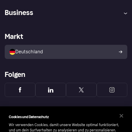
Hilfe
Beschwerden
Business
Einloggen
Sicher shoppen mit Klarna
Händlersupport
Entwicklerseite
Mit Klarna einkaufen
Festgeld
Händlerportal
Betriebsstatus
Markt
Klarna App
Datenschutzeinstellungen
Mit Klarna verkaufen
Plattformen und Partner
Shops entdecken
Dein Widerrufsrecht
Deutschland
Käuferschutzrichtlinie
Folgen
Cookies und Datenschutz
Wir verwenden Cookies, damit unsere Website optimal funktioniert,
und um dein Surfverhalten zu analysieren und zu personalisieren.