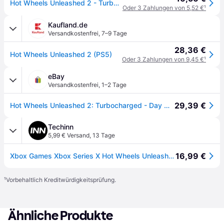
Hot Wheels Unleashed 2 - Turbocharged (Day One Edition) - Microsoft Xbox One - Rennspiel - PEGI 3
Oder 3 Zahlungen von 5,52 €
¹
Kaufland.de
Versandkostenfrei
,
7–9 Tage
28,36 €
Hot Wheels Unleashed 2 (PS5)
Oder 3 Zahlungen von 9,45 €
¹
eBay
Versandkostenfrei
,
1–2 Tage
29,39 €
Hot Wheels Unleashed 2: Turbocharged - Day One Edition - Ps5 / Playstation 5 -
Techinn
5,99 € Versand
,
13 Tage
16,99 €
Xbox Games Xbox Series X Hot Wheels Unleashed 2: Turbocharged (day 1 Edition) Durchsichtig PAL
¹
Vorbehaltlich Kreditwürdigkeitsprüfung.
Ähnliche Produkte