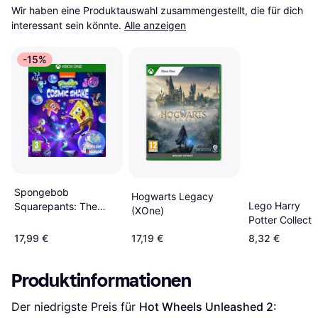
Wir haben eine Produktauswahl zusammengestellt, die für dich 
interessant sein könnte.
Alle anzeigen
-15%
Spongebob
Hogwarts Legacy
Lego Harry
Squarepants: The
(XOne)
Potter Collecti
Cosmic Shake (XOne)
(XOne)
17,99 €
17,19 €
8,32 €
Produktinformationen
Der niedrigste Preis für 
Hot Wheels Unleashed 2: 