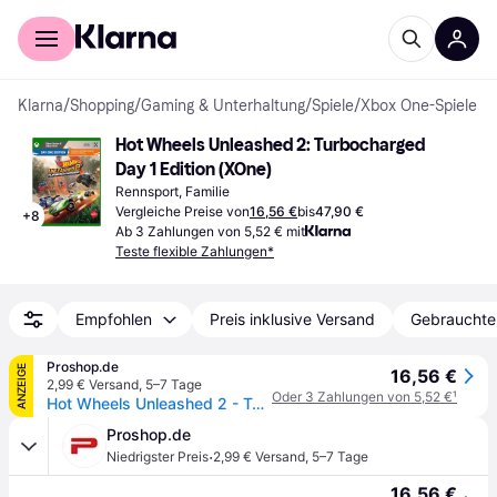
Für Shopper
Für Händler
Klarna
/
Shopping
/
Gaming & Unterhaltung
/
Spiele
/
Xbox One-Spiele
Hot Wheels Unleashed 2: Turbocharged 
Day 1 Edition (XOne)
Rennsport, Familie
Vergleiche Preise von
16,56 €
bis
47,90 €
+
8
Ab 3 Zahlungen von 5,52 € mit
Teste flexible Zahlungen*
Empfohlen
Preis inklusive Versand
Gebrauchte
Proshop.de
ANZEIGE
16,56 €
2,99 € Versand
,
5–7 Tage
Oder 3 Zahlungen von 5,52 €
¹
Hot Wheels Unleashed 2 - Turbocharged (Day One Edition) - Microsoft Xbox One - Rennspiel - PEGI 3
Proshop.de
·
Niedrigster Preis
2,99 € Versand
,
5–7 Tage
16,56 €