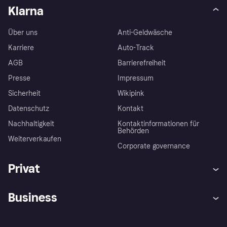
Klarna
Über uns
Anti-Geldwäsche
Karriere
Auto-Track
AGB
Barrierefreiheit
Presse
Impressum
Sicherheit
Wikipink
Datenschutz
Kontakt
Nachhaltigkeit
Kontaktinformationen für
Behörden
Weiterverkaufen
Corporate governance
Privat
Hilfe
Beschwerden
Business
Einloggen
Sicher shoppen mit Klarna
Händlersupport
Entwicklerseite
Mit Klarna einkaufen
Festgeld