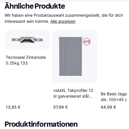
Ähnliche Produkte
Wir haben eine Produktauswahl zusammengestellt, die für dich 
interessant sein könnte.
Alle anzeigen
Tecnoseal Zinkanode
0.25kg 133
vidaXL Takprofiler 12
Be Basic tagpl
st galvaniserat stål
stk. 100x45 c
silver 80x45
galvaniseret st
13,95 €
57,99 €
64,99 €
Produktinformationen