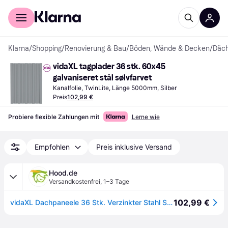
Für Shopper
Für Händler
Klarna
/
Shopping
/
Renovierung & Bau
/
Böden, Wände & Decken
/
Däc
vidaXL tagplader 36 stk. 60x45 
galvaniseret stål sølvfarvet
Kanalfolie, TwinLite, Länge 5000mm, Silber
Preis
102,99 €
Probiere flexible Zahlungen mit
Lerne wie
Empfohlen
Preis inklusive Versand
Hood.de
Versandkostenfrei
,
1–3 Tage
102,99 €
vidaXL Dachpaneele 36 Stk. Verzinkter Stahl Silbern 60x45 cm