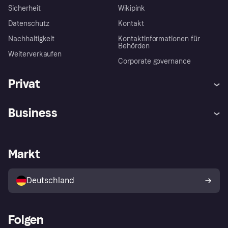
Sicherheit
Wikipink
Datenschutz
Kontakt
Nachhaltigkeit
Kontaktinformationen für
Behörden
Weiterverkaufen
Corporate governance
Privat
Hilfe
Beschwerden
Business
Einloggen
Sicher shoppen mit Klarna
Händlersupport
Entwicklerseite
Mit Klarna einkaufen
Festgeld
Händlerportal
Betriebsstatus
Markt
Klarna App
Datenschutzeinstellungen
Mit Klarna verkaufen
Plattformen und Partner
Shops entdecken
Dein Widerrufsrecht
Deutschland
Käuferschutzrichtlinie
Folgen