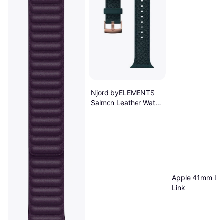
Njord byELEMENTS
Salmon Leather Watch
Band for Apple Watch
44/45mm
Apple 41mm Le
Link