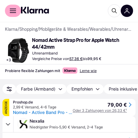
Für Shopper
Für Händler
Klarna
/
Shopping
/
Mobilgeräte & Wearables
/
Wearables
/
Uhrenarmbänder
Nomad Active Strap Pro for Apple Watch 
44/42mm
Uhrenarmband
Vergleiche Preise von
57,36 €
bis
99,95 €
+
3
Probiere flexible Zahlungen mit
Lerne wie
Farbe (Armband)
Empfohlen
Preis inklusiv
Proshop.de
ANZEIGE
79,00 €
2,99 € Versand
,
4–6 Tage
Oder 3 Zahlungen von 26,33 €
¹
Nomad - Active Band Pro - 44mm/42mm Silver Hardware Black Active Leather FKM
Nexalia
·
Niedrigster Preis
5,90 € Versand
,
2–4 Tage