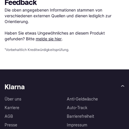
Feedback
Die oben angegebenen Informationen stammen von 
verschiedenen externen Quellen und dienen lediglich zur 
Orientierung.

Haben Sie etwas Ungewöhnliches an diesem Produkt 
gefunden? Bitte 
melde sie hier
.
¹
Vorbehaltlich Kreditwürdigkeitsprüfung.
Klarna
Über uns
Anti-Geldwäsche
Karriere
Auto-Track
AGB
Barrierefreiheit
Presse
Impressum