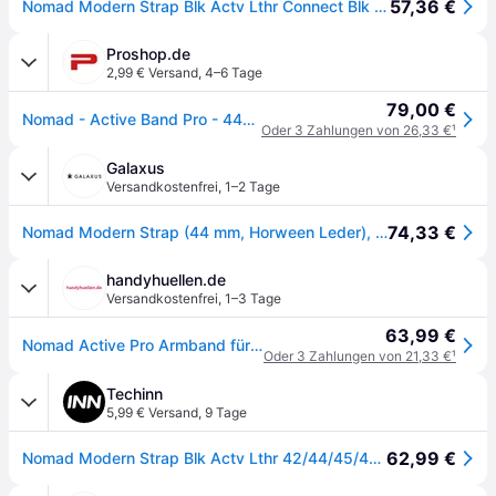
57,36 €
Nomad Modern Strap Blk Actv Lthr Connect Blk 42/44/45/49 ProV2
Proshop.de
2,99 € Versand
,
4–6 Tage
79,00 €
Nomad - Active Band Pro - 44mm/42mm Black Hardware Black Active Leather FKM
Oder 3 Zahlungen von 26,33 €
¹
Galaxus
Versandkostenfrei
,
1–2 Tage
74,33 €
Nomad Modern Strap (44 mm, Horween Leder), Uhrenarmband, Schwarz
handyhuellen.de
Versandkostenfrei
,
1–3 Tage
63,99 €
Nomad Active Pro Armband für Apple Watch | 44/45/46/49 mm - Brown / Silver
Oder 3 Zahlungen von 21,33 €
¹
Techinn
5,99 € Versand
,
9 Tage
62,99 €
Nomad Modern Strap Blk Actv Lthr 42/44/45/49 Prov2 Strap Schwarz