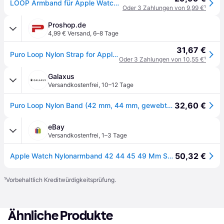
LOOP Armband für Apple Watch 42/44/45/49mm, Schwarz
Oder 3 Zahlungen von 9,99 €
¹
Proshop.de
4,99 € Versand
,
6–8 Tage
31,67 €
Puro Loop Nylon Strap for Apple Watch 42 / 44 / 45 / 49 mm - Black
Oder 3 Zahlungen von 10,55 €
¹
Galaxus
Versandkostenfrei
,
10–12 Tage
32,60 €
Puro Loop Nylon Band (42 mm, 44 mm, gewebtem Stretch-Nylon, Nylon, Stretch-Nylon), Uhrenarmband, Schwarz
eBay
Versandkostenfrei
,
1–3 Tage
50,32 €
Apple Watch Nylonarmband 42 44 45 49 Mm Schlaufe - Schwarz
¹
Vorbehaltlich Kreditwürdigkeitsprüfung.
Ähnliche Produkte