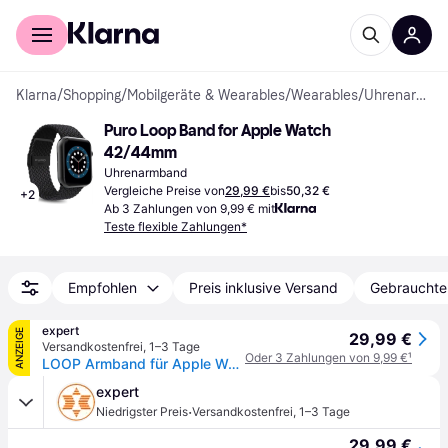
Für Shopper
Für Händler
Klarna
/
Shopping
/
Mobilgeräte & Wearables
/
Wearables
/
Uhrenarmbänder
Puro Loop Band for Apple Watch 
42/44mm
Uhrenarmband
Vergleiche Preise von
29,99 €
bis
50,32 €
+
2
Ab 3 Zahlungen von 9,99 € mit
Teste flexible Zahlungen*
Empfohlen
Preis inklusive Versand
Gebrauchte
expert
ANZEIGE
29,99 €
Versandkostenfrei
,
1–3 Tage
Oder 3 Zahlungen von 9,99 €
¹
LOOP Armband für Apple Watch 42/44/45/49mm, Schwarz
expert
·
Niedrigster Preis
Versandkostenfrei
,
1–3 Tage
29,99 €