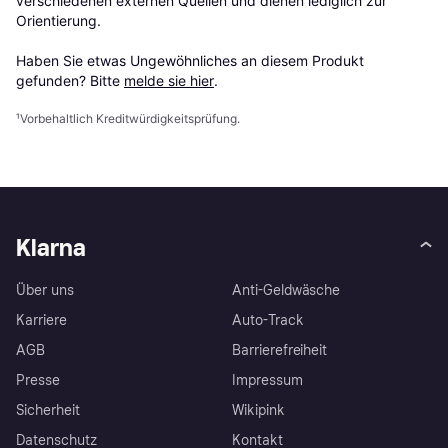
verschiedenen externen Quellen und dienen lediglich zur 
Orientierung.

Haben Sie etwas Ungewöhnliches an diesem Produkt 
gefunden? Bitte 
melde sie hier
.
¹
Vorbehaltlich Kreditwürdigkeitsprüfung.
Klarna
Über uns
Anti-Geldwäsche
Karriere
Auto-Track
AGB
Barrierefreiheit
Presse
Impressum
Sicherheit
Wikipink
Datenschutz
Kontakt