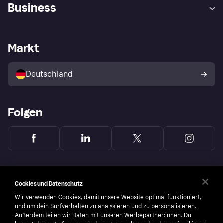
Hilfe
Beschwerden
Business
Einloggen
Sicher shoppen mit Klarna
Händlersupport
Entwicklerseite
Mit Klarna einkaufen
Festgeld
Händlerportal
Betriebsstatus
Markt
Klarna App
Datenschutzeinstellungen
Mit Klarna verkaufen
Plattformen und Partner
Shops entdecken
Dein Widerrufsrecht
Deutschland
Käuferschutzrichtlinie
Folgen
Cookies und Datenschutz
Wir verwenden Cookies, damit unsere Website optimal funktioniert,
und um dein Surfverhalten zu analysieren und zu personalisieren.
Außerdem teilen wir Daten mit unseren Werbepartner:innen. Du