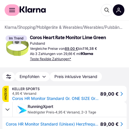
Für Shopper
Für Händler
Klarna
/
Shopping
/
Mobilgeräte & Wearables
/
Wearables
/
Pulsbänder
Coros Heart Rate Monitor Lime Green
Im Trend
Pulsband
Vergleiche Preise von
89,00 €
bis
116,38 €
Ab 3 Zahlungen von 29,66 € mit
Teste flexible Zahlungen*
Empfohlen
Preis inklusive Versand
KELLER SPORTS
ANZEIGE
89,00 €
4,95 € Versand
Coros HR Monitor Standard Gr. ONE SIZE Grün - Jetzt bei Keller Sports kaufen!
RunningXpert
·
Niedrigster Preis
4,95 € Versand
,
2–3 Tage
89,00 €
Coros HR Monitor Standard (Unisex) Herzfrequenzmesser & Brustgurte Grün