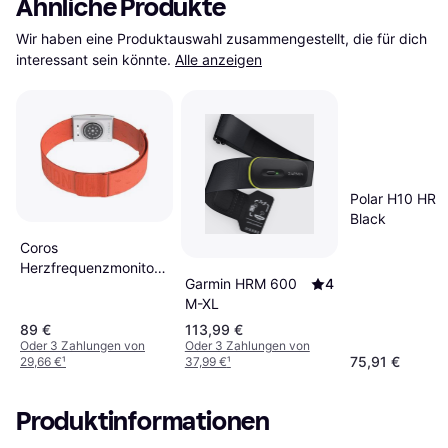
Ähnliche Produkte
Wir haben eine Produktauswahl zusammengestellt, die für dich 
interessant sein könnte.
Alle anzeigen
Polar H10 HR
Black
Coros
Herzfrequenzmonitor
Garmin HRM 600
4
Orange
M-XL
89 €
113,99 €
Oder 3 Zahlungen von
Oder 3 Zahlungen von
75,91 €
29,66 €
¹
37,99 €
¹
Produktinformationen