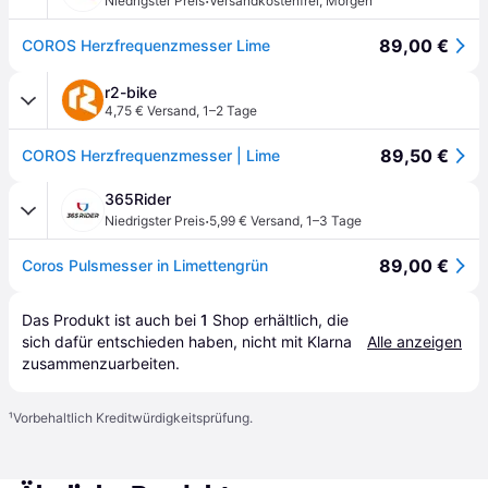
·
Niedrigster Preis
Versandkostenfrei
,
Morgen
89,00 €
COROS Herzfrequenzmesser Lime
r2-bike
4,75 € Versand
,
1–2 Tage
89,50 €
COROS Herzfrequenzmesser | Lime
365Rider
·
Niedrigster Preis
5,99 € Versand
,
1–3 Tage
89,00 €
Coros Pulsmesser in Limettengrün
Das Produkt ist auch bei 
1
Shop
 erhältlich, die 
sich dafür entschieden haben, nicht mit Klarna 
Alle anzeigen
zusammenzuarbeiten.
¹
Vorbehaltlich Kreditwürdigkeitsprüfung.