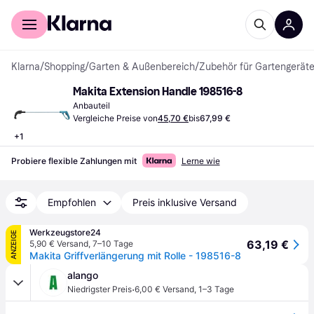
Für Shopper
Für Händler
Klarna
/
Shopping
/
Garten & Außenbereich
/
Zubehör für Gartengerät
Makita Extension Handle 198516-8
Anbauteil
Vergleiche Preise von
45,70 €
bis
67,99 €
+
1
Probiere flexible Zahlungen mit
Lerne wie
Empfohlen
Preis inklusive Versand
Werkzeugstore24
ANZEIGE
63,19 €
5,90 € Versand
,
7–10 Tage
Makita Griffverlängerung mit Rolle - 198516-8
alango
·
Niedrigster Preis
6,00 € Versand
,
1–3 Tage