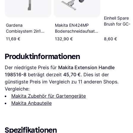
Einhell Spare
Brush for GC-
Gardena
Makita EN424MP
1410
Combisystem 2in1
Bodenschneidaufsatz
Patio Weeder
1913C9-3 Silber
11,69 €
132,90 €
8,60 €
Produktinformationen
Der niedrigste Preis für 
Makita Extension Handle 
198516-8
 beträgt derzeit 
45,70 €
. Dies ist der 
günstigste Preis im Vergleich zu 
11
 anderen Shops.
Vergleiche:
Makita Zubehör für Gartengeräte
Makita Anbauteile
Spezifikationen