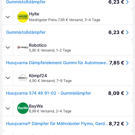
6,23 €
Gummistoßdämpfer
Hylte
·
Niedrigster Preis
7,95 € Versand
,
3–4 Tage
6,23 €
Gummistoßdämpfer
Robotico
5,90 € Versand
,
1–2 Tage
7,85 €
Husqvarna Dämpferelement Gummi für Automower, Gardena, Flymo und Mcculloch
Kömpf24
4,90 € Versand
,
7–9 Tage
8,09 €
Husqvarna 574 46 91-02 - Gummidämpfer
BayWa
6,99 € Versand
,
2–4 Tage
8,72 €
Husqvarna® Dämpfer für Mähroboter Flymo, Gardena, Husqvarna, 5744691-02