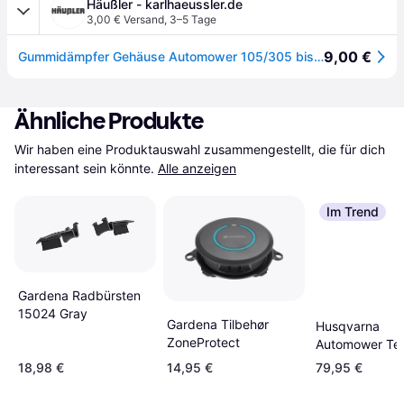
Häußler - karlhaeussler.de
3,00 € Versand
,
3–5 Tage
9,00 €
Gummidämpfer Gehäuse Automower 105/305 bis BJ2016/308
Ähnliche Produkte
Wir haben eine Produktauswahl zusammengestellt, die für dich 
interessant sein könnte.
Alle anzeigen
Im Trend
Gardena Radbürsten
15024 Gray
Gardena Tilbehør
Husqvarna
ZoneProtect
Automower Terr
5872353-01
18,98 €
14,95 €
79,95 €