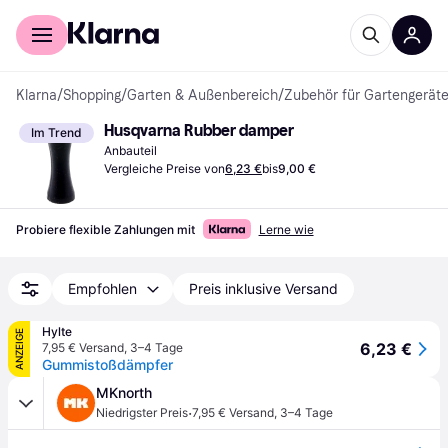
Für Shopper
Für Händler
Klarna
/
Shopping
/
Garten & Außenbereich
/
Zubehör für Gartengerät
Husqvarna Rubber damper
Im Trend
Anbauteil
Vergleiche Preise von
6,23 €
bis
9,00 €
Probiere flexible Zahlungen mit
Lerne wie
Empfohlen
Preis inklusive Versand
Hylte
ANZEIGE
6,23 €
7,95 € Versand
,
3–4 Tage
Gummistoßdämpfer
MKnorth
·
Niedrigster Preis
7,95 € Versand
,
3–4 Tage