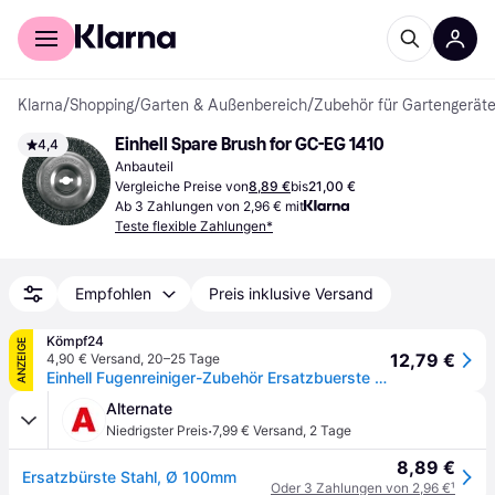
Für Shopper
Für Händler
Klarna
/
Shopping
/
Garten & Außenbereich
/
Zubehör für Gartengerät
Einhell Spare Brush for GC-EG 1410
4,4
Anbauteil
Vergleiche Preise von
8,89 €
bis
21,00 €
Ab 3 Zahlungen von 2,96 € mit
Teste flexible Zahlungen*
Empfohlen
Preis inklusive Versand
Kömpf24
ANZEIGE
12,79 €
4,90 € Versand
,
20–25 Tage
Einhell Fugenreiniger-Zubehör Ersatzbuerste Stahl GC-EG 1410 3424100
Alternate
·
Niedrigster Preis
7,99 € Versand
,
2 Tage
8,89 €
Ersatzbürste Stahl, Ø 100mm
Oder 3 Zahlungen von 2,96 €
¹