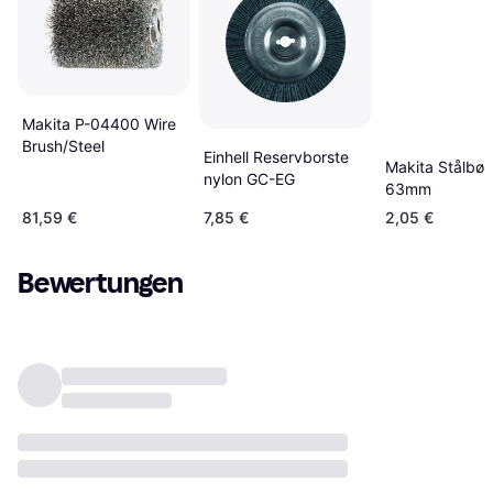
Makita P-04400 Wire
Brush/Steel
Einhell Reservborste
Makita Stålbør
nylon GC-EG
63mm
81,59 €
7,85 €
2,05 €
Bewertungen