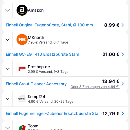
Amazon
8,99 €
Einhell Original Fugenbürste, Stahl, Ø 100 mm
MKnorth
7,95 € Versand
,
6–7 Tage
21,00 €
Einhell GC-EG 1410 Ersatzbürste Stahl
Proshop.de
2,99 € Versand
,
1–3 Tage
13,94 €
Einhell Grout Cleaner Accessory Spare Brush Steel GC-EG 1410
Oder 3 Zahlungen von 4,64 €
¹
Kömpf24
4,90 € Versand
,
20–25 Tage
12,79 €
Einhell Fugenreiniger-Zubehör Ersatzbuerste Stahl GC-EG 1410 3424100
Toom