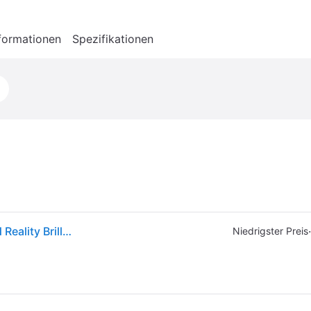
formationen
Spezifikationen
Meta Quest 3s Vr-headset | 256 Gb Speicher | Mixed Reality Brille | Weiß | Neu
·
Niedrigster Preis