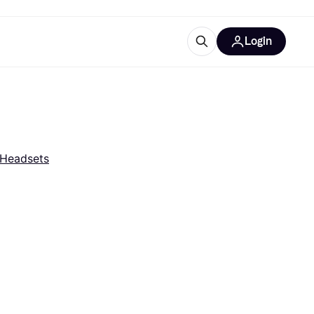
Login
Weitere Informationen
sstattung
M
Was ist Klarna?
Artikel
Headsets
tegorien