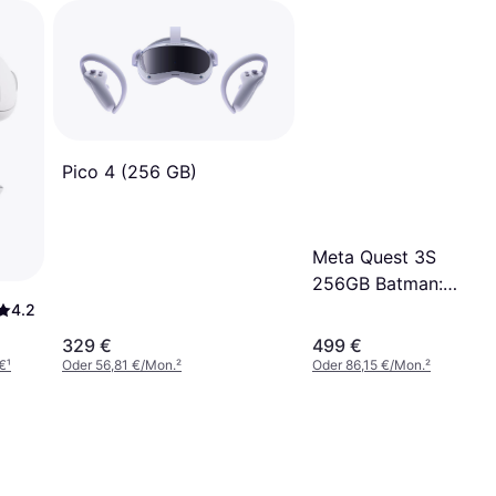
Pico 4 (256 GB)
Meta Quest 3S
256GB Batman:
Arkham Shadow
4.2
329 €
499 €
€
¹
Oder 56,81 €/Mon.
²
Oder 86,15 €/Mon.
²