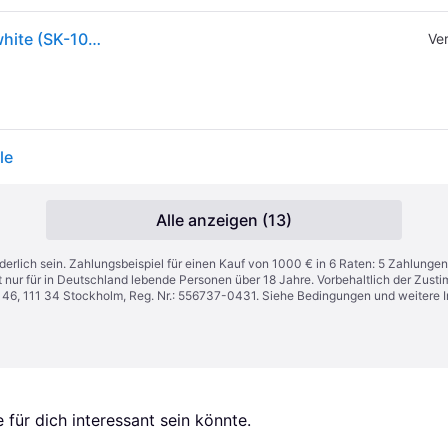
Meta Mixed Reality Headset Meta Quest 3S 256GB white (SK-1000212-01) (SK100021201)
Ve
le
Alle anzeigen (13)
derlich sein. Zahlungsbeispiel für einen Kauf von 1000 € in 6 Raten: 5 Zahlungen
t nur für in Deutschland lebende Personen über 18 Jahre. Vorbehaltlich der Zu
n 46, 111 34 Stockholm, Reg. Nr.: 556737-0431. Siehe Bedingungen und weitere 
für dich interessant sein könnte.