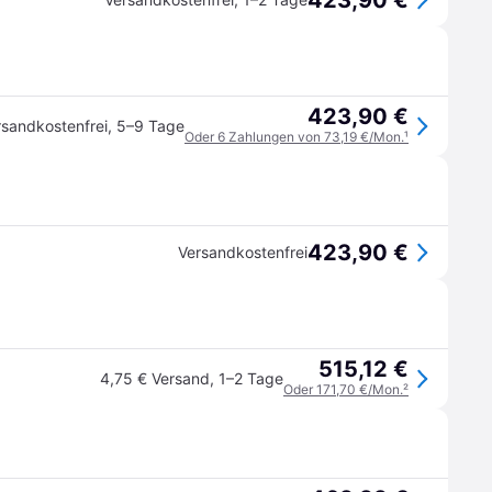
423,90 €
423,90 €
rsandkostenfrei
,
5–9 Tage
Oder 6 Zahlungen von 73,19 €/Mon.
¹
423,90 €
Versandkostenfrei
515,12 €
4,75 € Versand
,
1–2 Tage
Oder 171,70 €/Mon.
²