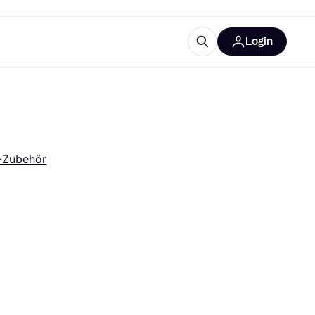
Login
Weitere Informationen
sstattung
M
Was ist Klarna?
Artikel
-Zubehör
tegorien