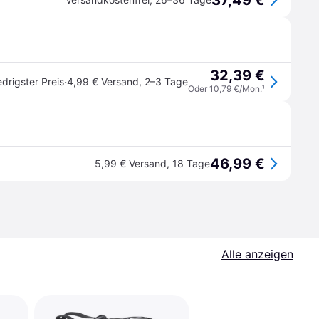
37,49 €
32,39 €
·
edrigster Preis
4,99 € Versand
,
2–3 Tage
Oder 10,79 €/Mon.
¹
46,99 €
5,99 € Versand
,
18 Tage
Alle anzeigen