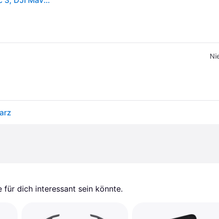
DJI Mavic 3 Schutzhülle (Drohnen Schutz, DJI Mavic 3, DJI Mavic 3 Cine), Drohne Zubehör, Schwarz
Ni
arz
für dich interessant sein könnte.