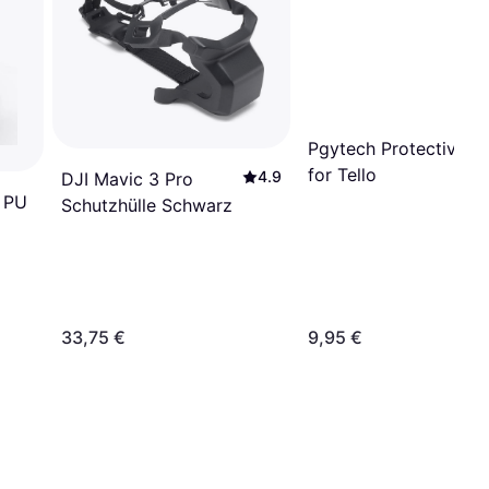
Pgytech Protective C
for Tello
4.9
DJI Mavic 3 Pro
 PU
Schutzhülle Schwarz
33,75 €
9,95 €