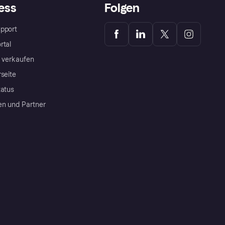
ess
Folgen
pport
rtal
a verkaufen
rseite
tatus
en und Partner