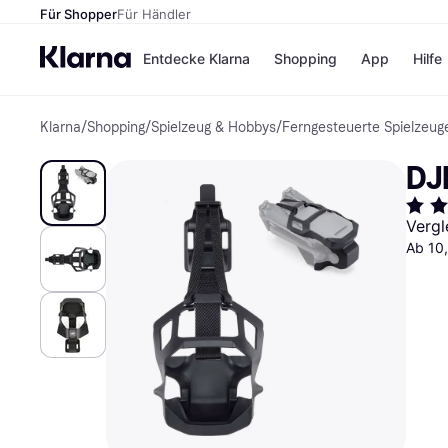
Für Shopper
Für Händler
Entdecke Klarna
Shopping
App
Hilfe
Klarna
/
Shopping
/
Spielzeug & Hobbys
/
Ferngesteuerte Spielzeug
Zahlungsmethoden
Shops
Zahlungsmethoden
Kaufla
DJI
Sofort bezahlen
eBay
Bezahle in 3
Temu
Teilzahlungen
Samsu
Vergl
Bezahle in bis zu 30
SHEIN
Ab 10,
Tagen
Ratenzahlung
Alle Shops