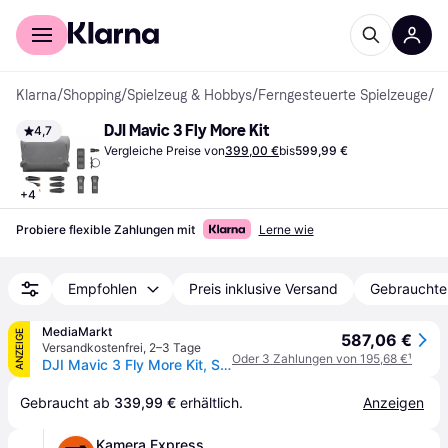
Für Shopper
Für Händler
Klarna
/
Shopping
/
Spielzeug & Hobbys
/
Ferngesteuerte Spielzeuge
/
R
DJI Mavic 3 Fly More Kit
4,7
Vergleiche Preise von
399,00 €
bis
599,99 €
+
4
Probiere flexible Zahlungen mit
Lerne wie
Empfohlen
Preis inklusive Versand
Gebrauchte
MediaMarkt
ANZEIGE
587,06 €
Versandkostenfrei
,
2–3 Tage
Oder 3 Zahlungen von 195,68 €
¹
DJI Mavic 3 Fly More Kit, Schwarz/Grau
Gebraucht ab 
339,99 €
 erhältlich.
Anzeigen
Kamera Express