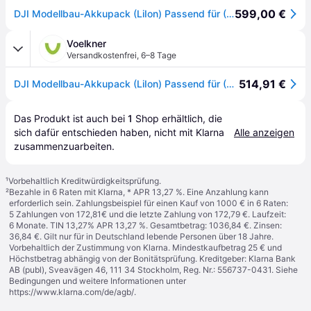
599,00 €
DJI Modellbau-Akkupack (LiIon) Passend für (Multicopter): DJI Mavic 3, DJI Mavic 3 Classic (DJI RC), DJI Mavic 3 Classic (Drone Only), DJI Mavic 3 Classic
Voelkner
Versandkostenfrei
,
6–8 Tage
514,91 €
DJI Modellbau-Akkupack (LiIon) Passend für (Multicopter): Mavic 3, Mavic 3 Classic (RC), Mavic 3 Classic (Drone Only), DJI
Das Produkt ist auch bei 
1
Shop
 erhältlich, die 
sich dafür entschieden haben, nicht mit Klarna 
Alle anzeigen
zusammenzuarbeiten.
¹
Vorbehaltlich Kreditwürdigkeitsprüfung.
²
Bezahle in 6 Raten mit Klarna, * APR 13,27 %. Eine Anzahlung kann
erforderlich sein. Zahlungsbeispiel für einen Kauf von 1000 € in 6 Raten:
5 Zahlungen von 172,81€ und die letzte Zahlung von 172,79 €. Laufzeit:
6 Monate. TIN 13,27% APR 13,27 %. Gesamtbetrag: 1036,84 €. Zinsen:
36,84 €. Gilt nur für in Deutschland lebende Personen über 18 Jahre.
Vorbehaltlich der Zustimmung von Klarna. Mindestkaufbetrag 25 € und
Höchstbetrag abhängig von der Bonitätsprüfung. Kreditgeber: Klarna Bank
AB (publ), Sveavägen 46, 111 34 Stockholm, Reg. Nr.: 556737-0431. Siehe
Bedingungen und weitere Informationen unter
https://www.klarna.com/de/agb/
.