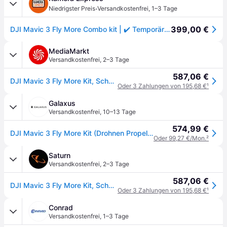
·
Niedrigster Preis
Versandkostenfrei
,
1–3 Tage
399,00 €
DJI Mavic 3 Fly More Combo kit | ✔️ Temporär mit Kostenlose Geschenkbox i.W.v. 160 €
MediaMarkt
Versandkostenfrei
,
2–3 Tage
587,06 €
DJI Mavic 3 Fly More Kit, Schwarz/Grau
Oder 3 Zahlungen von 195,68 €
¹
Galaxus
Versandkostenfrei
,
10–13 Tage
574,99 €
DJI Mavic 3 Fly More Kit (Drohnen Propeller, DJI Mavic 3, DJI Mavic 3 Cine, DJI Mavic 3 Classic, DJI Mavic 3 Pro, DJI Mavic 3 Pro Cine), Drohne Zubehör, Grau
Oder 99,27 €/Mon.
²
Saturn
Versandkostenfrei
,
2–3 Tage
587,06 €
DJI Mavic 3 Fly More Kit, Schwarz/Grau
Oder 3 Zahlungen von 195,68 €
¹
Conrad
Versandkostenfrei
,
1–3 Tage