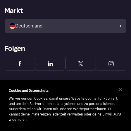
Mit Klarna einkaufen
Festgeld
Händlerportal
Betriebsstatus
Markt
Klarna App
Datenschutzeinstellungen
Mit Klarna verkaufen
Plattformen und Partner
Shops entdecken
Dein Widerrufsrecht
Deutschland
Käuferschutzrichtlinie
Folgen
Cookies und Datenschutz
Wir verwenden Cookies, damit unsere Website optimal funktioniert,
und um dein Surfverhalten zu analysieren und zu personalisieren.
Außerdem teilen wir Daten mit unseren Werbepartner:innen. Du
kannst deine Präferenzen jederzeit verwalten oder deine Einwilligung
widerrufen.