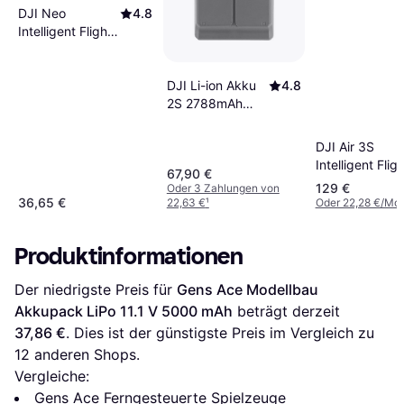
DJI Neo
4.8
Intelligent Flight
Battery
DJI Li-ion Akku
4.8
2S 2788mAh
Mini 5 Pro
DJI Air 3S
Intelligent Fligh
67,90 €
Battery
129 €
Oder 3 Zahlungen von
36,65 €
22,63 €
¹
Oder 22,28 €/Mon
Produktinformationen
Der niedrigste Preis für 
Gens Ace Modellbau 
Akkupack LiPo 11.1 V 5000 mAh
 beträgt derzeit 
37,86 €
. Dies ist der günstigste Preis im Vergleich zu 
12
 anderen Shops.
Vergleiche:
Gens Ace Ferngesteuerte Spielzeuge