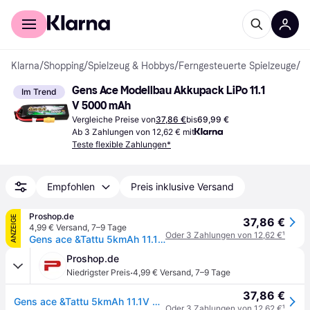
Für Shopper
Für Händler
Klarna
/
Shopping
/
Spielzeug & Hobbys
/
Ferngesteuerte Spielzeuge
/
R
Gens Ace Modellbau Akkupack LiPo 11.1 
Im Trend
V 5000 mAh
Vergleiche Preise von
37,86 €
bis
69,99 €
Ab 3 Zahlungen von 12,62 € mit
Teste flexible Zahlungen*
Empfohlen
Preis inklusive Versand
Proshop.de
ANZEIGE
37,86 €
4,99 € Versand
,
7–9 Tage
Oder 3 Zahlungen von 12,62 €
¹
Gens ace &Tattu 5kmAh 11.1V 60C 3S1P battery with XT90 connector
Proshop.de
·
Niedrigster Preis
4,99 € Versand
,
7–9 Tage
37,86 €
Gens ace &Tattu 5kmAh 11.1V 60C 3S1P battery with XT90 connector
Oder 3 Zahlungen von 12,62 €
¹