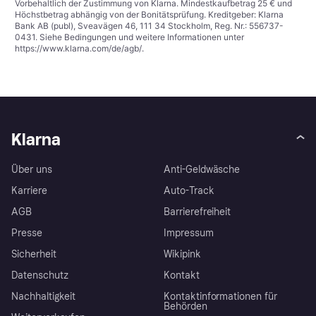
Vorbehaltlich der Zustimmung von Klarna. Mindestkaufbetrag 25 € und
Höchstbetrag abhängig von der Bonitätsprüfung. Kreditgeber: Klarna
Bank AB (publ), Sveavägen 46, 111 34 Stockholm, Reg. Nr.: 556737-
0431. Siehe Bedingungen und weitere Informationen unter
https://www.klarna.com/de/agb/
.
Klarna
Über uns
Anti-Geldwäsche
Karriere
Auto-Track
AGB
Barrierefreiheit
Presse
Impressum
Sicherheit
Wikipink
Datenschutz
Kontakt
Nachhaltigkeit
Kontaktinformationen für
Behörden