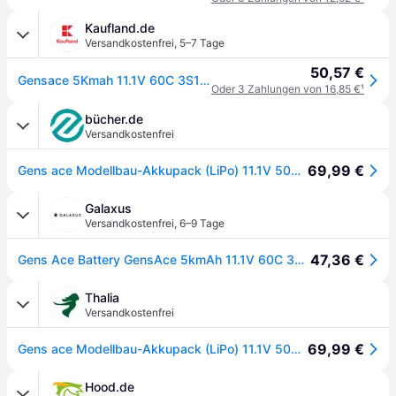
Kaufland.de
Versandkostenfrei
,
5–7 Tage
50,57 €
Gensace 5Kmah 11.1V 60C 3S1P Akku mit Xt90 Stecker
Oder 3 Zahlungen von 16,85 €
¹
bücher.de
Versandkostenfrei
69,99 €
Gens ace Modellbau-Akkupack (LiPo) 11.1V 5000 mAh Softcase XT90
Galaxus
Versandkostenfrei
,
6–9 Tage
47,36 €
Gens Ace Battery GensAce 5kmAh 11.1V 60C 3S1P,XT90 Plug (5000mAh, 11.10V)
Thalia
Versandkostenfrei
69,99 €
Gens ace Modellbau-Akkupack (LiPo) 11.1V 5000 mAh Softcase XT90
Hood.de