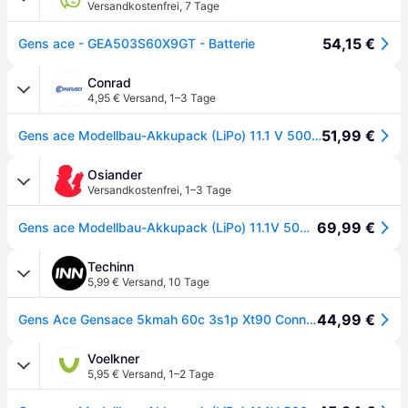
Versandkostenfrei
,
7 Tage
54,15 €
Gens ace - GEA503S60X9GT - Batterie
Conrad
4,95 € Versand
,
1–3 Tage
51,99 €
Gens ace Modellbau-Akkupack (LiPo) 11.1 V 5000 mAh Softcase XT90
Osiander
Versandkostenfrei
,
1–3 Tage
69,99 €
Gens ace Modellbau-Akkupack (LiPo) 11.1V 5000 mAh Softcase XT90
Techinn
5,99 € Versand
,
10 Tage
44,99 €
Gens Ace Gensace 5kmah 60c 3s1p Xt90 Connector 11.1v Battery Mehrfarbig
Voelkner
5,95 € Versand
,
1–2 Tage