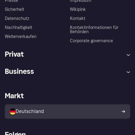
Presse
Impressum
Sicherheit
Wikipink
Datenschutz
Kontakt
Nachhaltigkeit
Kontaktinformationen für
Behörden
Weiterverkaufen
Corporate governance
Privat
Hilfe
Beschwerden
Business
Einloggen
Sicher shoppen mit Klarna
Händlersupport
Entwicklerseite
Mit Klarna einkaufen
Festgeld
Händlerportal
Betriebsstatus
Markt
Klarna App
Datenschutzeinstellungen
Mit Klarna verkaufen
Plattformen und Partner
Shops entdecken
Dein Widerrufsrecht
Deutschland
Käuferschutzrichtlinie
Folgen