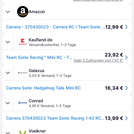
Amazon
12,99 €
Carrera - 370430023 - Carrera RC I Team Sonic Racing Mini RC 1:43 I Ferngesteuertes Fahrzeug I Offiziell lizenziert I Authentisches Sonic the Hedgehog Design I Detailgetreue Darstellung
Kaufland.de
Versandkostenfrei
,
1–3 Tage
23,92 €
Team Sonic Racing™ Mini RC - Tails 1:43, CARRERA RC Car I
Oder 3 Zahlungen von 7,97 €
¹
Galaxus
3,00 € Versand
,
1–3 Tage
16,34 €
Carrera Sonic Hedgehog Tails Mini RC
Conrad
4,95 € Versand
,
1–3 Tage
13,99 €
Carrera 370430023 Team Sonic Racing 1:43 RC Einsteiger Modellauto Elektro Straßenmodell
Voelkner