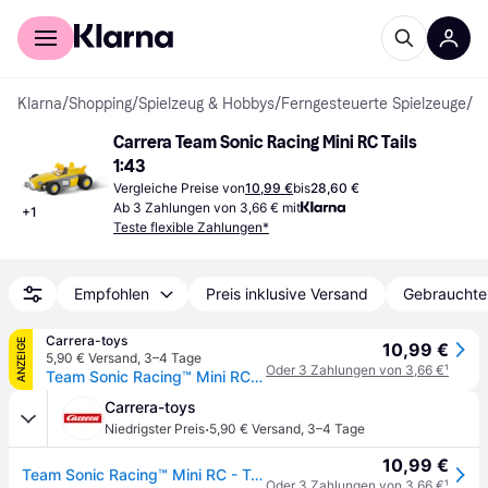
Für Shopper
Für Händler
Klarna
/
Shopping
/
Spielzeug & Hobbys
/
Ferngesteuerte Spielzeuge
/
Fe
Carrera Team Sonic Racing Mini RC Tails 
1:43
Vergleiche Preise von
10,99 €
bis
28,60 €
Ab 3 Zahlungen von 3,66 € mit
+
1
Teste flexible Zahlungen*
Empfohlen
Preis inklusive Versand
Gebrauchte
Carrera-toys
ANZEIGE
10,99 €
5,90 € Versand
,
3–4 Tage
Oder 3 Zahlungen von 3,66 €
¹
Team Sonic Racing™ Mini RC - Tails 1:43
Carrera-toys
·
Niedrigster Preis
5,90 € Versand
,
3–4 Tage
10,99 €
Team Sonic Racing™ Mini RC - Tails 1:43
Oder 3 Zahlungen von 3,66 €
¹