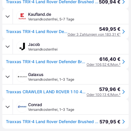
509,94 €
Traxxas TRX-4 Land Rover Defender Brushed 1:10 RC Modellauto Elektro Crawler Allradantrieb (4WD) RtR 2,4GHz
Kaufland.de
Versandkostenfrei
,
5–7 Tage
549,95 €
Traxxas TRX-4 Land Rover Defender 1:10 RTR silber
Oder 3 Zahlungen von 183,31 €
¹
Jacob
Versandkostenfrei
616,40 €
Traxxas TRX-4 Land Rover Defender Brushed 1:10 RC Modellauto Elektro Crawler Allradantrieb (4WD) RtR 2,4 GHz (82256-4-SLVR)
Oder 106,52 €/Mon.
²
Galaxus
Versandkostenfrei
,
1–3 Tage
579,96 €
Traxxas CRAWLER LAND ROVER 1:10 4WD EP RTR SILVER - CLIPLESS OHNE LadegerÃ¤t und OHNE Akku (RTR Ready-to-Run)
Oder 100,13 €/Mon.
²
Conrad
Versandkostenfrei
,
1–3 Tage
579,95 €
Traxxas TRX-4 Land Rover Defender Brushed 1:10 RC Modellauto Elektro Crawler Allradantrieb (4WD) RtR 2,4 GHz