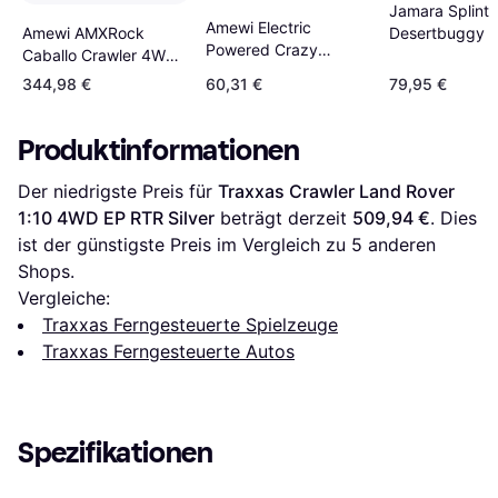
Jamara Splinte
Amewi Electric
Desertbuggy 
Amewi AMXRock
Powered Crazy
053270
Caballo Crawler 4WD
Crawler Green RTR
Gray Metallic RTR
344,98 €
60,31 €
79,95 €
22217
22666
Produktinformationen
Der niedrigste Preis für 
Traxxas Crawler Land Rover 
1:10 4WD EP RTR Silver
 beträgt derzeit 
509,94 €
. Dies 
ist der günstigste Preis im Vergleich zu 
5
 anderen 
Shops.
Vergleiche:
Traxxas Ferngesteuerte Spielzeuge
Traxxas Ferngesteuerte Autos
Spezifikationen