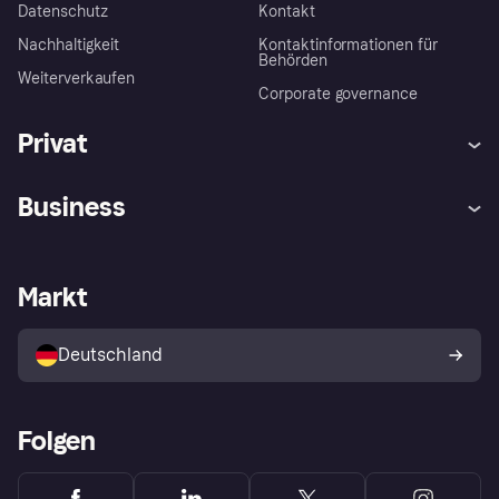
Datenschutz
Kontakt
Nachhaltigkeit
Kontaktinformationen für
Behörden
Weiterverkaufen
Corporate governance
Privat
Hilfe
Beschwerden
Business
Einloggen
Sicher shoppen mit Klarna
Händlersupport
Entwicklerseite
Mit Klarna einkaufen
Festgeld
Händlerportal
Betriebsstatus
Markt
Klarna App
Datenschutzeinstellungen
Mit Klarna verkaufen
Plattformen und Partner
Shops entdecken
Dein Widerrufsrecht
Deutschland
Käuferschutzrichtlinie
Folgen