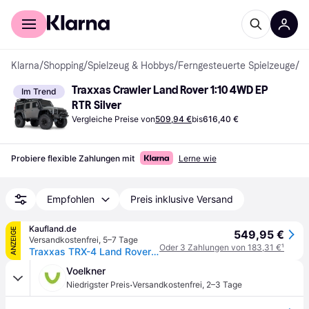
Für Shopper
Für Händler
Klarna
/
Shopping
/
Spielzeug & Hobbys
/
Ferngesteuerte Spielzeuge
/
Fe
Traxxas Crawler Land Rover 1:10 4WD EP 
Im Trend
RTR Silver
Vergleiche Preise von
509,94 €
bis
616,40 €
Probiere flexible Zahlungen mit
Lerne wie
Empfohlen
Preis inklusive Versand
Kaufland.de
ANZEIGE
549,95 €
Versandkostenfrei
,
5–7 Tage
Oder 3 Zahlungen von 183,31 €
¹
Traxxas TRX-4 Land Rover Defender 1:10 RTR silber
Voelkner
·
Niedrigster Preis
Versandkostenfrei
,
2–3 Tage