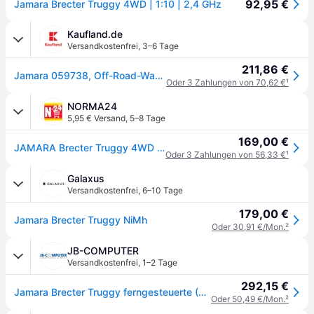
92,95 €
Jamara Brecter Truggy 4WD | 1:10 | 2,4 GHz
Kaufland.de
Versandkostenfrei
,
3–6 Tage
211,86 €
Jamara 059738, Off-Road-Wagen, 1:10, 14 Jahr(e), 2,88 kg
Oder 3 Zahlungen von 70,62 €
¹
NORMA24
5,95 € Versand
,
5–8 Tage
169,00 €
JAMARA Brecter Truggy 4WD 1:10 NiMh 2,4GHz mit LED
Oder 3 Zahlungen von 56,33 €
¹
Galaxus
Versandkostenfrei
,
6–10 Tage
179,00 €
Jamara Brecter Truggy NiMh
Oder 30,91 €/Mon.
²
JB-COMPUTER
Versandkostenfrei
,
1–2 Tage
292,15 €
Jamara Brecter Truggy ferngesteuerte (RC) modell Elektromotor 1:10
Oder 50,49 €/Mon.
²