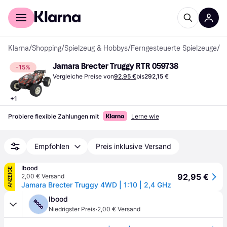
Für Shopper
Für Händler
Klarna
/
Shopping
/
Spielzeug & Hobbys
/
Ferngesteuerte Spielzeuge
/
Fe
Jamara Brecter Truggy RTR 059738
-15%
Vergleiche Preise von
92,95 €
bis
292,15 €
+
1
Probiere flexible Zahlungen mit
Lerne wie
Empfohlen
Preis inklusive Versand
Ibood
ANZEIGE
92,95 €
2,00 € Versand
Jamara Brecter Truggy 4WD | 1:10 | 2,4 GHz
Ibood
·
Niedrigster Preis
2,00 € Versand