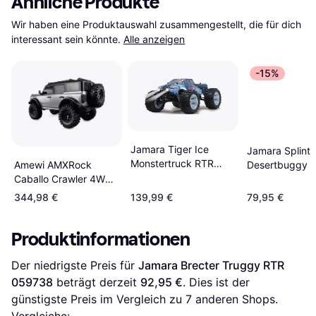
Ähnliche Produkte
Wir haben eine Produktauswahl zusammengestellt, die für dich 
interessant sein könnte.
Alle anzeigen
-15%
Jamara Tiger Ice
Jamara Splinte
Monstertruck RTR
Desertbuggy 
Amewi AMXRock
053360
053270
Caballo Crawler 4WD
Gray Metallic RTR
344,98 €
139,99 €
79,95 €
22666
Produktinformationen
Der niedrigste Preis für 
Jamara Brecter Truggy RTR 
059738
 beträgt derzeit 
92,95 €
. Dies ist der 
günstigste Preis im Vergleich zu 
7
 anderen Shops.
Vergleiche: