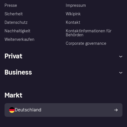
Presse
Impressum
Sicherheit
Wikipink
Datenschutz
Kontakt
Nachhaltigkeit
Kontaktinformationen für
Behörden
Weiterverkaufen
Corporate governance
Privat
Hilfe
Beschwerden
Business
Einloggen
Sicher shoppen mit Klarna
Händlersupport
Entwicklerseite
Mit Klarna einkaufen
Festgeld
Händlerportal
Betriebsstatus
Markt
Klarna App
Datenschutzeinstellungen
Mit Klarna verkaufen
Plattformen und Partner
Shops entdecken
Dein Widerrufsrecht
Deutschland
Käuferschutzrichtlinie