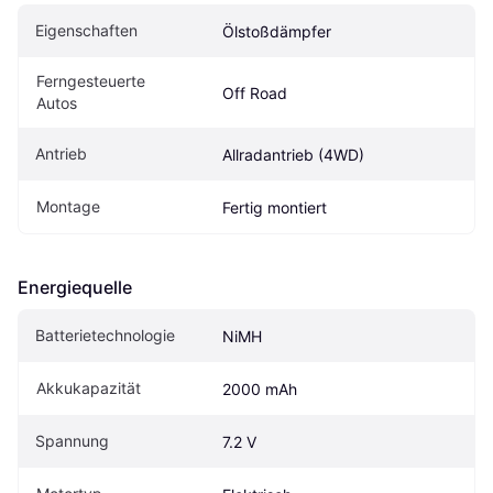
Eigenschaften
Ölstoßdämpfer
Ferngesteuerte 
Off Road
Autos
Antrieb
Allradantrieb (4WD)
Montage
Fertig montiert
Energiequelle
Batterietechnologie
NiMH
Akkukapazität
2000 mAh
Spannung
7.2 V