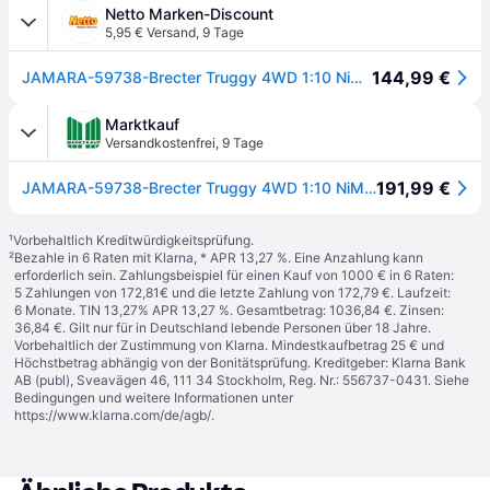
Netto Marken-Discount
5,95 € Versand
,
9 Tage
144,99 €
JAMARA-59738-Brecter Truggy 4WD 1:10 NiMh 2,4GHz
Marktkauf
Versandkostenfrei
,
9 Tage
191,99 €
JAMARA-59738-Brecter Truggy 4WD 1:10 NiMh 2,4GHz
¹
Vorbehaltlich Kreditwürdigkeitsprüfung.
²
Bezahle in 6 Raten mit Klarna, * APR 13,27 %. Eine Anzahlung kann
erforderlich sein. Zahlungsbeispiel für einen Kauf von 1000 € in 6 Raten:
5 Zahlungen von 172,81€ und die letzte Zahlung von 172,79 €. Laufzeit:
6 Monate. TIN 13,27% APR 13,27 %. Gesamtbetrag: 1036,84 €. Zinsen:
36,84 €. Gilt nur für in Deutschland lebende Personen über 18 Jahre.
Vorbehaltlich der Zustimmung von Klarna. Mindestkaufbetrag 25 € und
Höchstbetrag abhängig von der Bonitätsprüfung. Kreditgeber: Klarna Bank
AB (publ), Sveavägen 46, 111 34 Stockholm, Reg. Nr.: 556737-0431. Siehe
Bedingungen und weitere Informationen unter
https://www.klarna.com/de/agb/
.