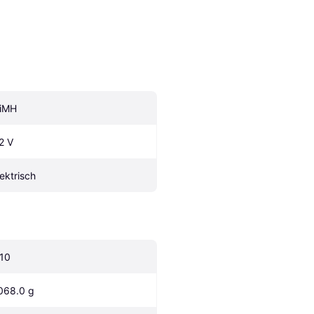
iMH
.2 V
lektrisch
:10
068.0 g