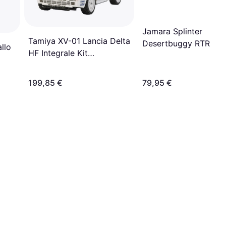
Jamara Splinter
Tamiya XV-01 Lancia Delta
Desertbuggy RTR
llo
HF Integrale Kit
053270
300058569
199,85 €
79,95 €