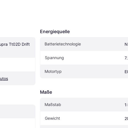
Energiequelle
Batterietechnologie
pra Tt02D Drift 
N
Spannung
7
Motortyp
E
utos
Maße
Maßstab
1
Gewicht
2