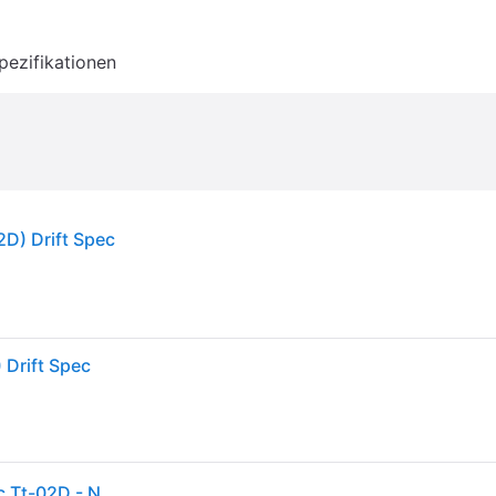
pezifikationen
D) Drift Spec
Drift Spec
Tamiya 300058613 - 1:10 Rc Toyota Supra Drift Spec Tt-02D - Neu