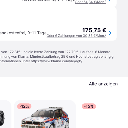
Oder 64,84 €/Mon.
¹
175,75 €
andkostenfrei
,
9–11 Tage
Oder 6 Zahlungen von 30,35 €/Mon.
²
n von 172,81€ und die letzte Zahlung von 172,79 €. Laufzeit: 6 Monate.
stimmung von Klarna. Mindestkaufbetrag 25 € und Höchstbetrag abhängig
Informationen unter
https://www.klarna.com/de/agb/
.
Alle anzeigen
-12%
-15%