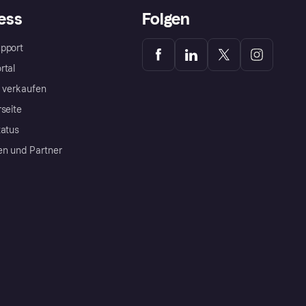
ess
Folgen
pport
rtal
a verkaufen
rseite
tatus
en und Partner