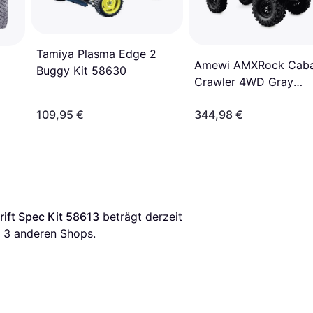
Tamiya Plasma Edge 2
Amewi AMXRock Caba
Buggy Kit 58630
Crawler 4WD Gray
Metallic RTR 22666
109,95 €
344,98 €
ift Spec Kit 58613
 beträgt derzeit 
 
3
 anderen Shops.