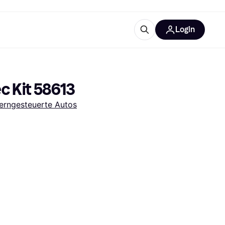
Login
Weitere Informationen
sstattung
M
Was ist Klarna?
c Kit 58613
Artikel
erngesteuerte Autos
tegorien