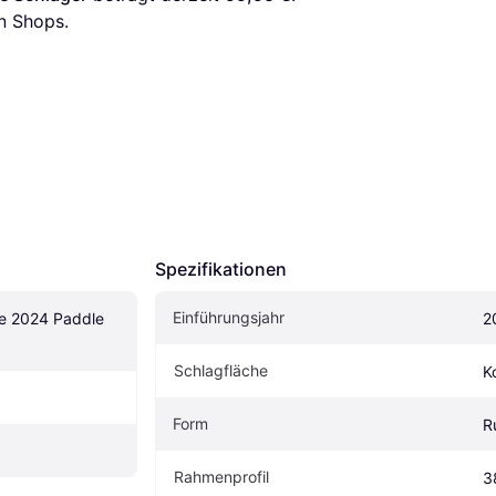
n Shops.
Spezifikationen
Einführungsjahr
te 2024 Paddle 
2
Schlagfläche
K
Form
R
Rahmenprofil
3