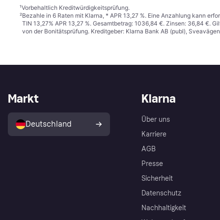
¹
Vorbehaltlich Kreditwürdigkeitsprüfung.
²
Bezahle in 6 Raten mit Klarna, * APR 13,27 %. Eine Anzahlung kann erfor
TIN 13,27% APR 13,27 %. Gesamtbetrag: 1036,84 €. Zinsen: 36,84 €. Gil
von der Bonitätsprüfung. Kreditgeber: Klarna Bank AB (publ), Sveaväge
Markt
Klarna
Über uns
Deutschland
Karriere
AGB
Presse
Sicherheit
Datenschutz
Nachhaltigkeit