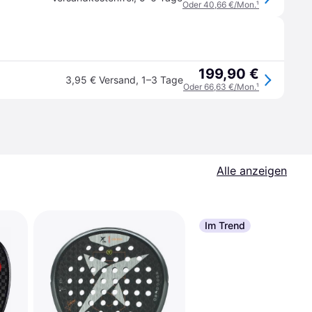
Oder 40,66 €/Mon.
¹
199,90 €
3,95 € Versand
,
1–3 Tage
Oder 66,63 €/Mon.
¹
Alle anzeigen
Im Trend