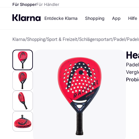
Für Shopper
Für Händler
Entdecke Klarna
Shopping
App
Hilfe
Klarna
/
Shopping
/
Sport & Freizeit
/
Schlägersportart
/
Padel
/
Padel
Zahlungsmethoden
Shops
Zahlungsmethoden
Kaufla
Hea
Sofort bezahlen
eBay
Bezahle in 3
Temu
Padel
Teilzahlungen
Samsu
Bezahle in bis zu 30
SHEIN
Vergl
Tagen
Probi
Ratenzahlung
Alle Shops