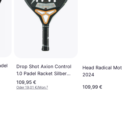
adel
Drop Shot Axion Control
Head Radical Motion
1.0 Padel Racket Silber
2024
350-370 gr
109,95 €
109,99 €
Oder 19,01 €/Mon.
²