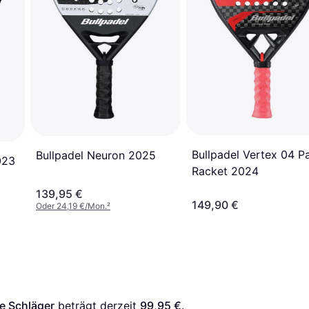
Bullpadel Vertex 04 P
Bullpadel Neuron 2025
023
Racket 2024
139,95 €
149,90 €
Oder 24,19 €/Mon.
²
le Schläger
 beträgt derzeit 
99,95 €
. 