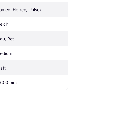
amen, Herren, Unisex
eich
lau, Rot
edium
latt
60.0 mm