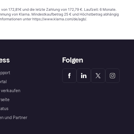
n von 172,81€ und die letzte Zahlung von 172,79 €. Laufzeit: 6 Monate.
stimmung von Klarna. Mindestkaufbetrag 25 € und Höchstbetrag abhängig
Informationen unter
https://www.klarna.com/de/agb/
.
ess
Folgen
pport
rtal
a verkaufen
rseite
tatus
en und Partner