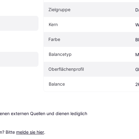
Zielgruppe
D
Kern
W
Farbe
B
Balancetyp
M
Oberflächenprofil
G
Balance
2
en externen Quellen und dienen lediglich 
? Bitte 
melde sie hier
.