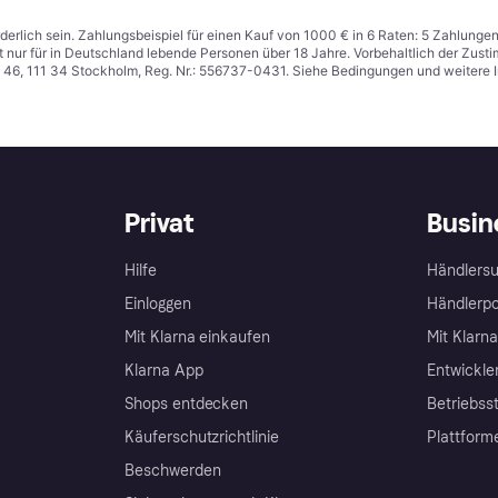
derlich sein. Zahlungsbeispiel für einen Kauf von 1000 € in 6 Raten: 5 Zahlunge
t nur für in Deutschland lebende Personen über 18 Jahre. Vorbehaltlich der Zu
n 46, 111 34 Stockholm, Reg. Nr.: 556737-0431. Siehe Bedingungen und weitere 
Privat
Busin
Hilfe
Händlersu
Einloggen
Händlerpo
Mit Klarna einkaufen
Mit Klarn
Klarna App
Entwickle
Shops entdecken
Betriebss
Käuferschutzrichtlinie
Plattform
Beschwerden