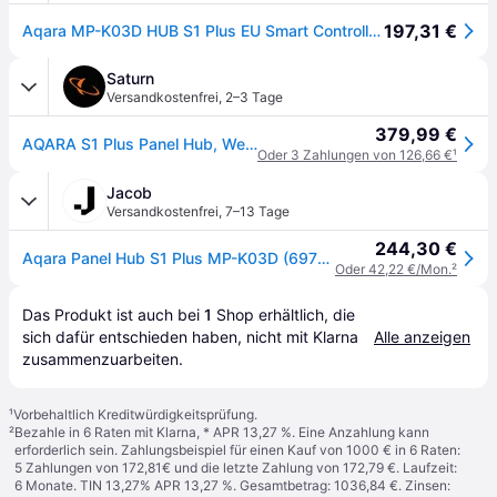
197,31 €
Aqara MP-K03D HUB S1 Plus EU Smart Controller MP-K03D
Saturn
Versandkostenfrei
,
2–3 Tage
379,99 €
AQARA S1 Plus Panel Hub, Weiß
Oder 3 Zahlungen von 126,66 €
¹
Jacob
Versandkostenfrei
,
7–13 Tage
244,30 €
Aqara Panel Hub S1 Plus MP-K03D (6975833357499)
Oder 42,22 €/Mon.
²
Das Produkt ist auch bei 
1
Shop
 erhältlich, die 
sich dafür entschieden haben, nicht mit Klarna 
Alle anzeigen
zusammenzuarbeiten.
¹
Vorbehaltlich Kreditwürdigkeitsprüfung.
²
Bezahle in 6 Raten mit Klarna, * APR 13,27 %. Eine Anzahlung kann
erforderlich sein. Zahlungsbeispiel für einen Kauf von 1000 € in 6 Raten:
5 Zahlungen von 172,81€ und die letzte Zahlung von 172,79 €. Laufzeit:
6 Monate. TIN 13,27% APR 13,27 %. Gesamtbetrag: 1036,84 €. Zinsen: