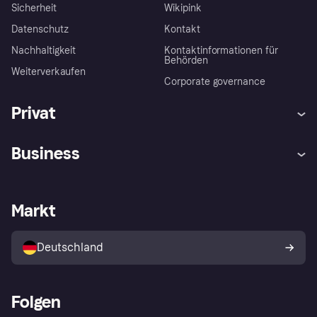
Sicherheit
Wikipink
Datenschutz
Kontakt
Nachhaltigkeit
Kontaktinformationen für
Behörden
Weiterverkaufen
Corporate governance
Privat
Hilfe
Beschwerden
Business
Einloggen
Sicher shoppen mit Klarna
Händlersupport
Entwicklerseite
Mit Klarna einkaufen
Festgeld
Händlerportal
Betriebsstatus
Markt
Klarna App
Datenschutzeinstellungen
Mit Klarna verkaufen
Plattformen und Partner
Shops entdecken
Dein Widerrufsrecht
Deutschland
Käuferschutzrichtlinie
Folgen