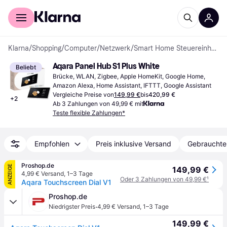
Für Shopper
Für Händler
Klarna
/
Shopping
/
Computer
/
Netzwerk
/
Smart Home Steuereinheiten
Aqara Panel Hub S1 Plus White
Beliebt
Brücke, WLAN, Zigbee, Apple HomeKit, Google Home, 
Amazon Alexa, Home Assistant, IFTTT, Google Assistant
Vergleiche Preise von
149,99 €
bis
420,99 €
+
2
Ab 3 Zahlungen von 49,99 € mit
Teste flexible Zahlungen*
Empfohlen
Preis inklusive Versand
Gebrauchte
Proshop.de
ANZEIGE
149,99 €
4,99 € Versand
,
1–3 Tage
Oder 3 Zahlungen von 49,99 €
¹
Aqara Touchscreen Dial V1
Proshop.de
·
Niedrigster Preis
4,99 € Versand
,
1–3 Tage
149,99 €