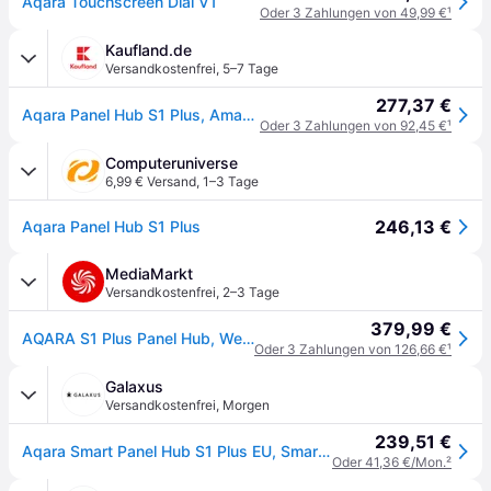
Aqara Touchscreen Dial V1
Oder 3 Zahlungen von 49,99 €
¹
Kaufland.de
Versandkostenfrei
,
5–7 Tage
277,37 €
Aqara Panel Hub S1 Plus, Amazon Alexa / Google Home / Apple HomeKit, Rechteck, Schwarz, 1440 x 720 Pixel, Kabellos, Dual-Band (2,4 GHz/5 GHz)
Oder 3 Zahlungen von 92,45 €
¹
Computeruniverse
6,99 € Versand
,
1–3 Tage
246,13 €
Aqara Panel Hub S1 Plus
MediaMarkt
Versandkostenfrei
,
2–3 Tage
379,99 €
AQARA S1 Plus Panel Hub, Weiß
Oder 3 Zahlungen von 126,66 €
¹
Galaxus
Versandkostenfrei
,
Morgen
239,51 €
Aqara Smart Panel Hub S1 Plus EU, Smart Home Hub, Weiss
Oder 41,36 €/Mon.
²