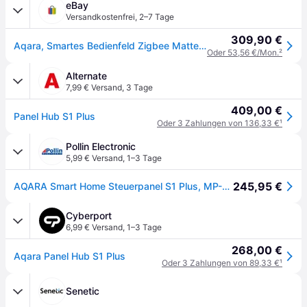
eBay
Versandkostenfrei
,
2–7 Tage
309,90 €
Aqara, Smartes Bedienfeld Zigbee Matter Multi Control / Schwarz
Oder 53,56 €/Mon.
²
Alternate
7,99 € Versand
,
3 Tage
409,00 €
Panel Hub S1 Plus
Oder 3 Zahlungen von 136,33 €
¹
Pollin Electronic
5,99 € Versand
,
1–3 Tage
245,95 €
AQARA Smart Home Steuerpanel S1 Plus, MP-K03D
Cyberport
6,99 € Versand
,
1–3 Tage
268,00 €
Aqara Panel Hub S1 Plus
Oder 3 Zahlungen von 89,33 €
¹
Senetic