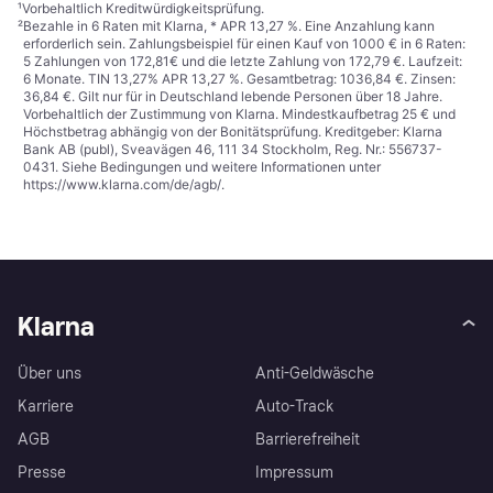
¹
Vorbehaltlich Kreditwürdigkeitsprüfung.
²
Bezahle in 6 Raten mit Klarna, * APR 13,27 %. Eine Anzahlung kann
erforderlich sein. Zahlungsbeispiel für einen Kauf von 1000 € in 6 Raten:
5 Zahlungen von 172,81€ und die letzte Zahlung von 172,79 €. Laufzeit:
6 Monate. TIN 13,27% APR 13,27 %. Gesamtbetrag: 1036,84 €. Zinsen:
36,84 €. Gilt nur für in Deutschland lebende Personen über 18 Jahre.
Vorbehaltlich der Zustimmung von Klarna. Mindestkaufbetrag 25 € und
Höchstbetrag abhängig von der Bonitätsprüfung. Kreditgeber: Klarna
Bank AB (publ), Sveavägen 46, 111 34 Stockholm, Reg. Nr.: 556737-
0431. Siehe Bedingungen und weitere Informationen unter
https://www.klarna.com/de/agb/
.
Klarna
Über uns
Anti-Geldwäsche
Karriere
Auto-Track
AGB
Barrierefreiheit
Presse
Impressum