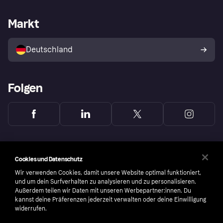
Händlersupport
Entwicklerseite
Mit Klarna einkaufen
Festgeld
Händlerportal
Betriebsstatus
Markt
Klarna App
Datenschutzeinstellungen
Mit Klarna verkaufen
Plattformen und Partner
Shops entdecken
Dein Widerrufsrecht
Deutschland
Käuferschutzrichtlinie
Folgen
Cookies und Datenschutz
Wir verwenden Cookies, damit unsere Website optimal funktioniert,
und um dein Surfverhalten zu analysieren und zu personalisieren.
Außerdem teilen wir Daten mit unseren Werbepartner:innen. Du
kannst deine Präferenzen jederzeit verwalten oder deine Einwilligung
widerrufen.