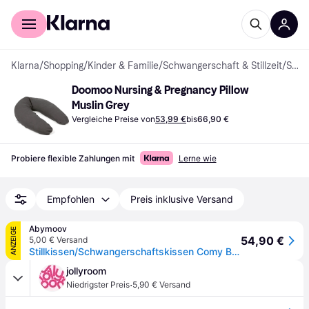
Für Shopper
Für Händler
Klarna
/
Shopping
/
Kinder & Familie
/
Schwangerschaft & Stillzeit
/
Schwangerschafts- & Stillkissen
Doomoo Nursing & Pregnancy Pillow 
Muslin Grey
Vergleiche Preise von
53,99 €
bis
66,90 €
Probiere flexible Zahlungen mit
Lerne wie
Empfohlen
Preis inklusive Versand
Abymoov
ANZEIGE
54,90 €
5,00 € Versand
Stillkissen/Schwangerschaftskissen Comy Big Tetra, Grey
jollyroom
·
Niedrigster Preis
5,90 € Versand