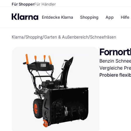
Für Shopper
Für Händler
Entdecke Klarna
Shopping
App
Hilfe
Klarna
/
Shopping
/
Garten & Außenbereich
/
Schneefräsen
Zahlungsmethoden
Shops
Zahlungsmethoden
Kaufla
Fornor
Sofort bezahlen
eBay
Bezahle in 3
Temu
Benzin Schnee
Teilzahlungen
Samsu
Bezahle in bis zu 30
SHEIN
Vergleiche Pr
Tagen
Probiere flexi
Ratenzahlung
Alle Shops