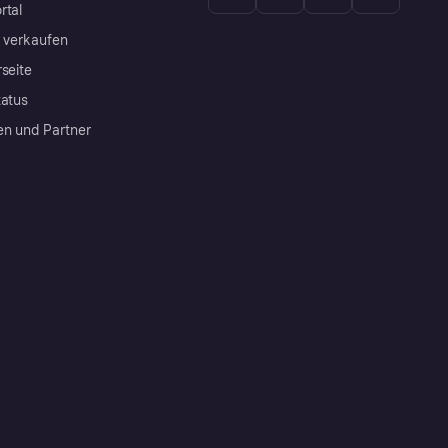
rtal
a verkaufen
rseite
tatus
en und Partner