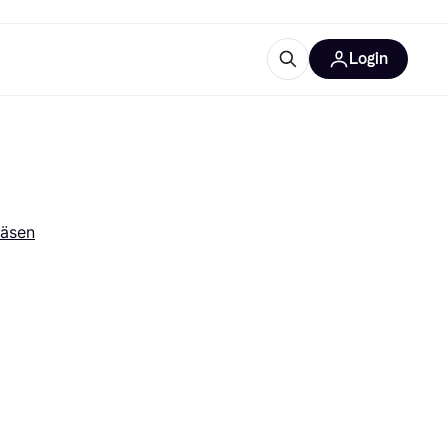
Login
Weitere Informationen
sstattung
M
Was ist Klarna?
Artikel
räsen
tegorien