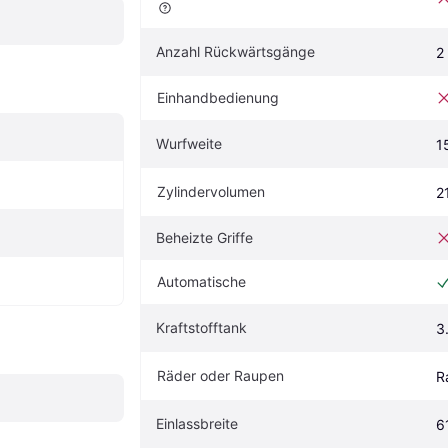
Anzahl Rückwärtsgänge
2
Einhandbedienung
Wurfweite
1
Zylindervolumen
2
Beheizte Griffe
Automatische
Kraftstofftank
3
Räder oder Raupen
R
Einlassbreite
6