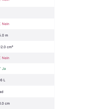
Nein
5.0 m
12.0 cm³
Nein
Ja
.6 L
ad
1.0 cm