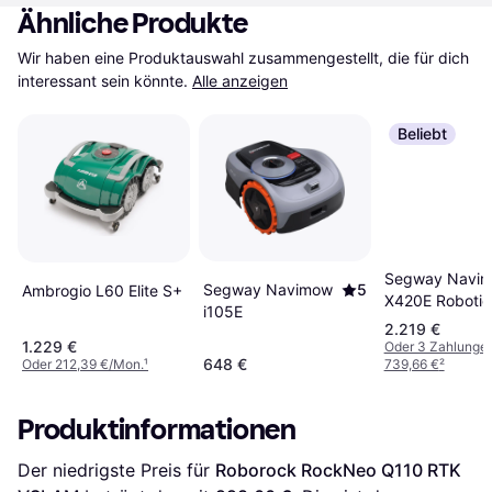
Ähnliche Produkte
Wir haben eine Produktauswahl zusammengestellt, die für dich 
interessant sein könnte.
Alle anzeigen
Beliebt
Segway Navi
Segway Navimow
5
Ambrogio L60 Elite S+
X420E Robotic
i105E
Lawnmower 2
2.219 €
1.229 €
Oder 3 Zahlunge
648 €
Oder 212,39 €/Mon.
¹
739,66 €
²
Produktinformationen
Der niedrigste Preis für 
Roborock RockNeo Q110 RTK 