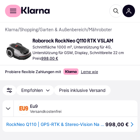
Für Shopper
Für Händler
Klarna
/
Shopping
/
Garten & Außenbereich
/
Mähroboter
Roborock RockNeo Q110 RTK VSLAM
Schnittfläche 1000 m², Unterstützung für 4G, 
Unterstützung für GSM, Display, Schnittbreite 22 cm
Preis
998,00 €
Probiere flexible Zahlungen mit
Lerne wie
Empfohlen
Preis inklusive Versand
Eu9
Versandkostenfrei
998,00 €
RockNeo Q110 | GPS-RTK & Stereo-Vision Na vi ga ti on | WiFi-WLAN | ** Weekend-Deals **