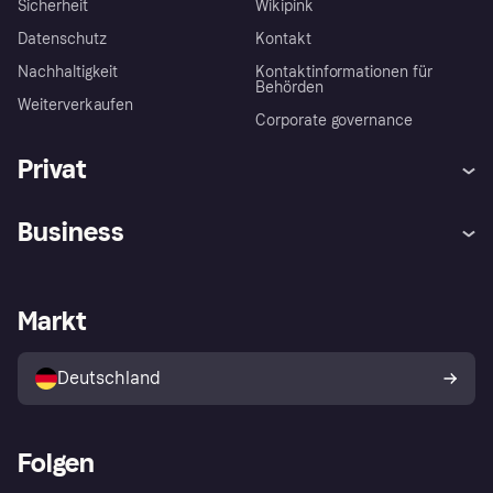
Sicherheit
Wikipink
Datenschutz
Kontakt
Nachhaltigkeit
Kontaktinformationen für
Behörden
Weiterverkaufen
Corporate governance
Privat
Hilfe
Beschwerden
Business
Einloggen
Sicher shoppen mit Klarna
Händlersupport
Entwicklerseite
Mit Klarna einkaufen
Festgeld
Händlerportal
Betriebsstatus
Markt
Klarna App
Datenschutzeinstellungen
Mit Klarna verkaufen
Plattformen und Partner
Shops entdecken
Dein Widerrufsrecht
Deutschland
Käuferschutzrichtlinie
Folgen