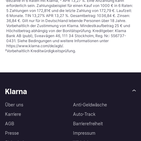
¹
Bezahle in 6 Raten mit Klarna, * APR 13,27 %. Eine Anzahlung kann
erforderlich sein. Zahlungsbeispiel für einen Kauf von 1000 € in 6 Raten:
5 Zahlungen von 172,81€ und die letzte Zahlung von 172,79 €. Laufzeit:
6 Monate. TIN 13,27% APR 13,27 %. Gesamtbetrag: 1036,84 €. Zinsen:
36,84 €. Gilt nur für in Deutschland lebende Personen über 18 Jahre.
Vorbehaltlich der Zustimmung von Klarna. Mindestkaufbetrag 25 € und
Höchstbetrag abhängig von der Bonitätsprüfung. Kreditgeber: Klarna
Bank AB (publ), Sveavägen 46, 111 34 Stockholm, Reg. Nr.: 556737-
0431. Siehe Bedingungen und weitere Informationen unter
https://www.klarna.com/de/agb/
.
²
Vorbehaltlich Kreditwürdigkeitsprüfung.
Klarna
Über uns
Anti-Geldwäsche
Karriere
Auto-Track
AGB
Barrierefreiheit
Presse
Impressum