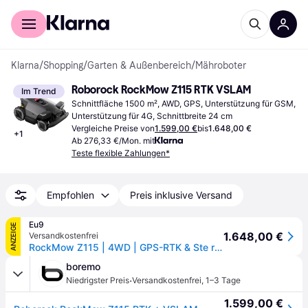
Für Shopper
Für Händler
Klarna
/
Shopping
/
Garten & Außenbereich
/
Mähroboter
Roborock RockMow Z115 RTK VSLAM
Im Trend
Schnittfläche 1500 m², AWD, GPS, Unterstützung für GSM, 
Unterstützung für 4G, Schnittbreite 24 cm
Vergleiche Preise von
1.599,00 €
bis
1.648,00 €
+
1
Ab 276,33 €/Mon. mit
Teste flexible Zahlungen*
Empfohlen
Preis inklusive Versand
Eu9
ANZEIGE
1.648,00 €
Versandkostenfrei
RockMow Z115 | 4WD | GPS-RTK & Ste reo-Vi si on | Mobilfunk | WiFi | ** Weekend-Deals **
boremo
·
Niedrigster Preis
Versandkostenfrei
,
1–3 Tage
1.599,00 €