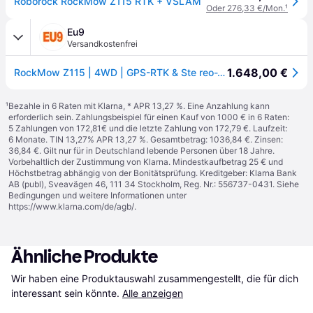
Roborock RockMow Z115 RTK + VSLAM
Oder 276,33 €/Mon.
¹
Eu9
Versandkostenfrei
1.648,00 €
RockMow Z115 | 4WD | GPS-RTK & Ste reo-Vi si on | Mobilfunk | WiFi | ** Weekend-Deals **
¹
Bezahle in 6 Raten mit Klarna, * APR 13,27 %. Eine Anzahlung kann
erforderlich sein. Zahlungsbeispiel für einen Kauf von 1000 € in 6 Raten:
5 Zahlungen von 172,81€ und die letzte Zahlung von 172,79 €. Laufzeit:
6 Monate. TIN 13,27% APR 13,27 %. Gesamtbetrag: 1036,84 €. Zinsen:
36,84 €. Gilt nur für in Deutschland lebende Personen über 18 Jahre.
Vorbehaltlich der Zustimmung von Klarna. Mindestkaufbetrag 25 € und
Höchstbetrag abhängig von der Bonitätsprüfung. Kreditgeber: Klarna Bank
AB (publ), Sveavägen 46, 111 34 Stockholm, Reg. Nr.: 556737-0431. Siehe
Bedingungen und weitere Informationen unter
https://www.klarna.com/de/agb/
.
Ähnliche Produkte
Wir haben eine Produktauswahl zusammengestellt, die für dich 
interessant sein könnte.
Alle anzeigen