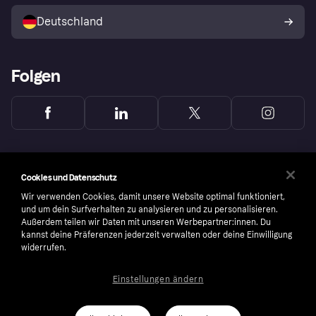
Mit Klarna verkaufen
Plattformen und Partner
Shops entdecken
Dein Widerrufsrecht
Deutschland
Käuferschutzrichtlinie
Folgen
Cookies und Datenschutz
Wir verwenden Cookies, damit unsere Website optimal funktioniert,
und um dein Surfverhalten zu analysieren und zu personalisieren.
Außerdem teilen wir Daten mit unseren Werbepartner:innen. Du
kannst deine Präferenzen jederzeit verwalten oder deine Einwilligung
widerrufen.
Einstellungen ändern
Copyright © 2005-2026 Klarna Bank AB (publ). Headquarters: Stockholm, Sweden. All
rights reserved. Klarna Bank AB (publ). Sveavägen 46, 111 34 Stockholm. Organization
number: 556737-0431