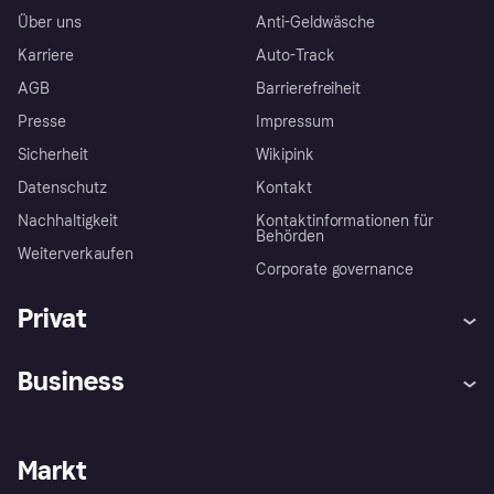
Über uns
Anti-Geldwäsche
Karriere
Auto-Track
AGB
Barrierefreiheit
Presse
Impressum
Sicherheit
Wikipink
Datenschutz
Kontakt
Nachhaltigkeit
Kontaktinformationen für
Behörden
Weiterverkaufen
Corporate governance
Privat
Hilfe
Beschwerden
Business
Einloggen
Sicher shoppen mit Klarna
Händlersupport
Entwicklerseite
Mit Klarna einkaufen
Festgeld
Händlerportal
Betriebsstatus
Markt
Klarna App
Datenschutzeinstellungen