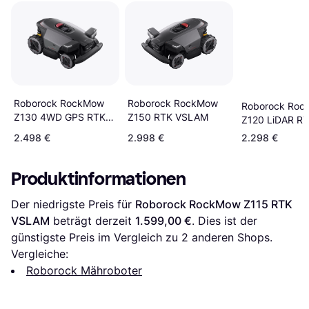
Roborock RockMow
Roborock RockMow
Roborock Roc
Z130 4WD GPS RTK
Z150 RTK VSLAM
Z120 LiDAR R
VSLAM
VSLAM
2.498 €
2.998 €
2.298 €
Produktinformationen
Der niedrigste Preis für 
Roborock RockMow Z115 RTK 
VSLAM
 beträgt derzeit 
1.599,00 €
. Dies ist der 
günstigste Preis im Vergleich zu 
2
 anderen Shops.
Vergleiche:
Roborock Mähroboter