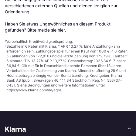
verschiedenen externen Quellen und dienen lediglich zur 
Orientierung.

Haben Sie etwas Ungewöhnliches an diesem Produkt 
gefunden? Bitte 
melde sie hier
.
¹
Vorbehaltlich Kreditwürdigkeitsprüfung.
²
Bezahle in 6 Raten mit Klarna, * APR 13,27 %. Eine Anzahlung kann
erforderlich sein. Zahlungsbeispiel für einen Kauf von 1000 € in 6 Raten:
5 Zahlungen von 172,81€ und die letzte Zahlung von 172,79 €. Laufzeit:
6 Monate. TIN 13,27% APR 13,27 %. Gesamtbetrag: 1036,84 €. Zinsen:
36,84 €. Gilt nur für in Deutschland lebende Personen über 18 Jahre.
Vorbehaltlich der Zustimmung von Klarna. Mindestkaufbetrag 25 € und
Höchstbetrag abhängig von der Bonitätsprüfung. Kreditgeber: Klarna
Bank AB (publ), Sveavägen 46, 111 34 Stockholm, Reg. Nr.: 556737-
0431. Siehe Bedingungen und weitere Informationen unter
https://www.klarna.com/de/agb/
.
Klarna