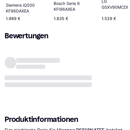
LG
Bosch Serie 6
Siemens iQ500
GSXV90MCDE
KFI96AXEA
KF96DAXEA
1.989 €
1.835 €
1.529 €
Bewertungen
Produktinformationen
Der niedrigste Preis für 
Hisense RS818N4TFE
 beträgt 