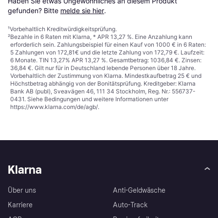
Haben Sie etwas Ungewöhnliches an diesem Produkt 
gefunden? Bitte 
melde sie hier
.
¹
Vorbehaltlich Kreditwürdigkeitsprüfung.
²
Bezahle in 6 Raten mit Klarna, * APR 13,27 %. Eine Anzahlung kann
erforderlich sein. Zahlungsbeispiel für einen Kauf von 1000 € in 6 Raten:
5 Zahlungen von 172,81€ und die letzte Zahlung von 172,79 €. Laufzeit:
6 Monate. TIN 13,27% APR 13,27 %. Gesamtbetrag: 1036,84 €. Zinsen:
36,84 €. Gilt nur für in Deutschland lebende Personen über 18 Jahre.
Vorbehaltlich der Zustimmung von Klarna. Mindestkaufbetrag 25 € und
Höchstbetrag abhängig von der Bonitätsprüfung. Kreditgeber: Klarna
Bank AB (publ), Sveavägen 46, 111 34 Stockholm, Reg. Nr.: 556737-
0431. Siehe Bedingungen und weitere Informationen unter
https://www.klarna.com/de/agb/
.
Klarna
Über uns
Anti-Geldwäsche
Karriere
Auto-Track