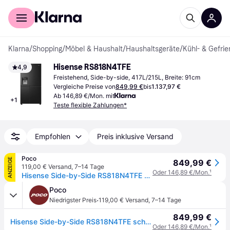
Für Shopper
Für Händler
Klarna
/
Shopping
/
Möbel & Haushalt
/
Haushaltsgeräte
/
Kühl- & Gefrie
Hisense RS818N4TFE
4,9
Freistehend, Side-by-side, 417L/215L, Breite: 91cm
Vergleiche Preise von
849,99 €
bis
1.137,97 €
Ab 146,89 €/Mon. mit
+
1
Teste flexible Zahlungen*
Empfohlen
Preis inklusive Versand
Poco
ANZEIGE
849,99 €
119,00 € Versand
,
7–14 Tage
Oder 146,89 €/Mon.
¹
Hisense Side-by-Side RS818N4TFE schwarz B/H/T: ca. 91x179x73 cm
Poco
·
Niedrigster Preis
119,00 € Versand
,
7–14 Tage
849,99 €
Hisense Side-by-Side RS818N4TFE schwarz B/H/T: ca. 91x179x73 cm
Oder 146,89 €/Mon.
¹