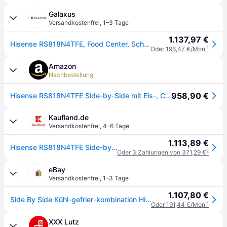
Galaxus
Versandkostenfrei
,
1–3 Tage
1.137,97 €
Hisense RS818N4TFE, Food Center, Schwarz
Oder 196,47 €/Mon.
¹
Amazon
Nachbestellung
958,90 €
Hisense RS818N4TFE Side-by-Side mit Eis-, Crushed-und Wasserspender/ 632 L/Wassertank/ConnectLife/Inverter/Metal Cooling/Flaschenhalter/Xtra Ruam/BxHxT: 91×179×73cm/ Schwarz [Energieklasse E]
Kaufland.de
Versandkostenfrei
,
4–6 Tage
1.113,89 €
Hisense RS818N4TFE Side-by-Side Kühl/Gefrierkombi, NoFrost, Wifi, Eiswürfelspender, schwarz
Oder 3 Zahlungen von 371,29 €
²
eBay
Versandkostenfrei
,
1–3 Tage
1.107,80 €
Side By Side Kühl-gefrier-kombination Hisense Rs818n4tfe Kühlschrank 179 Cm
Oder 191,44 €/Mon.
¹
XXX Lutz