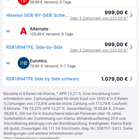
59,99 € Versand
,
6 Tage
999,00 €
Hisense SIDE-BY-SIDE Schwarz
Oder 3 Zahlungen von 333,00 €
²
Alternate
129,99 € Versand
,
8 Tage
999,00 €
RS818N4TFE, Side-by-Side
Oder 3 Zahlungen von 333,00 €
²
Euronics
79,90 € Versand
,
5–7 Tage
1.079,00 €
RS818N4TFE Side by Side schwarz
¹
Bezahle in 6 Raten mit Klarna, * APR 13,27 %. Eine Anzahlung kann
erforderlich sein. Zahlungsbeispiel für einen Kauf von 1000 € in 6 Raten:
5 Zahlungen von 172,81€ und die letzte Zahlung von 172,79 €. Laufzeit:
6 Monate. TIN 13,27% APR 13,27 %. Gesamtbetrag: 1036,84 €. Zinsen:
36,84 €. Gilt nur für in Deutschland lebende Personen über 18 Jahre.
Vorbehaltlich der Zustimmung von Klarna. Mindestkaufbetrag 25 € und
Höchstbetrag abhängig von der Bonitätsprüfung. Kreditgeber: Klarna Bank
AB (publ), Sveavägen 46, 111 34 Stockholm, Reg. Nr.: 556737-0431. Siehe
Bedingungen und weitere Informationen unter
https://www.klarna.com/de/agb/
.