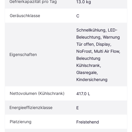
Gefrierkapazität pro Tag
13.0 kg
Geräuschklasse
C
Schnellkühlung, LED-
Beleuchtung, Warnung 
Tür offen, Display, 
NoFrost, Multi Air Flow, 
Eigenschaften
Beleuchtung 
Kühlschrank, 
Glasregale, 
Kindersicherung
Nettovolumen (Kühlschrank)
417.0 L
Energieeffizienzklasse
E
Platzierung
Freistehend