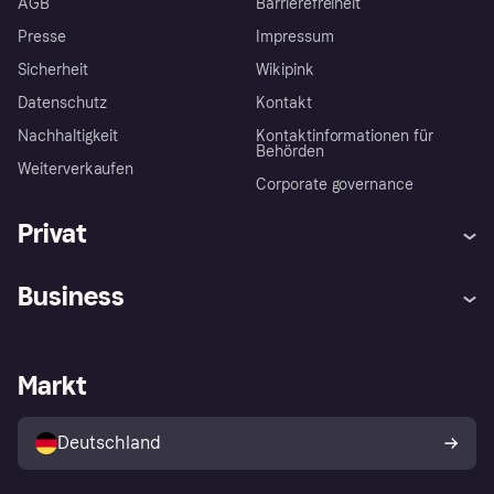
AGB
Barrierefreiheit
Presse
Impressum
Sicherheit
Wikipink
Datenschutz
Kontakt
Nachhaltigkeit
Kontaktinformationen für
Behörden
Weiterverkaufen
Corporate governance
Privat
Hilfe
Beschwerden
Business
Einloggen
Sicher shoppen mit Klarna
Händlersupport
Entwicklerseite
Mit Klarna einkaufen
Festgeld
Händlerportal
Betriebsstatus
Markt
Klarna App
Datenschutzeinstellungen
Mit Klarna verkaufen
Plattformen und Partner
Shops entdecken
Dein Widerrufsrecht
Deutschland
Käuferschutzrichtlinie