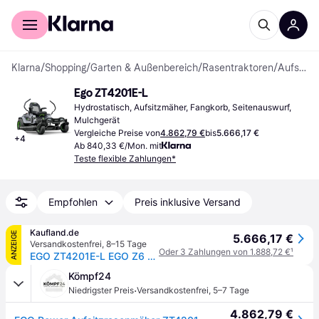
Für Shopper
Für Händler
Klarna
/
Shopping
/
Garten & Außenbereich
/
Rasentraktoren
/
Aufsitzmäher
Ego ZT4201E-L
Hydrostatisch, Aufsitzmäher, Fangkorb, Seitenauswurf, 
Mulchgerät
Vergleiche Preise von
4.862,79 €
bis
5.666,17 €
+
4
Ab 840,33 €/Mon. mit
Teste flexible Zahlungen*
Empfohlen
Preis inklusive Versand
Kaufland.de
ANZEIGE
5.666,17 €
Versandkostenfrei
,
8–15 Tage
Oder 3 Zahlungen von 1.888,72 €
¹
EGO ZT4201E-L EGO Z6 107cm Aufsitzrasenmäher Kit
Kömpf24
·
Niedrigster Preis
Versandkostenfrei
,
5–7 Tage
4.862,79 €