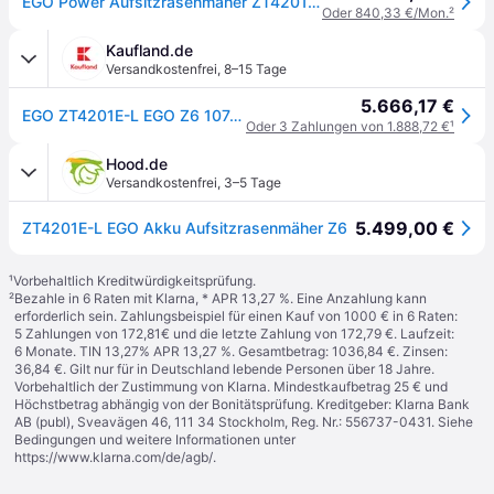
EGO Power Aufsitzrasenmäher ZT4201E-L
Oder 840,33 €/Mon.
²
Kaufland.de
Versandkostenfrei
,
8–15 Tage
5.666,17 €
EGO ZT4201E-L EGO Z6 107cm Aufsitzrasenmäher Kit
Oder 3 Zahlungen von 1.888,72 €
¹
Hood.de
Versandkostenfrei
,
3–5 Tage
5.499,00 €
ZT4201E-L EGO Akku Aufsitzrasenmäher Z6
¹
Vorbehaltlich Kreditwürdigkeitsprüfung.
²
Bezahle in 6 Raten mit Klarna, * APR 13,27 %. Eine Anzahlung kann
erforderlich sein. Zahlungsbeispiel für einen Kauf von 1000 € in 6 Raten:
5 Zahlungen von 172,81€ und die letzte Zahlung von 172,79 €. Laufzeit:
6 Monate. TIN 13,27% APR 13,27 %. Gesamtbetrag: 1036,84 €. Zinsen:
36,84 €. Gilt nur für in Deutschland lebende Personen über 18 Jahre.
Vorbehaltlich der Zustimmung von Klarna. Mindestkaufbetrag 25 € und
Höchstbetrag abhängig von der Bonitätsprüfung. Kreditgeber: Klarna Bank
AB (publ), Sveavägen 46, 111 34 Stockholm, Reg. Nr.: 556737-0431. Siehe
Bedingungen und weitere Informationen unter
https://www.klarna.com/de/agb/
.