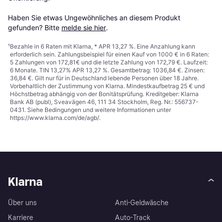
Haben Sie etwas Ungewöhnliches an diesem Produkt 
gefunden? Bitte 
melde sie hier
.
¹
Bezahle in 6 Raten mit Klarna, * APR 13,27 %. Eine Anzahlung kann
erforderlich sein. Zahlungsbeispiel für einen Kauf von 1000 € in 6 Raten:
5 Zahlungen von 172,81€ und die letzte Zahlung von 172,79 €. Laufzeit:
6 Monate. TIN 13,27% APR 13,27 %. Gesamtbetrag: 1036,84 €. Zinsen:
36,84 €. Gilt nur für in Deutschland lebende Personen über 18 Jahre.
Vorbehaltlich der Zustimmung von Klarna. Mindestkaufbetrag 25 € und
Höchstbetrag abhängig von der Bonitätsprüfung. Kreditgeber: Klarna
Bank AB (publ), Sveavägen 46, 111 34 Stockholm, Reg. Nr.: 556737-
0431. Siehe Bedingungen und weitere Informationen unter
https://www.klarna.com/de/agb/
.
Klarna
Über uns
Anti-Geldwäsche
Karriere
Auto-Track