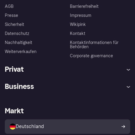
AGB
Barrierefreiheit
Presse
Impressum
Sicherheit
Wikipink
Datenschutz
Kontakt
Nachhaltigkeit
Kontaktinformationen für
Behörden
Weiterverkaufen
Corporate governance
Privat
Hilfe
Beschwerden
Business
Einloggen
Sicher shoppen mit Klarna
Händlersupport
Entwicklerseite
Mit Klarna einkaufen
Festgeld
Händlerportal
Betriebsstatus
Markt
Klarna App
Datenschutzeinstellungen
Mit Klarna verkaufen
Plattformen und Partner
Shops entdecken
Dein Widerrufsrecht
Deutschland
Käuferschutzrichtlinie