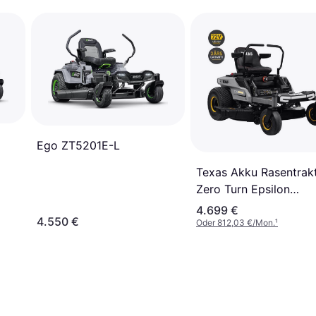
Ego ZT5201E-L
Texas Akku Rasentrak
Zero Turn Epsilon
ZT10700Li
4.699 €
4.550 €
Oder 812,03 €/Mon.
¹