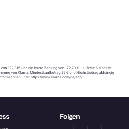
 von 172,81€ und die letzte Zahlung von 172,79 €. Laufzeit: 6 Monate.
stimmung von Klarna. Mindestkaufbetrag 25 € und Höchstbetrag abhängig
Informationen unter
https://www.klarna.com/de/agb/
.
ess
Folgen
pport