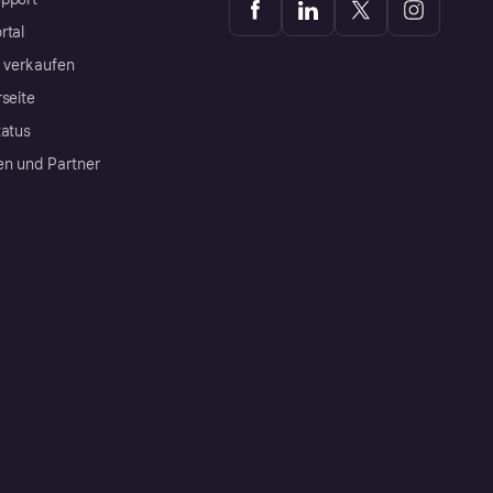
rtal
a verkaufen
rseite
tatus
en und Partner