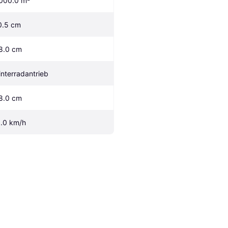
000.0 m²
0.5 cm
8.0 cm
interradantrieb
8.0 cm
1.0 km/h