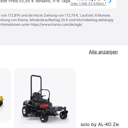
·
ster Preis
55,95 € Versand
,
5–8 Tage
Oder 1.566,33 €/Mon.
²
 von 172,81€ und die letzte Zahlung von 172,79 €. Laufzeit: 6 Monate.
stimmung von Klarna. Mindestkaufbetrag 25 € und Höchstbetrag abhängig
Informationen unter
https://www.klarna.com/de/agb/
.
Alle anzeigen
solo by AL-KO Zero T