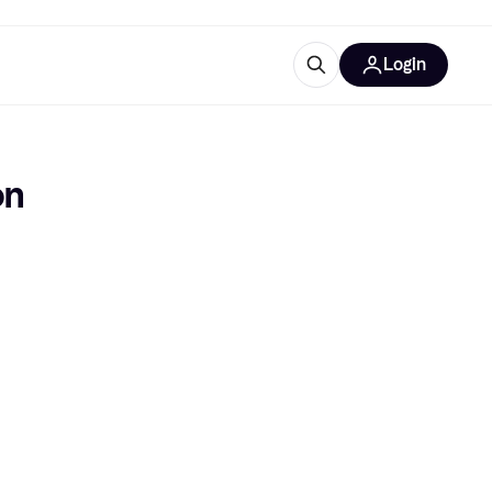
Login
Weitere Informationen
sstattung
M
Was ist Klarna?
n 
Artikel
tegorien