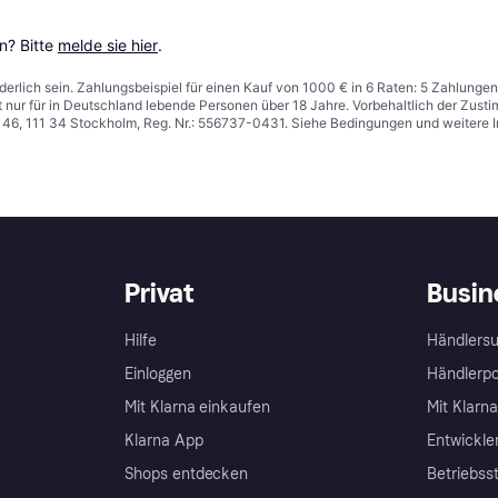
? Bitte 
melde sie hier
.
derlich sein. Zahlungsbeispiel für einen Kauf von 1000 € in 6 Raten: 5 Zahlungen
t nur für in Deutschland lebende Personen über 18 Jahre. Vorbehaltlich der Zu
n 46, 111 34 Stockholm, Reg. Nr.: 556737-0431. Siehe Bedingungen und weitere 
Privat
Busin
Hilfe
Händlersu
Einloggen
Händlerpo
Mit Klarna einkaufen
Mit Klarn
Klarna App
Entwickle
Shops entdecken
Betriebss