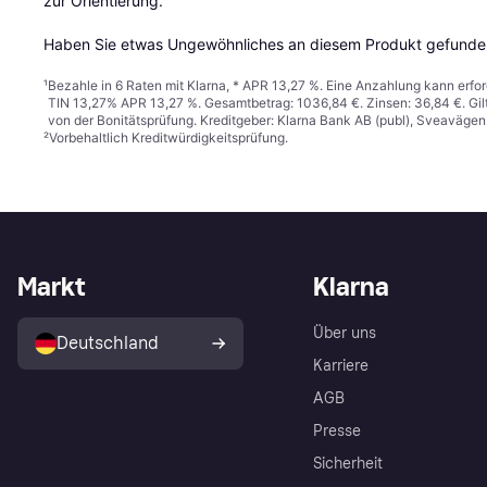
zur Orientierung.

Haben Sie etwas Ungewöhnliches an diesem Produkt gefunden
¹
Bezahle in 6 Raten mit Klarna, * APR 13,27 %. Eine Anzahlung kann erfor
TIN 13,27% APR 13,27 %. Gesamtbetrag: 1036,84 €. Zinsen: 36,84 €. Gil
von der Bonitätsprüfung. Kreditgeber: Klarna Bank AB (publ), Sveaväge
²
Vorbehaltlich Kreditwürdigkeitsprüfung.
Markt
Klarna
Über uns
Deutschland
Karriere
AGB
Presse
Sicherheit