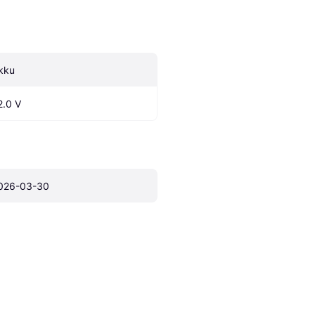
kku
2.0 V
026-03-30