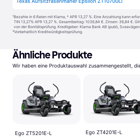
Texas Aufsitzrasenmäher Epsilon ZT10700Li
¹
Bezahle in 6 Raten mit Klarna, * APR 13,27 %. Eine Anzahlung kann erfor
TIN 13,27% APR 13,27 %. Gesamtbetrag: 1036,84 €. Zinsen: 36,84 €. Gil
von der Bonitätsprüfung. Kreditgeber: Klarna Bank AB (publ), Sveaväge
²
Vorbehaltlich Kreditwürdigkeitsprüfung.
Ähnliche Produkte
Wir haben eine Produktauswahl zusammengestellt, die 
Ego ZT4201E-L
Ego ZT5201E-L