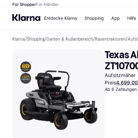
Für Shopper
Für Händler
Entdecke Klarna
Shopping
App
Hilfe
Klarna
/
Shopping
/
Garten & Außenbereich
/
Rasentraktoren
/
Aufs
Zahlungsmethoden
Shops
Zahlungsmethoden
Kaufla
Texas A
Sofort bezahlen
eBay
Bezahle in 3
Temu
ZT1070
Teilzahlungen
Samsu
Bezahle in bis zu 30
SHEIN
Aufsitzmäher
Tagen
Preis
4.699,00
Ratenzahlung
Ab 6 Zahlungen 
Alle Shops