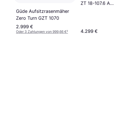
ZT 18-107.6 A
Nullwendekreismäher
Güde Aufsitzrasenmäher
Zero Turn GZT 1070
2.999 €
4.299 €
Oder 3 Zahlungen von 999,66 €
²