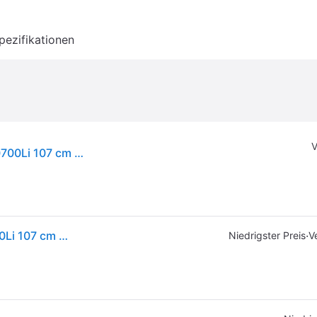
pezifikationen
V
Texas Akku-Rasentraktor Zero Turn Epsilon ZT10700Li 107 cm 72 V
Texas Akku-Rasentraktor Zero Turn Epsilon ZT10700Li 107 cm 72 V
·
Niedrigster Preis
V