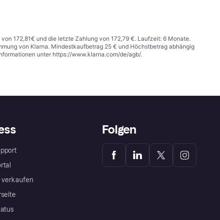
 von 172,81€ und die letzte Zahlung von 172,79 €. Laufzeit: 6 Monate.
stimmung von Klarna. Mindestkaufbetrag 25 € und Höchstbetrag abhängig
Informationen unter
https://www.klarna.com/de/agb/
.
ess
Folgen
pport
rtal
a verkaufen
rseite
tatus