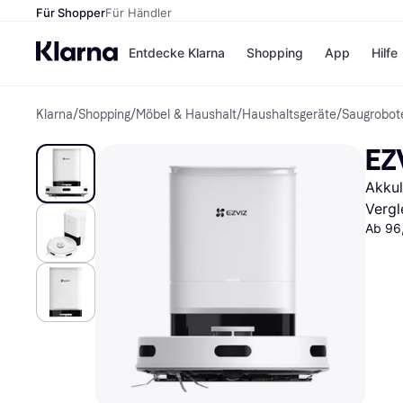
Für Shopper
Für Händler
Entdecke Klarna
Shopping
App
Hilfe
Klarna
/
Shopping
/
Möbel & Haushalt
/
Haushaltsgeräte
/
Saugrobot
Zahlungsmethoden
Shops
Zahlungsmethoden
Kaufla
EZ
Sofort bezahlen
eBay
Bezahle in 3 Teilzahlunge
Temu
Akkul
Bezahle in bis zu 30 Tage
Samsu
Ratenzahlung
SHEIN
Vergl
Ab 96
Alle Shops