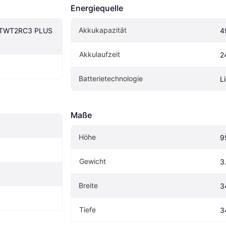
Energiequelle
Akkukapazität
TWT2RC3 PLUS 
4
Akkulaufzeit
2
Batterietechnologie
L
Maße
Höhe
9
Gewicht
3
Breite
3
Tiefe
3