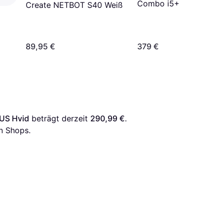
Combo i5+
Create NETBOT S40 Weiß
89,95 €
379 €
US Hvid
 beträgt derzeit 
290,99 €
. 
n Shops.