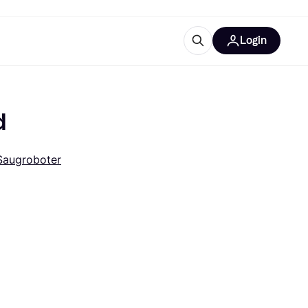
Login
Weitere Informationen
sstattung
M
Was ist Klarna?
d
Artikel
Saugroboter
tegorien