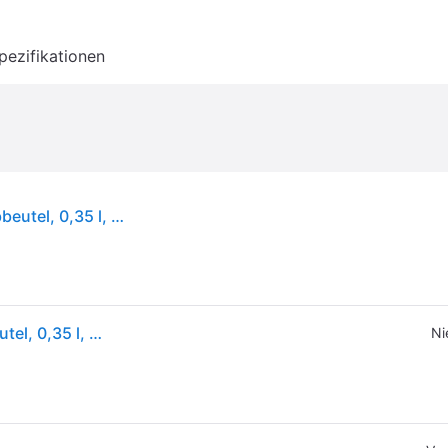
pezifikationen
EZVIZ RE5 PLUS, Staubbeutel, Weiß, Rund, Staubbeutel, 0,35 l, Ladend, Purification
EZVIZ RE5 PLUS, Staubbeutel, Weiß, Rund, Staubbeutel, 0,35 l, Ladend, Purification
Ni