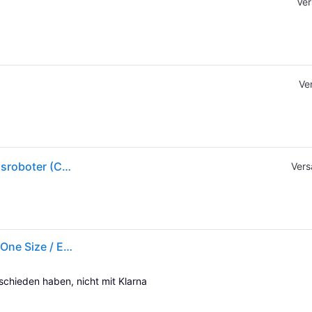
Ver
Ve
Autonomer Staubsauger EZVIZ RE5 PLUS Reinigungsroboter (CS-RE5P-TWT2) Weiß (CS-RE5P-TWT2)
Vers
Ezviz Res Plus Vacuum Cleaner Robot Durchsichtig One Size / EU Plug 220V
tschieden haben, nicht mit Klarna 