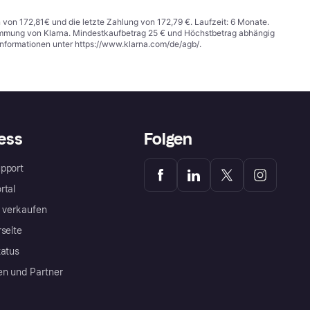
n von 172,81€ und die letzte Zahlung von 172,79 €. Laufzeit: 6 Monate.
stimmung von Klarna. Mindestkaufbetrag 25 € und Höchstbetrag abhängig
Informationen unter
https://www.klarna.com/de/agb/
.
ess
Folgen
pport
rtal
a verkaufen
rseite
tatus
en und Partner