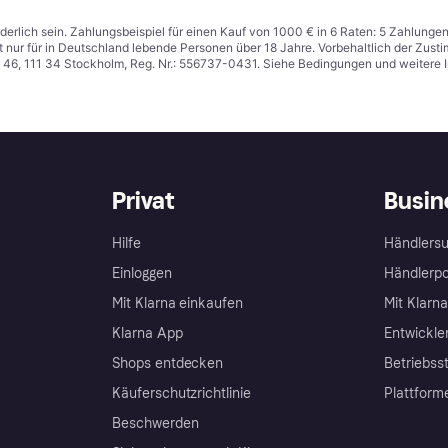
derlich sein. Zahlungsbeispiel für einen Kauf von 1000 € in 6 Raten: 5 Zahlunge
t nur für in Deutschland lebende Personen über 18 Jahre. Vorbehaltlich der Zu
n 46, 111 34 Stockholm, Reg. Nr.: 556737-0431. Siehe Bedingungen und weitere 
Privat
Busin
Hilfe
Händlersu
Einloggen
Händlerpo
Mit Klarna einkaufen
Mit Klarn
Klarna App
Entwickle
Shops entdecken
Betriebss
Käuferschutzrichtlinie
Plattform
Beschwerden