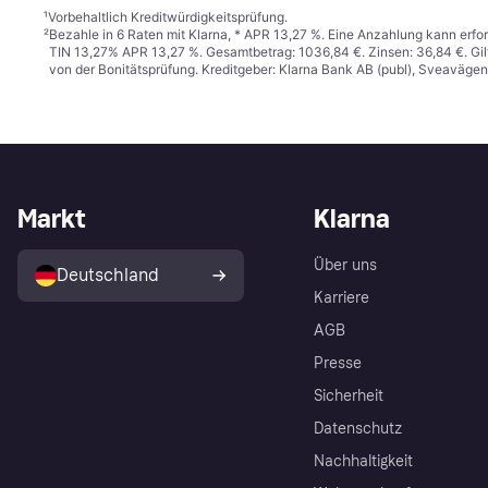
¹
Vorbehaltlich Kreditwürdigkeitsprüfung.
²
Bezahle in 6 Raten mit Klarna, * APR 13,27 %. Eine Anzahlung kann erfor
TIN 13,27% APR 13,27 %. Gesamtbetrag: 1036,84 €. Zinsen: 36,84 €. Gil
von der Bonitätsprüfung. Kreditgeber: Klarna Bank AB (publ), Sveaväge
Markt
Klarna
Über uns
Deutschland
Karriere
AGB
Presse
Sicherheit
Datenschutz
Nachhaltigkeit