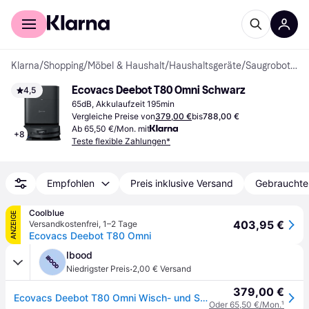
Für Shopper
Für Händler
Klarna
/
Shopping
/
Möbel & Haushalt
/
Haushaltsgeräte
/
Saugroboter
Ecovacs Deebot T80 Omni Schwarz
4,5
65dB, Akkulaufzeit 195min
Vergleiche Preise von
379,00 €
bis
788,00 €
Ab 65,50 €/Mon. mit
+
8
Teste flexible Zahlungen*
Empfohlen
Preis inklusive Versand
Gebrauchte
Coolblue
ANZEIGE
403,95 €
Versandkostenfrei
,
1–2 Tage
Ecovacs Deebot T80 Omni
Ibood
·
Niedrigster Preis
2,00 € Versand
379,00 €
Ecovacs Deebot T80 Omni Wisch- und Saugroboter
Oder 65,50 €/Mon.
¹