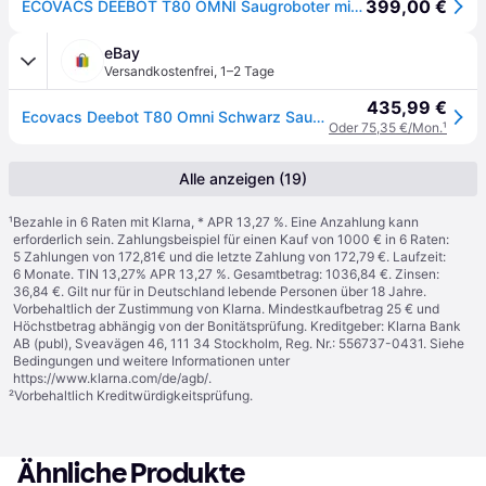
399,00 €
ECOVACS DEEBOT T80 OMNI Saugroboter mit Wischfunktion, 18000Pa, Absaug-/Reinigungsstation, schwarz
eBay
Versandkostenfrei
,
1–2 Tage
435,99 €
Ecovacs Deebot T80 Omni Schwarz Saug-wisch-roboter Mit Reinigungsstation
Oder 75,35 €/Mon.
¹
Alle anzeigen (19)
¹
Bezahle in 6 Raten mit Klarna, * APR 13,27 %. Eine Anzahlung kann
erforderlich sein. Zahlungsbeispiel für einen Kauf von 1000 € in 6 Raten:
5 Zahlungen von 172,81€ und die letzte Zahlung von 172,79 €. Laufzeit:
6 Monate. TIN 13,27% APR 13,27 %. Gesamtbetrag: 1036,84 €. Zinsen:
36,84 €. Gilt nur für in Deutschland lebende Personen über 18 Jahre.
Vorbehaltlich der Zustimmung von Klarna. Mindestkaufbetrag 25 € und
Höchstbetrag abhängig von der Bonitätsprüfung. Kreditgeber: Klarna Bank
AB (publ), Sveavägen 46, 111 34 Stockholm, Reg. Nr.: 556737-0431. Siehe
Bedingungen und weitere Informationen unter
https://www.klarna.com/de/agb/
.
²
Vorbehaltlich Kreditwürdigkeitsprüfung.
Ähnliche Produkte