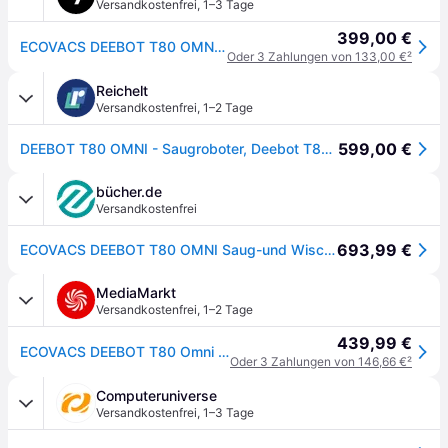
Versandkostenfrei
,
1–3 Tage
399,00 €
ECOVACS DEEBOT T80 OMNI Saugroboter mit Wischfunktion, 18000Pa, Absaug-/Reinigungsstation, schwarz
Oder 3 Zahlungen von 133,00 €
²
Reichelt
Versandkostenfrei
,
1–2 Tage
599,00 €
DEEBOT T80 OMNI - Saugroboter, Deebot T80 Omni, schwarz
bücher.de
Versandkostenfrei
693,99 €
ECOVACS DEEBOT T80 OMNI Saug-und Wischroboter Schwarz
MediaMarkt
Versandkostenfrei
,
1–2 Tage
439,99 €
ECOVACS DEEBOT T80 Omni Black Saugroboter
Oder 3 Zahlungen von 146,66 €
²
Computeruniverse
Versandkostenfrei
,
1–3 Tage