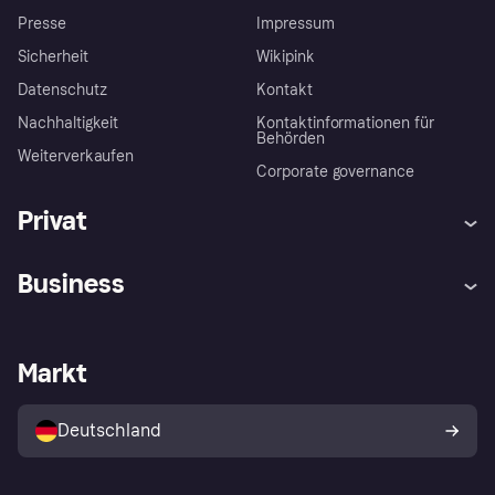
Presse
Impressum
Sicherheit
Wikipink
Datenschutz
Kontakt
Nachhaltigkeit
Kontaktinformationen für
Behörden
Weiterverkaufen
Corporate governance
Privat
Hilfe
Beschwerden
Business
Einloggen
Sicher shoppen mit Klarna
Händlersupport
Entwicklerseite
Mit Klarna einkaufen
Festgeld
Händlerportal
Betriebsstatus
Markt
Klarna App
Datenschutzeinstellungen
Mit Klarna verkaufen
Plattformen und Partner
Shops entdecken
Dein Widerrufsrecht
Deutschland
Käuferschutzrichtlinie