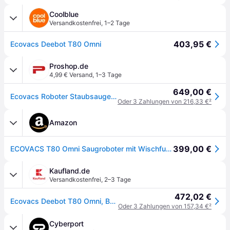
Coolblue
Versandkostenfrei
,
1–2 Tage
403,95 €
Ecovacs Deebot T80 Omni
Proshop.de
4,99 € Versand
,
1–3 Tage
649,00 €
Ecovacs Roboter Staubsauger Deebot T80 Omni - Black
Oder 3 Zahlungen von 216,33 €
²
Amazon
399,00 €
ECOVACS T80 Omni Saugroboter mit Wischfunktion 18.000 Pa, OZMO Roller
Kaufland.de
Versandkostenfrei
,
2–3 Tage
472,02 €
Ecovacs Deebot T80 Omni, Beutellos, Schwarz, Rund, Staubbeutel, 65 dB, 3 l
Oder 3 Zahlungen von 157,34 €
²
Cyberport