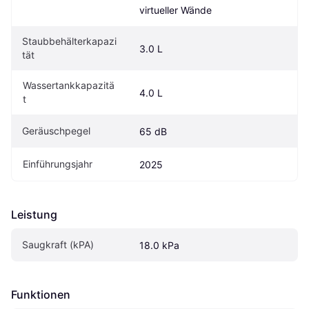
virtueller Wände
Staubbehälterkapazi
3.0 L
tät
Wassertankkapazitä
4.0 L
t
Geräuschpegel
65 dB
Einführungsjahr
2025
Leistung
Saugkraft (kPA)
18.0 kPa
Funktionen