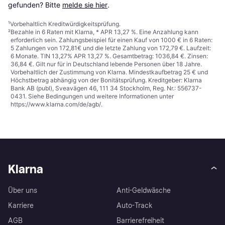
gefunden? Bitte 
melde sie hier
.
¹
Vorbehaltlich Kreditwürdigkeitsprüfung.
²
Bezahle in 6 Raten mit Klarna, * APR 13,27 %. Eine Anzahlung kann
erforderlich sein. Zahlungsbeispiel für einen Kauf von 1000 € in 6 Raten:
5 Zahlungen von 172,81€ und die letzte Zahlung von 172,79 €. Laufzeit:
6 Monate. TIN 13,27% APR 13,27 %. Gesamtbetrag: 1036,84 €. Zinsen:
36,84 €. Gilt nur für in Deutschland lebende Personen über 18 Jahre.
Vorbehaltlich der Zustimmung von Klarna. Mindestkaufbetrag 25 € und
Höchstbetrag abhängig von der Bonitätsprüfung. Kreditgeber: Klarna
Bank AB (publ), Sveavägen 46, 111 34 Stockholm, Reg. Nr.: 556737-
0431. Siehe Bedingungen und weitere Informationen unter
https://www.klarna.com/de/agb/
.
Klarna
Über uns
Anti-Geldwäsche
Karriere
Auto-Track
AGB
Barrierefreiheit