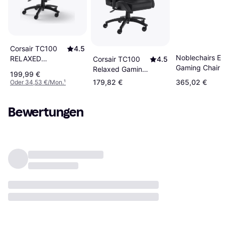
Corsair TC100
4.5
Noblechairs Ep
RELAXED
Corsair TC100
4.5
Gaming Chair -
Gaming Chair -
Relaxed Gaming
199,99 €
Anthracite
Grey/Black
Chair – Black
179,82 €
365,02 €
Oder 34,53 €/Mon.
¹
Bewertungen