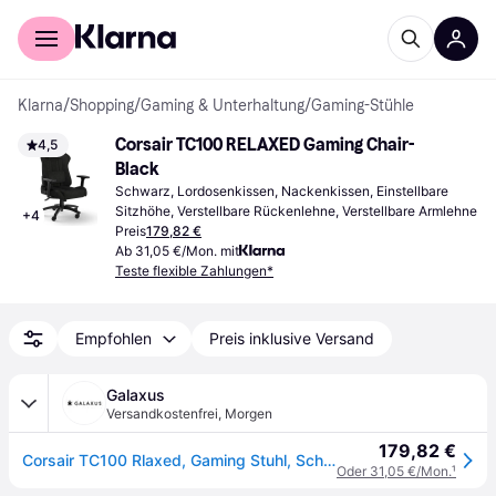
Für Shopper
Für Händler
Klarna
/
Shopping
/
Gaming & Unterhaltung
/
Gaming-Stühle
Corsair TC100 RELAXED Gaming Chair- 
4,5
Black
Schwarz, Lordosenkissen, Nackenkissen, Einstellbare 
Sitzhöhe, Verstellbare Rückenlehne, Verstellbare Armlehne
+
4
Preis
179,82 €
Ab 31,05 €/Mon. mit
Teste flexible Zahlungen*
Empfohlen
Preis inklusive Versand
Galaxus
Versandkostenfrei
,
Morgen
179,82 €
Corsair TC100 Rlaxed, Gaming Stuhl, Schwarz
Oder 31,05 €/Mon.
¹