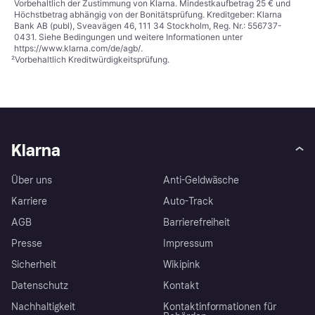
Vorbehaltlich der Zustimmung von Klarna. Mindestkaufbetrag 25 € und
Höchstbetrag abhängig von der Bonitätsprüfung. Kreditgeber: Klarna
Bank AB (publ), Sveavägen 46, 111 34 Stockholm, Reg. Nr.: 556737-
0431. Siehe Bedingungen und weitere Informationen unter
https://www.klarna.com/de/agb/
.
²
Vorbehaltlich Kreditwürdigkeitsprüfung.
Klarna
Über uns
Anti-Geldwäsche
Karriere
Auto-Track
AGB
Barrierefreiheit
Presse
Impressum
Sicherheit
Wikipink
Datenschutz
Kontakt
Nachhaltigkeit
Kontaktinformationen für